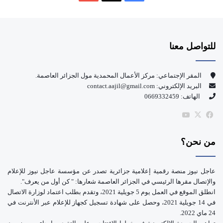
ي
X
Y
س
o
للتواصل معنا
ب
u
و
T
المقر الإجتماعي: مركز الأعمال المحمدية مول الجزائر العاصمة.
البريد الإلكتروني: contact.aajil@gmail.com
ك
u
الهاتف: 0669332459
b
‫X
فيسبوك
‫YouTube
e
من نحن؟
عاجل نيوز منصة رقمية إعلامية جزائرية تصدر عن مؤسسة عاجل نيوز للإعلام
والإتصال مقرها الرئيسي في الجزائر العاصمة شعارها: " كن أول من يعرف".
انطلق الموقع في العمل يوم 5 جويلية 2021، وتقدم بطلب اعتماد لوزارة الاتصال
في 14 جويلية 2021، وحصل على شهادة تسجيل كجهاز للإعلام عبر الأنترنت في
24 ماي 2022.