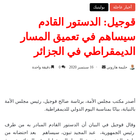
أخبار عاجلة
بوليتيك
قوجيل: الدستور القادم
سيساهم في تعميق المسار
الديمقراطي في الجزائر
حليمة هاروني
أ
16 سبتمبر 2020
0
دقيقة واحدة
ر
س
ل
ب
أصدر مكتب مجلس الأمة، برئاسة صالح قوجيل، رئيس مجلس الأمة
ر
بالنيابة، بيانًا بمناسبة اليوم الدولي للديمقراطية.
ي
د
وقال قوجيل في البيان أن الدستور القادم المبادر به من طرف
ا
رئيس الجمهورية، عبد المجيد تبون، سيساهم بعد احتضانه من
إ