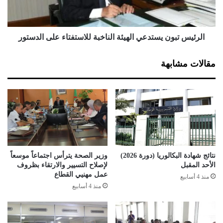
ي
ت
ج
ب
ي
و
ة
ن
الرئيس تبون يستدعي الهيئة الناخبة للاستفتاء على الدستور
ا
ي
ل
س
مقالات مشابهة
ج
ت
د
د
ي
ع
د
ي
ة
ا
ل
ل
إ
ه
ن
ي
ع
ئ
نتائج شهادة البكالوريا (دورة 2026)
وزير الصحة يترأس اجتماعاً موسعاً
ا
ة
الأحد المقبل
لإصلاح التسيير والارتقاء بظروف
ش
ا
عمل مهنيي القطاع
منذ 4 أسابيع
ا
ل
منذ 4 أسابيع
ل
ن
م
ا
ؤ
خ