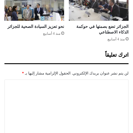
س
ب
س
ة
ا
ل
ت
ل
ا
ا
الجزائر تضع بصمتها في حوكمة
نحو تعزيز السيادة الصحية للجزائر
ل
الذكاء الاصطناعي
س
منذ 4 أسابيع
م
ت
منذ 4 أسابيع
ص
ف
غ
ت
اترك تعليقاً
ر
ا
ة
ء
و
ع
لن يتم نشر عنوان بريدك الإلكتروني.
الحقول الإلزامية مشار إليها بـ
*
ت
ل
م
ى
ا
ك
ا
ل
ي
ل
ن
د
ت
ه
س
ع
ا
ت
م
ل
و
ن
ر
ي
ت