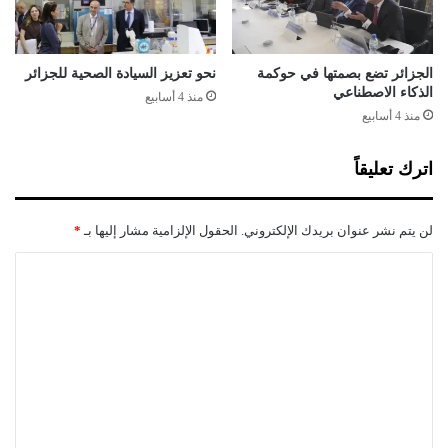
د
ي
ف
ئ
و
ا
ن
ت
الجزائر تضع بصمتها في حوكمة
نحو تعزيز السيادة الصحية للجزائر
ة
الذكاء الاصطناعي
أ
منذ 4 أسابيع
ف
م
منذ 4 أسابيع
ي
م
ا
ي
اترك تعليقاً
ل
ة
ص
ح
لن يتم نشر عنوان بريدك الإلكتروني.
الحقول الإلزامية مشار إليها بـ
*
ر
ا
ا
ء
ل
ا
ل
ت
ج
ع
ز
ا
ل
ئ
ي
ر
ق
ي