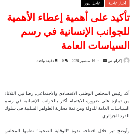
أخبار عاجلة
عاجل نيوز
تأكيد على أهمية إعطاء الأهمية
للجوانب الإنسانية في رسم
السياسات العامة
إكرام. س
أ
16 سبتمبر 2020
0
دقيقة واحدة
ر
س
ل
ب
أكد رئيس المجلس الوطني الاقتصادي والاجتماعي, رضا تير, الثلاثاء
ر
من تيبازة على ضرورة الاهتمام أكثر بالجوانب الإنسانية في رسم
ي
السياسات العامة للدولة ومن ثمة محاربة الظواهر السلبية في سلوك
د
الفرد الجزائري.
ا
إ
وأوضح تير خلال افتتاحه ندوة “الوقاية الصحية” نظمها المجلس
ل