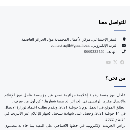
ي
X
Y
س
o
للتواصل معنا
ب
u
و
T
المقر الإجتماعي: مركز الأعمال المحمدية مول الجزائر العاصمة.
البريد الإلكتروني: contact.aajil@gmail.com
ك
u
الهاتف: 0669332459
b
‫X
فيسبوك
‫YouTube
e
من نحن؟
عاجل نيوز منصة رقمية إعلامية جزائرية تصدر عن مؤسسة عاجل نيوز للإعلام
والإتصال مقرها الرئيسي في الجزائر العاصمة شعارها: " كن أول من يعرف".
انطلق الموقع في العمل يوم 5 جويلية 2021، وتقدم بطلب اعتماد لوزارة الاتصال
في 14 جويلية 2021، وحصل على شهادة تسجيل كجهاز للإعلام عبر الأنترنت في
24 ماي 2022.
تراهن الجريدة الإلكترونية في خطها الافتتاحي على التقيد بما جاء به مضمون