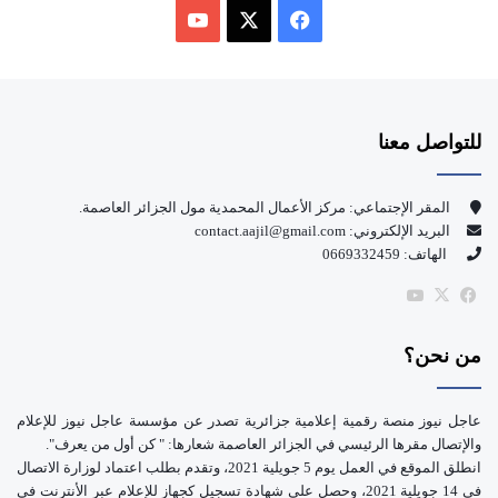
ف
ي
X
Y
س
o
للتواصل معنا
ب
u
و
T
المقر الإجتماعي: مركز الأعمال المحمدية مول الجزائر العاصمة.
البريد الإلكتروني: contact.aajil@gmail.com
ك
u
الهاتف: 0669332459
b
‫X
فيسبوك
‫YouTube
e
من نحن؟
عاجل نيوز منصة رقمية إعلامية جزائرية تصدر عن مؤسسة عاجل نيوز للإعلام
والإتصال مقرها الرئيسي في الجزائر العاصمة شعارها: " كن أول من يعرف".
انطلق الموقع في العمل يوم 5 جويلية 2021، وتقدم بطلب اعتماد لوزارة الاتصال
في 14 جويلية 2021، وحصل على شهادة تسجيل كجهاز للإعلام عبر الأنترنت في