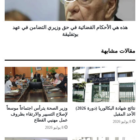
د
ا
س
ل
ت
أ
و
ح
ر
ك
هذه هي الأحكام القضائية في حق وزيري التضامن في عهد
ي
ا
بوتفليقة
ع
م
ب
ا
مقالات مشابهة
د
ل
ا
ق
ل
ض
ك
ا
ر
ئ
ي
ي
م
ة
س
ف
و
ي
نتائج شهادة البكالوريا (دورة 2026)
وزير الصحة يترأس اجتماعاً موسعاً
ي
ح
الأحد المقبل
لإصلاح التسيير والارتقاء بظروف
ر
ق
عمل مهنيي القطاع
8 يوليو 2026
ة
و
8 يوليو 2026
ي
ز
ت
ي