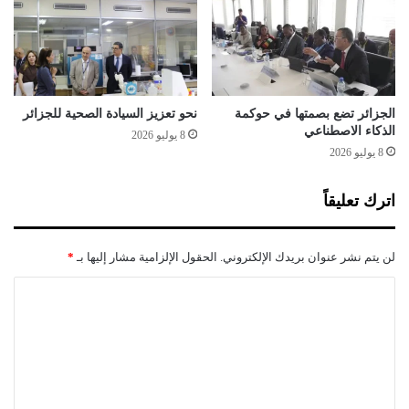
ح
ر
د
ي
ث
ا
ع
ل
ن
ت
ا
ض
الجزائر تضع بصمتها في حوكمة
نحو تعزيز السيادة الصحية للجزائر
ل
ا
الذكاء الاصطناعي
8 يوليو 2026
خ
م
8 يوليو 2026
ط
ن
و
ف
اترك تعليقاً
ا
ي
ت
ع
ا
ه
لن يتم نشر عنوان بريدك الإلكتروني.
الحقول الإلزامية مشار إليها بـ
*
ل
د
ت
ب
ا
ي
و
ل
ت
ت
ل
ف
ت
ي
ل
ع
ا
ي
س
ق
ل