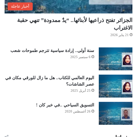
أخبار عاجلة
الجزائر تفتح ذراعيها لأبنائها.. “يدٌ ممدودة” تنهي حقبة
الاغتراب
21 يناير 2026
سنة أولى.. إرادة سياسية تترجم طموحات شعب
6 سبتمبر 2025
اليوم العالمي للكتاب.. هل ما زال للورقي مكان في
عصر الشاشات؟
25 أبريل 2025
التسويق السياحي ..في خبر كان !
26 أغسطس 2020