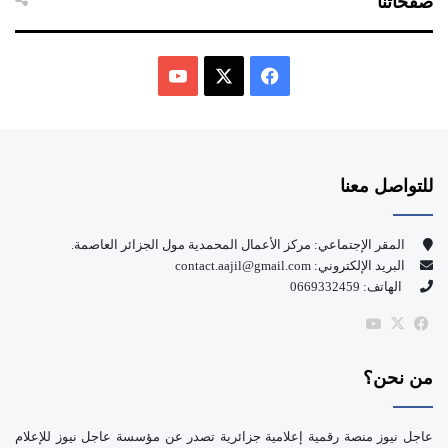
صفحاتنا
ف
ي
X
Y
س
o
للتواصل معنا
ب
u
و
T
المقر الإجتماعي: مركز الأعمال المحمدية مول الجزائر العاصمة.
البريد الإلكتروني: contact.aajil@gmail.com
ك
u
الهاتف: 0669332459
b
‫X
فيسبوك
‫YouTube
e
من نحن؟
عاجل نيوز منصة رقمية إعلامية جزائرية تصدر عن مؤسسة عاجل نيوز للإعلام