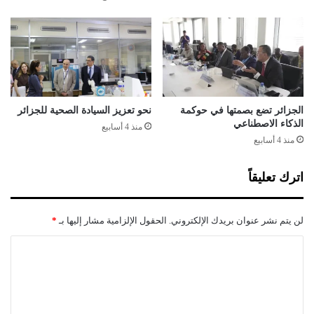
ة
ر
ا
و
ل
ع
د
ا
س
ل
ت
ن
و
ظ
ر
ا
الجزائر تضع بصمتها في حوكمة
نحو تعزيز السيادة الصحية للجزائر
ا
م
الذكاء الاصطناعي
منذ 4 أسابيع
ل
ا
منذ 4 أسابيع
م
ل
ط
ع
اترك تعليقاً
ر
ض
و
و
ح
ي
لن يتم نشر عنوان بريدك الإلكتروني.
الحقول الإلزامية مشار إليها بـ
*
ة
ل
ل
ل
ا
ل
ا
ل
ا
ن
س
ت
ت
ت
خ
ع
ف