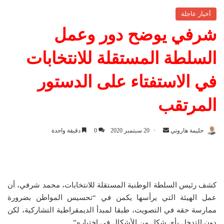
أخبار عاجلة
شرفي يوضح دور وعمل
السلطة المستقلة للانتخابات
في الاستفتاء على الدستور
المرتقب
حليمة هاروني
أ
20 سبتمبر 2020
0
دقيقة واحدة
ر
س
ل
ب
كشف رئيس السلطة الوطنية المستقلة للانتخابات، محمد شرفي، أن
ر
عمل الهيئة التي يرأسها يكمن في “تحسيس المواطن بضرورة
ي
ممارسة حقه في التصويت، طبقا لمبدأ الديمقراطية التشاركية، لكن
د
دون التدخل بأي شكل من الأشكال في اختياره”.