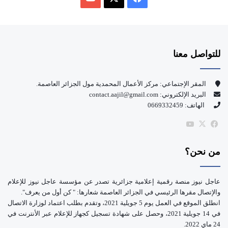
ي
X
Y
س
o
للتواصل معنا
ب
u
و
T
المقر الإجتماعي: مركز الأعمال المحمدية مول الجزائر العاصمة.
البريد الإلكتروني: contact.aajil@gmail.com
ك
u
الهاتف: 0669332459
b
‫X
فيسبوك
‫YouTube
e
من نحن؟
عاجل نيوز منصة رقمية إعلامية جزائرية تصدر عن مؤسسة عاجل نيوز للإعلام
والإتصال مقرها الرئيسي في الجزائر العاصمة شعارها: " كن أول من يعرف".
انطلق الموقع في العمل يوم 5 جويلية 2021، وتقدم بطلب اعتماد لوزارة الاتصال
في 14 جويلية 2021، وحصل على شهادة تسجيل كجهاز للإعلام عبر الأنترنت في
24 ماي 2022.