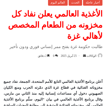
أخبار عاجلة
الحدث
العالم اليوم
الأغذية العالمي يعلن نفاد كل
مخزونه من الطعام المخصص
لأهالي غزة
طالبت حكومة غزة بفتح ممر إنساني فوري ودون تأخير
الوكالات
أ
25 أبريل 2025
0
2 دقائق
ر
س
ل
ب
أعلن برنامج الأغذية العالمي التابع للأمم المتحدة، الجمعة، نفاد جميع
ر
مخزوناته الغذائية في قطاع غزة الذي دمّرته الحرب ومنع الكيان
ي
الصهيوني دخول أي مساعدات إنسانية إليه منذ الثاني من مارس،
د
وقال برنامج الأغذية العالمي في بيان “اليوم، سلّم برنامج الأغذية
ا
العالمي آخر مخزوناته الغذائية المتبقية إلى مطابخ الوجبات الساخنة