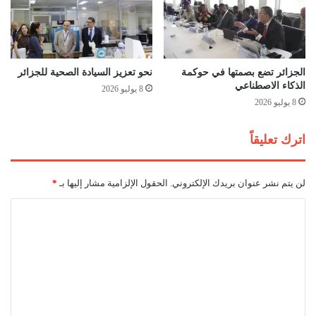
ر
م
ا
ن
ئ
ب
م
ي
ا
ت
الجزائر تضع بصمتها في حوكمة
نحو تعزيز السيادة الصحية للجزائر
ل
ح
الذكاء الاصطناعي
8 يوليو 2026
ا
ا
8 يوليو 2026
ح
ن
ت
و
اترك تعليقاً
ل
ن
ا
إ
ل
ل
لن يتم نشر عنوان بريدك الإلكتروني.
الحقول الإلزامية مشار إليها بـ
*
ف
ى
ي
ر
ا
غ
ف
ل
ز
ح
ة
و
ت
م
ع
س
ت
ل
ع
ي