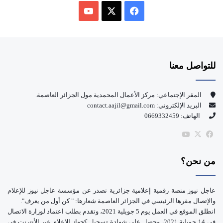
ف
ي
X
Y
س
o
للتواصل معنا
ب
u
و
T
المقر الإجتماعي: مركز الأعمال المحمدية مول الجزائر العاصمة.
البريد الإلكتروني: contact.aajil@gmail.com
ك
u
الهاتف: 0669332459
b
‫X
فيسبوك
‫YouTube
e
من نحن؟
عاجل نيوز منصة رقمية إعلامية جزائرية تصدر عن مؤسسة عاجل نيوز للإعلام
والإتصال مقرها الرئيسي في الجزائر العاصمة شعارها: " كن أول من يعرف".
انطلق الموقع في العمل يوم 5 جويلية 2021، وتقدم بطلب اعتماد لوزارة الاتصال
في 14 جويلية 2021، وحصل على شهادة تسجيل كجهاز للإعلام عبر الأنترنت في