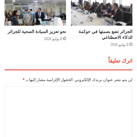
ل
ت
م
ح
خ
ق
ص
ي
ص
ق
الجزائر تضع بصمتها في حوكمة
نحو تعزيز السيادة الصحية للجزائر
ل
الذكاء الاصطناعي
ت
8 يوليو 2026
أ
أ
8 يوليو 2026
ه
د
ا
ي
اترك تعليقاً
ل
ب
ي
ي
غ
لن يتم نشر عنوان بريدك الإلكتروني.
الحقول الإلزامية مشار إليها بـ
*
ز
ة
ا
ل
ت
ع
ل
ي