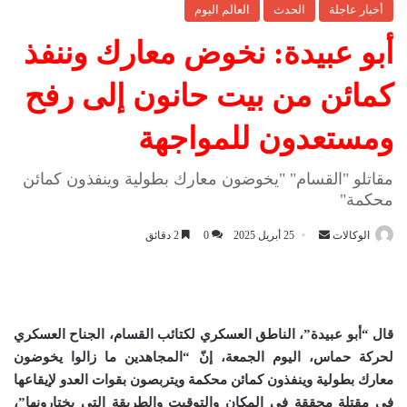
أخبار عاجلة
الحدث
العالم اليوم
أبو عبيدة: نخوض معارك وننفذ
كمائن من بيت حانون إلى رفح
ومستعدون للمواجهة
مقاتلو "القسام" "يخوضون معارك بطولية وينفذون كمائن
محكمة"
الوكالات
أ
25 أبريل 2025
0
2 دقائق
ر
س
ل
ب
قال “أبو عبيدة”، الناطق العسكري لكتائب القسام، الجناح العسكري
ر
لحركة حماس، اليوم الجمعة، إنّ “المجاهدين ما زالوا يخوضون
ي
معارك بطولية وينفذون كمائن محكمة ويتربصون بقوات العدو لإيقاعها
د
في مقتلة محققة في المكان والتوقيت والطريقة التي يختارونها”،