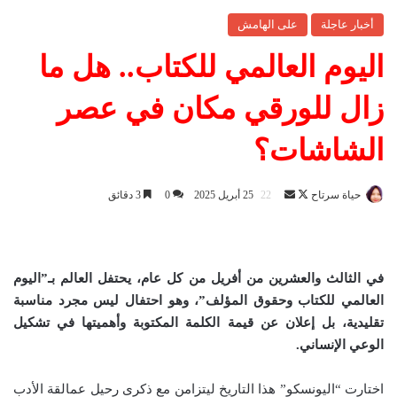
أخبار عاجلة
على الهامش
اليوم العالمي للكتاب.. هل ما
زال للورقي مكان في عصر
الشاشات؟
حياة سرتاح
ت
أ
25 أبريل 2025
0
3 دقائق
ا
ر
ب
س
ع
ل
في الثالث والعشرين من أفريل من كل عام، يحتفل العالم بـ”اليوم
ع
ب
العالمي للكتاب وحقوق المؤلف”، وهو احتفال ليس مجرد مناسبة
ل
ر
تقليدية، بل إعلان عن قيمة الكلمة المكتوبة وأهميتها في تشكيل
ى
ي
الوعي الإنساني.
X
د
ا
إ
اختارت “اليونسكو” هذا التاريخ ليتزامن مع ذكرى رحيل عمالقة الأدب