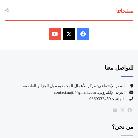
صفحاتنا
ف
ي
X
Y
س
o
للتواصل معنا
ب
u
و
T
المقر الإجتماعي: مركز الأعمال المحمدية مول الجزائر العاصمة.
البريد الإلكتروني: contact.aajil@gmail.com
ك
u
الهاتف: 0669332459
b
‫X
فيسبوك
‫YouTube
e
من نحن؟