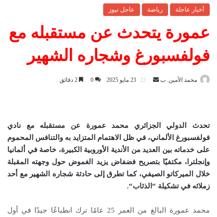
أخبار عاجلة
رياضة
عاجل نيوز
عمورة يتحدث عن مستقبله مع
فولفسبورغ وشجاره الشهير
محمد الأمين. ب
أ
23 مايو 2025
0
2 دقائق
ر
س
ل
تحدث الدولي الجزائري محمد عمورة عن مستقبله مع نادي
ب
فولفسبورغ الألماني، في ظل الاهتمام المتزايد به والتنافس المحموم
ر
على خدماته بين العديد من الأندية الأوروبية الكبيرة، خاصة في ألمانيا
ي
د
وإنجلترا، مكتفيًا بتصريح فضفاض يزيد الغموض حول وجهته المقبلة
ا
خلال الميركاتو الصيفي، كما تطرق إلى حادثة شجاره الشهير مع أحد
إ
زملائه في تشكيلة “الذئاب
“.
ل
ك
محمد عمورة البالغ من العمر 25 عامًا ترك انطباعًا جيدًا في أول