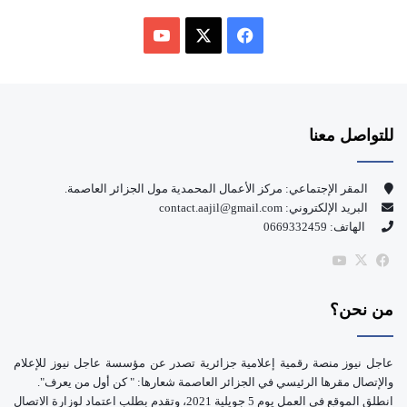
ف
ي
X
Y
س
o
للتواصل معنا
ب
u
و
T
المقر الإجتماعي: مركز الأعمال المحمدية مول الجزائر العاصمة.
البريد الإلكتروني: contact.aajil@gmail.com
ك
u
الهاتف: 0669332459
b
‫X
فيسبوك
‫YouTube
e
من نحن؟
عاجل نيوز منصة رقمية إعلامية جزائرية تصدر عن مؤسسة عاجل نيوز للإعلام
والإتصال مقرها الرئيسي في الجزائر العاصمة شعارها: " كن أول من يعرف".
انطلق الموقع في العمل يوم 5 جويلية 2021، وتقدم بطلب اعتماد لوزارة الاتصال