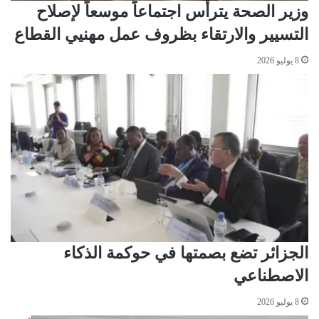
ا
وزير الصحة يترأس اجتماعاً موسعاً لإصلاح
ف
التسيير والارتقاء بظروف عمل مهنيي القطاع
ة
ب
8 يوليو 2026
ل
ق
ب
ك
أ
س
ا
ل
أ
م
ي
ر
الجزائر تضع بصمتها في حوكمة الذكاء
الاصطناعي
8 يوليو 2026