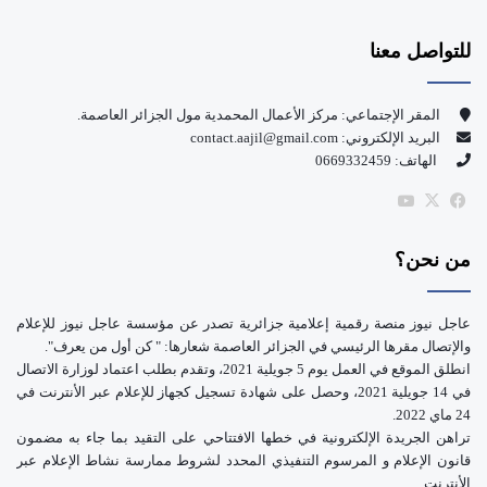
س
o
للتواصل معنا
ب
u
و
T
المقر الإجتماعي: مركز الأعمال المحمدية مول الجزائر العاصمة.
البريد الإلكتروني: contact.aajil@gmail.com
ك
u
الهاتف: 0669332459
b
‫X
فيسبوك
‫YouTube
e
من نحن؟
عاجل نيوز منصة رقمية إعلامية جزائرية تصدر عن مؤسسة عاجل نيوز للإعلام
والإتصال مقرها الرئيسي في الجزائر العاصمة شعارها: " كن أول من يعرف".
انطلق الموقع في العمل يوم 5 جويلية 2021، وتقدم بطلب اعتماد لوزارة الاتصال
في 14 جويلية 2021، وحصل على شهادة تسجيل كجهاز للإعلام عبر الأنترنت في
24 ماي 2022.
تراهن الجريدة الإلكترونية في خطها الافتتاحي على التقيد بما جاء به مضمون
قانون الإعلام و المرسوم التنفيذي المحدد لشروط ممارسة نشاط الإعلام عبر
الأنترنت.