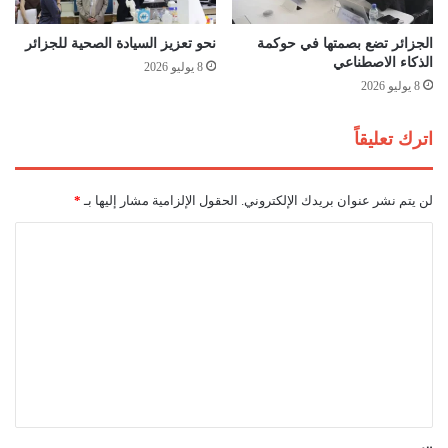
ن
د
الجزائر تضع بصمتها في حوكمة
نحو تعزيز السيادة الصحية للجزائر
ا
الذكاء الاصطناعي
8 يوليو 2026
و
8 يوليو 2026
ت
ح
اترك تعليقاً
د
ي
د
لن يتم نشر عنوان بريدك الإلكتروني.
الحقول الإلزامية مشار إليها بـ
*
م
ل
ا
ع
ل
ب
و
ت
د
ع
ي
ة
ل
م
ي
ن
ق
ت
خ
*