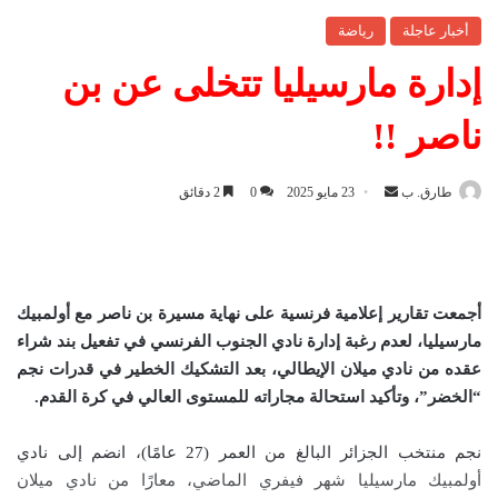
أخبار عاجلة
رياضة
إدارة مارسيليا تتخلى عن بن
ناصر !!
طارق. ب
أ
23 مايو 2025
0
2 دقائق
ر
س
ل
ب
أجمعت تقارير إعلامية فرنسية على نهاية مسيرة بن ناصر مع أولمبيك
ر
مارسيليا، لعدم رغبة إدارة نادي الجنوب الفرنسي في تفعيل بند شراء
ي
عقده من نادي ميلان الإيطالي، بعد التشكيك الخطير في قدرات نجم
د
“الخضر”، وتأكيد استحالة مجاراته للمستوى العالي في كرة القدم
.
ا
إ
نجم منتخب الجزائر البالغ من العمر (27 عامًا)، انضم إلى نادي
ل
أولمبيك مارسيليا شهر فيفري الماضي، معارًا من نادي ميلان
ك