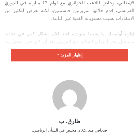
الإيطالي، وخاض اللاعب الجزائري مع لوام 12 مباراة في الدوري
ت
الفرنسي، قدم خلالها تمريرتين حاسمتين، لكنه تعرض للكثير من
ر
الانتقادات بسبب مستوياته الفنية غير الثابتة.
و
ن
إدارة أولمبيك مارسيليا مترددة لحد الآن بشكل كبير في تحديد
ي
ا
مستقبل نجم أمبولي السابق مع الفريق، بعد أن كان خيار تفعيل بند
شراء عقده أمرًا محتومًا بعد مباراتيه الأوليين مع النادي، لكن أداء
إظهار المزيد
لاعب منتخب الجزائر بعد ذلك أثار الكثير من الجدل والشكوك،
بخصوص استمراره مع النادي الفرنسي.
أعدت صحيفة “لوفوسيان” تقريرًا عن نجم “الخضر”، قالت فيه إنه
غير قادر على لعب ثلاث مباريات من المستوى العالي على التوالي،
بسبب مخلفات كابوس الإصابة الذي لاحقه لسنوات، وقالت: “بعد
وصوله هذا الشتاء من أجل العودة إلى المسار الصحيح، يواجه بن
ناصر صعوبة في إقناع إدارة مارسيليا”.
طارق. ب
صحافي منذ 2021، مختص في الشأن الرياضي.