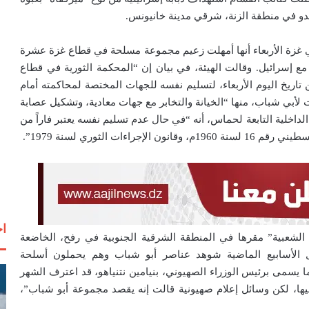
عدو في منطقة الزنة، شرقي مدينة خانيونس.
ي غزة الأربعاء أنها أمهلت زعيم مجموعة مسلحة في قطاع غزة عشرة
مع إسرائيل. وقالت الهيئة، في بيان إن “المحكمة الثورية في قطاع
اريخ اليوم الأربعاء، لتسليم نفسه للجهات المختصة لمحاكمته أمام
ت لأبي شباب، منها “الخيانة والتخابر مع جهات معادية، وتشكيل عصابة
لداخلية التابعة لحماس، أنه “في حال عدم تسليم نفسه يعتبر فاراً من
ات الثوري لسنة 1979”.
اخ
شعبية” مقرها في المنطقة الشرقية الجنوبية في رفح، الخاضعة
الأسابيع الماضية شوهد عناصر أبو شباب وهم يحملون أسلحة
 يسمى برئيس الوزراء الصهيوني، بنيامين نتنياهو، قد اعترف الشهر
ا، لكن وسائل إعلام صهيونية قالت إنه يقصد مجموعة أبو شباب”،