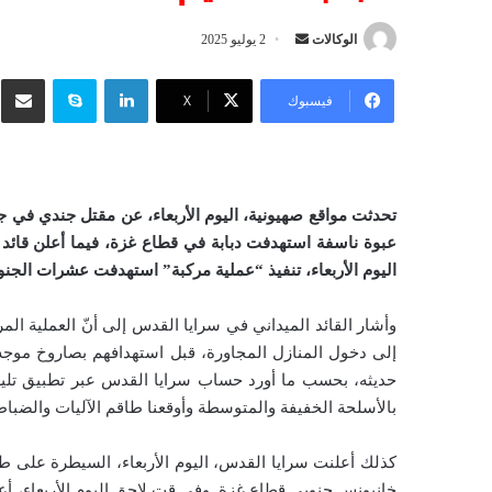
الوكالات
أ
2 يوليو 2025
ر
لينكدإن
سكايب
شار
س
فيسبوك
‫X
ل
ب
ر
ي
د
عبوة ناسفة استهدفت دبابة في قطاع غزة، فيما أعلن قائد 
ا
اليوم الأربعاء، تنفيذ “عملية مركبة” استهدفت عشرات الجنو
إ
ل
وأشار القائد الميداني في سرايا القدس إلى أنّ العملية الم
ك
إلى دخول المنازل المجاورة، قبل استهدافهم بصاروخ موجه ت
ت
حديثه، بحسب ما أورد حساب سرايا القدس عبر تطبيق تليغرا
ر
بالأسلحة الخفيفة والمتوسطة وأوقعنا طاقم الآليات والضباط
و
ن
كذلك أعلنت سرايا القدس، اليوم الأربعاء، السيطرة على طا
ي
ا
خانيونس جنوبي قطاع غزة. وفي قت لاحق اليوم الأربعاء، أعل