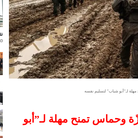
نتا
هلة لـ”أبو شباب” لتسليم نفسه
 وحماس تمنح مهلة لـ”أبو