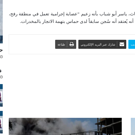
ث، ياسر أبو شباب بأنه زعيم “عصابة إجرامية تعمل في منطقة رفح،
 يُعتقد أنه سُجن سابقاً لدى حماس بتهمة الاتجار بالمخدرات.
يب
شارك عبر البريد الإلكتروني
طباعة
حي
فق
ح
م
ا