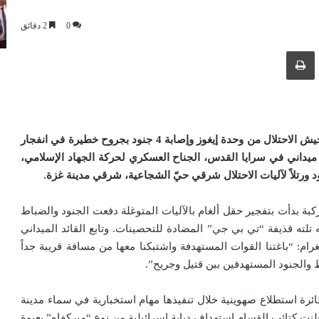
0
2 دقائق
ك عبر البريد الإلكتروني
طباعة
تحدثت مواقع صهيونية، اليوم الأربعاء، عن مقتل جندي في جيش الاحتلال من وحدة إيغوز وإصابة 4 جنود بجروح خطيرة في انفجار
ميداني في سرايا القدس، الجناح العسكري لحركة الجهاد الإسلامي،
د ورتلاً لآليات الاحتلال شرقي حيّ الشجاعية، شرقي مدينة غزة
.
ركبة بدأت بتفجير حقل ألغام بالآليات المتوغلة دفعت الجنود والضباط
لته قذيفة “تي بي جي” المضادة للتحصينات. وتابع القائد الميداني
م: “باغتنا القوات المستهدفة واشتبكنا معها من مسافة قريبة جداً
 والجنود المستهدفين بين قتيل وجريح”.
ئرة استطلاع صهوينية خلال تنفيذها مهام استخبارية في سماء مدينة
نت كتائب القسام استهداف دبابة إسرائيلية من نوع “ميركفاه” بعبوة