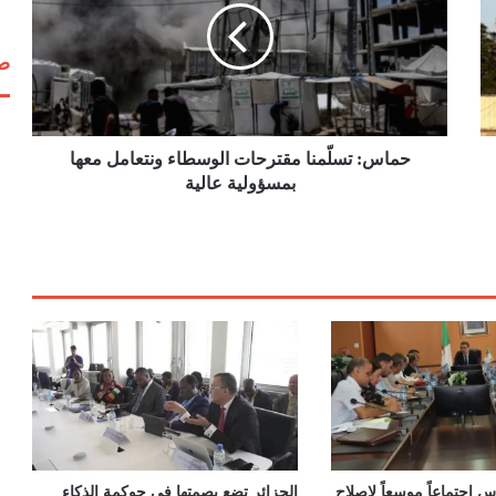
س
:
صف
ت
س
لّ
م
ن
حماس: تسلّمنا مقترحات الوسطاء ونتعامل معها
ا
بمسؤولية عالية
م
ق
ت
ر
ح
ا
ت
ا
ل
و
س
ط
ا
 اجتماعاً موسعاً لإصلاح
الجزائر تضع بصمتها في حوكمة الذكاء