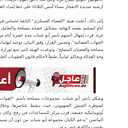
أرضية شديدة الانفجار مساء أمس الثلاثاء على خط إمداد ال
إلى ذلك، أعلنت هيئة “القضاء العسكري” التابعة لحماس ف
أيام لتسليم نفسه لاتهامه بتشكيل عصابة مسلحة والتعامل 
غزة، قرت إمهال المتهم ياسر أبو شباب مدة عشرة أيام من ت
الجهات القضائية”. وتضمن القرار، وفق البيان، توجيه اتهاما
مسلحة والعصيان المسلح”. وتوعدت الهيئة التي تتبع لوزارة ا
وجه العدالة ويحاكم غيابياً، طبقاً لأحكام قانون العقوبات الفلسطيني رقم 16 لسنة 1960م، وقانون الإجراء
وشكل ياسر أبو شباب، مجموعات مسلحة باسم “القوات ال
لسيطرة الجيش الصهيوني، حيث ينشط عناصرها. وخلال 
أوتوماتيكية خفيفة، قرب مركز للمساعدات في رفح. وكان ما
الماضي “بدعم الكيان مجموعة أبو شباب من دون أن يسميه
بحسب وكالة فرانس برس.