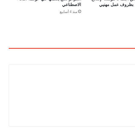
ء
اء بظروف عمل مهنيي
الاصطناعي
و
منذ 4 أسابيع
ن
ت
ع
ا
م
ل
م
ع
ه
ا
ب
م
س
ؤ
و
ل
ي
ة
ع