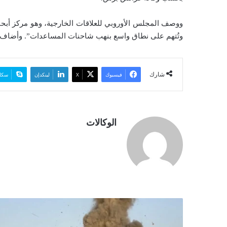
ووصف المجلس الأوروبي للعلاقات الخارجية، وهو مركز أبحا
وتُتهم على نطاق واسع بنهب شاحنات المساعدات”. وأضاف أنه
شارك
فيسبوك
‫X
لينكدإن
سكا
الوكالات
ه
ذ
ه