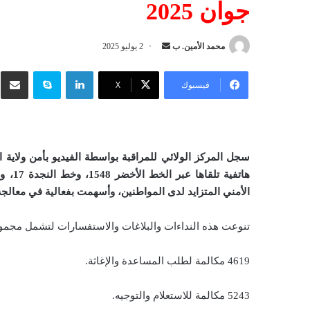
جوان 2025
محمد الأمين. ب
أ
2 يوليو 2025
ر
لينكدإن
سكايب
شار
س
فيسبوك
‫X
ل
ب
ر
ي
د
ا
الأمني المتزايد لدى المواطنين، وأسهمت بفعالية في معالجة 
إ
ل
تنوعت هذه النداءات والبلاغات والاستفسارات لتشمل مجموع
ك
ت
4619 مكالمة لطلب المساعدة والإغاثة.
ر
و
5243 مكالمة للاستعلام والتوجيه.
ن