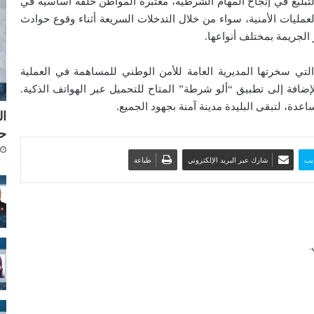
التبليغ في إنجاح المهام الشرطية، معتبرةً المواطن حلقة أساسية في
 العمليات الأمنية، سواء من خلال التدخلات السريعة أثناء وقوع حوادث
الجريمة بمختلف أنواعها.
لتي سخرتها المديرية العامة للأمن الوطني للمساهمة في العملية
ة، بما في ذلك الأرقام الخضراء 1548 و 17 و 104، بالإضافة إلى تطبيق “ألو شرطة” المتاح للتحميل عبر الهواتف الذكية.
عدة، لتبقى البليدة مدينة آمنة بجهود الجميع.
ال
حق
يب
شارك عبر البريد الإلكتروني
طباعة