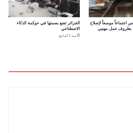
ا
ل
ك
ه
 اجتماعاً موسعاً لإصلاح
الجزائر تضع بصمتها في حوكمة الذكاء
ر
اء بظروف عمل مهنيي
الاصطناعي
ب
منذ 4 أسابيع
ا
ء
ف
ي
ق
س
ن
ط
ي
ن
ة
د
و
ن
خ
س