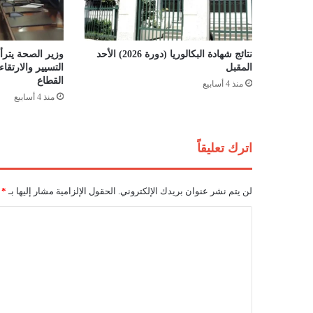
ط
ي
ر
ة
نتائج شهادة البكالوريا (دورة 2026) الأحد
وزير الصحة يترأس
ل
المقبل
التسيير والارتق
ل
القطاع
منذ 4 أسابيع
ا
منذ 4 أسابيع
ت
ج
ا
اترك تعليقاً
ر
ب
ا
لن يتم نشر عنوان بريدك الإلكتروني.
الحقول الإلزامية مشار إليها بـ
*
ل
م
ا
ؤ
ل
ث
ر
ت
ا
ع
ت
ا
ل
ل