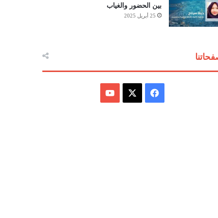
بين الحضور والغياب
25 أبريل 2025
حاتنا
ف
ي
X
Y
س
o
ب
u
و
T
ك
u
b