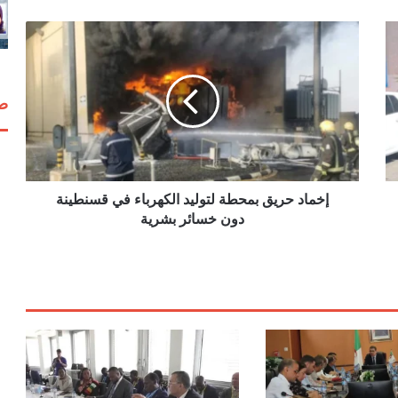
إ
خ
م
ا
صف
د
ح
ر
ي
ق
ب
إخماد حريق بمحطة لتوليد الكهرباء في قسنطينة
م
دون خسائر بشرية
ح
ط
ة
ل
ت
و
ل
ي
د