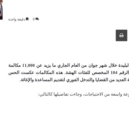
0
دقيقة واحدة
ك عبر البريد الإلكتروني
طباعة
سجل المركز الولائي للمراقبة بواسطة الفيديو بأمن ولاية البليدة خلال شهر جوان من العام الجاري ما يزيد عن 11,000 مكالمة
هاتفية تلقاها عبر الخط الأخضر 1548، وخط النجدة 17، والرقم 104 المخصص للفئات الهشة. هذه المكالمات عكست الحس
العديد من القضايا والتدخل الفوري لتقديم المساعدة والإغاثة
.
ة واسعة من الاحتياجات، وجاءت تفاصيلها كالتالي: