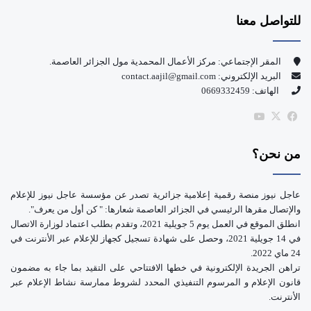
س
o
للتواصل معنا
ب
u
و
T
المقر الإجتماعي: مركز الأعمال المحمدية مول الجزائر العاصمة.
البريد الإلكتروني: contact.aajil@gmail.com
ك
u
الهاتف: 0669332459
b
‫X
فيسبوك
‫YouTube
e
من نحن؟
عاجل نيوز منصة رقمية إعلامية جزائرية تصدر عن مؤسسة عاجل نيوز للإعلام
والإتصال مقرها الرئيسي في الجزائر العاصمة شعارها: " كن أول من يعرف".
انطلق الموقع في العمل يوم 5 جويلية 2021، وتقدم بطلب اعتماد لوزارة الاتصال
في 14 جويلية 2021، وحصل على شهادة تسجيل كجهاز للإعلام عبر الأنترنت في
24 ماي 2022.
تراهن الجريدة الإلكترونية في خطها الافتتاحي على التقيد بما جاء به مضمون
قانون الإعلام و المرسوم التنفيذي المحدد لشروط ممارسة نشاط الإعلام عبر
الأنترنت.