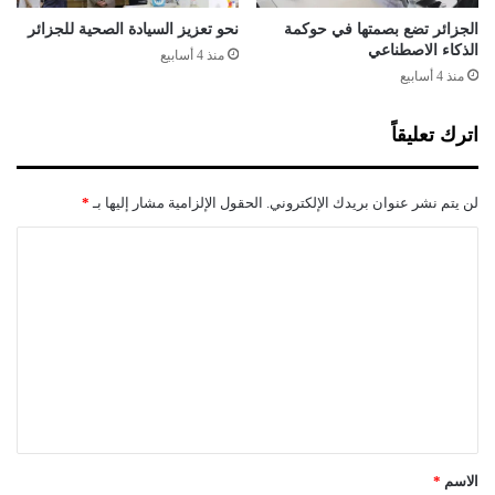
ن
ا
الجزائر تضع بصمتها في حوكمة
نحو تعزيز السيادة الصحية للجزائر
ئ
الذكاء الاصطناعي
منذ 4 أسابيع
ي
منذ 4 أسابيع
ة
ل
اترك تعليقاً
ل
ق
و
لن يتم نشر عنوان بريدك الإلكتروني.
الحقول الإلزامية مشار إليها بـ
*
ا
ئ
ا
م
ل
ا
ل
ت
ا
ع
ن
ت
ل
خ
ي
ا
ق
ب
ي
*
الاسم
*
ة