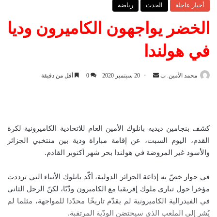
أخبار عاجلة
الحدث
رياضة
الخضر يواجهون الكاميرون وديا
في هولندا
محمد الأمين. ب
أ
20 سبتمبر 2020
0
أقل من دقيقة
ر
س
ل
ب
كشف بنجامين ديديه بانلوك الأمين العام للاتحادية الكاميرونية لكرة
ر
القدم، اليوم السبت، عن إقامة مباراة ودية بين منتخبي الجزائر
ي
والأسود غير المروضة في هولندا بحر شهر أكتوبر القادم.
د
ا
في حوار خصّ به إذاعة الجزائر الدولية، أكّد بانلوك الأنباء التي ترددت
إ
مؤخرا حول تباري ملوك إفريقيا مع الكاميرون ودّيًا، لكنّ الرجل الثاني
ل
في الفيدرالية الكاميرونية لم يقدّم تاريخًا محدًدا للمواجهة، مثلما لم
ك
يُشر إلى الملعب الذي سيحتضن الودّية المرتقبة.
ت