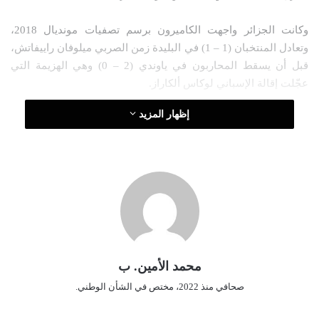
ر
وكانت الجزائر واجهت الكاميرون برسم تصفيات مونديال 2018،
و
وتعادل المنتخبان (1 – 1) في البليدة زمن الصربي ميلوفان راييفاتش،
ن
قبل أن يسقط المحاربون في ياوندي (2 – 0) وهي الهزيمة التي
ي
ا
عجّلت إقالة الإسباني لوكاس ألكاراز.
إظهار المزيد
محمد الأمين. ب
صحافي منذ 2022، مختص في الشأن الوطني.