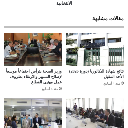
ل
ى
الانتخابية
ي
ا
غ
ن
مقالات مشابهة
ط
ل
ا
ق
ا
ل
م
ر
ا
نتائج شهادة البكالوريا (دورة 2026)
وزير الصحة يترأس اجتماعاً موسعاً
ج
الأحد المقبل
لإصلاح التسيير والارتقاء بظروف
ع
عمل مهنيي القطاع
منذ 4 أسابيع
ة
منذ 4 أسابيع
ا
ل
ا
س
ت
ث