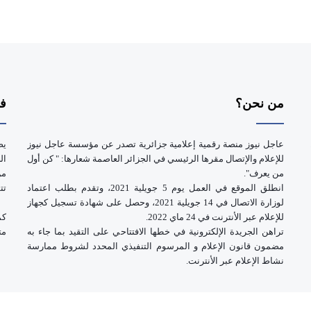
من نحن؟
فر
عاجل نيوز منصة رقمية إعلامية جزائرية تصدر عن مؤسسة عاجل نيوز
يض
للإعلام والإتصال مقرها الرئيسي في الجزائر العاصمة شعارها: " كن أول
ال
من يعرف".
انطلق الموقع في العمل يوم 5 جويلية 2021، وتقدم بطلب اعتماد
تت
لوزارة الاتصال في 14 جويلية 2021، وحصل على شهادة تسجيل كجهاز
للإعلام عبر الأنترنت في 24 ماي 2022.
كم
تراهن الجريدة الإلكترونية في خطها الافتتاحي على التقيد بما جاء به
مت
مضمون قانون الإعلام و المرسوم التنفيذي المحدد لشروط ممارسة
نشاط الإعلام عبر الأنترنت.