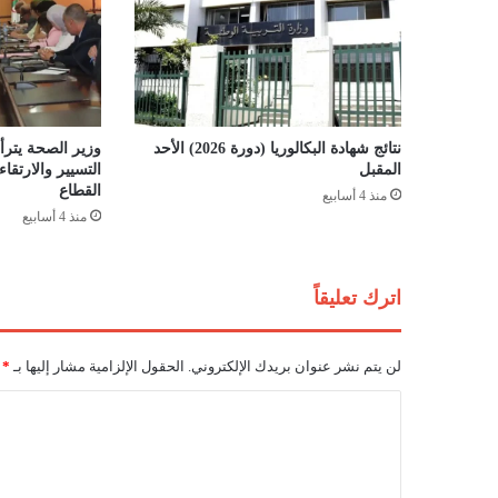
خ
ت
ط
ا
ف
و
نتائج شهادة البكالوريا (دورة 2026) الأحد
وزير الصحة يترأس
ق
المقبل
التسيير والارتق
ت
القطاع
منذ 4 أسابيع
ل
منذ 4 أسابيع
ا
ل
ط
اترك تعليقاً
ف
ل
ة
لن يتم نشر عنوان بريدك الإلكتروني.
الحقول الإلزامية مشار إليها بـ
*
ب
و
ا
غ
ل
ا
ش
ت
ي