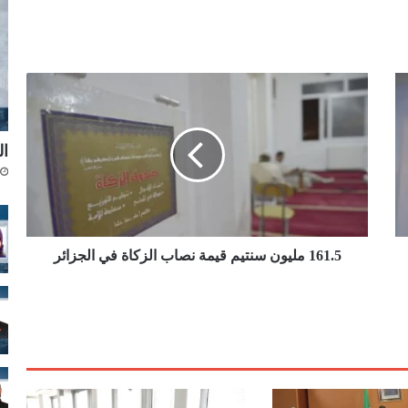
1
6
1
.
ال
5
م
ل
ي
و
ن
161.5 مليون سنتيم قيمة نصاب الزكاة في الجزائر
س
ن
ت
ي
م
ق
ي
م