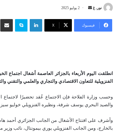
نور. غ
أ
2 يوليو 2025
ر
لينكدإن
سكايب
شار
س
فيسبوك
‫X
ل
ب
ر
ي
د
ا
انطلقت اليوم الأربعاء بالجزائر العاصمة أشغال اجتماع الخ
إ
الفنزويلية للتعاون الاقتصادي والتجاري والعلمي والتقني وال
ل
ك
وحسب وزارة الفلاحة فإن الاجتماع عُقد تحضيرًا لاجتماع الل
ت
والصيد البحري يوسف شرفة، ونظيره الفنزويلي خوليو سيزار لي
ر
و
وأشرف على افتتاح الأشغال من الجانب الجزائري أحمد هاشمي
ن
بالخارج، ومن الجانب الفنزويلي يوري بيمونتال، نائب وزير م
ي
ا