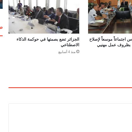
ة
ن
ص
ا
صف
ب
ا
 اجتماعاً موسعاً لإصلاح
الجزائر تضع بصمتها في حوكمة الذكاء
ل
اء بظروف عمل مهنيي
الاصطناعي
ز
منذ 4 أسابيع
ك
ا
ة
ف
ي
ا
ل
ج
ز
ا
ئ
ر