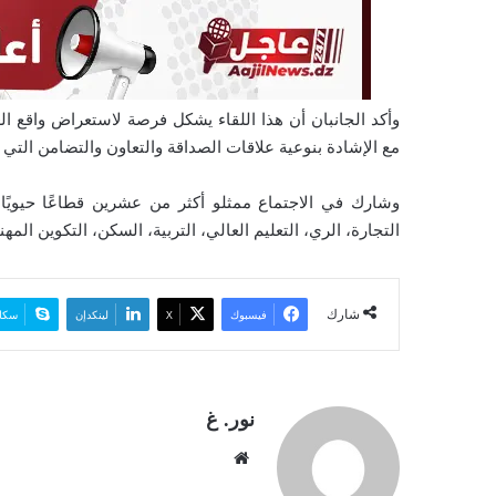
وأكد الجانبان أن هذا اللقاء يشكل فرصة لاستعراض واقع ا
مع الإشادة بنوعية علاقات الصداقة والتعاون والتضامن التي ت
وشارك في الاجتماع ممثلو أكثر من عشرين قطاعًا حيويًا، م
التجارة، الري، التعليم العالي، التربية، السكن، التكوين المه
شارك
فيسبوك
‫X
لينكدإن
سكا
نور. غ
موق
ع