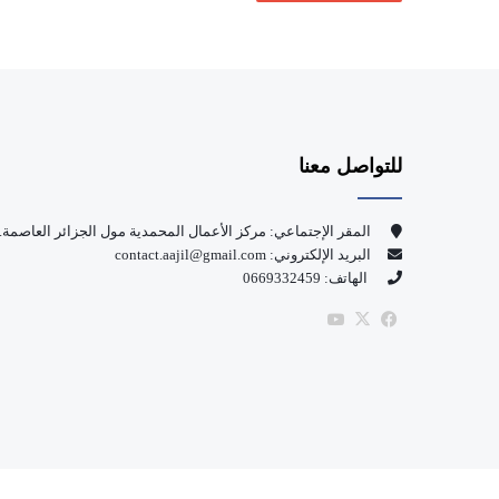
للتواصل معنا
المقر الإجتماعي: مركز الأعمال المحمدية مول الجزائر العاصمة.
البريد الإلكتروني: contact.aajil@gmail.com
الهاتف: 0669332459
‫X
فيسبوك
‫YouTube