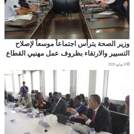
و
ي
ز
ة
د
ن
ا
ح
د
و
آ
ف
وزير الصحة يترأس اجتماعاً موسعاً لإصلاح
ا
التسيير والارتقاء بظروف عمل مهنيي القطاع
ق
أ
8 يوليو 2026
و
س
ع