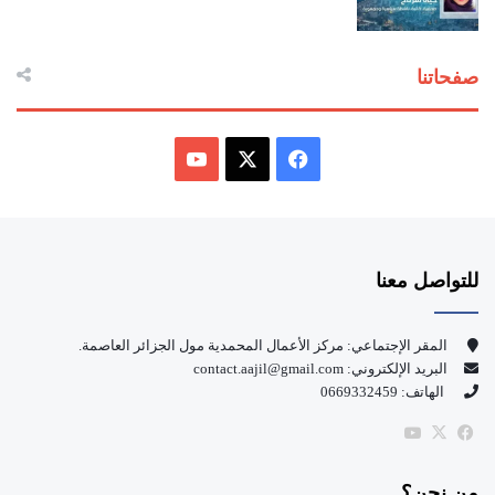
صفحاتنا
ف
ي
X
Y
س
o
للتواصل معنا
ب
u
و
T
المقر الإجتماعي: مركز الأعمال المحمدية مول الجزائر العاصمة.
البريد الإلكتروني: contact.aajil@gmail.com
ك
u
الهاتف: 0669332459
b
‫X
فيسبوك
‫YouTube
e
من نحن؟