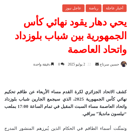
أخبار عاجلة
رياضة
عاجل نيوز
يحي دهار يقود نهائي كأس
الجمهورية بين شباب بلوزداد
واتحاد العاصمة
حسين سرتاح
أ
2 يوليو 2025
0
دقيقة واحدة
ر
س
ل
كشف الاتحاد الجزائري لكرة القدم مساء الأربعاء عن طاقم تحكيم
ب
نهائي كأس الجمهورية 2025، الذي سيجمع الجارين شباب بلوزداد
ر
واتحاد العاصمة مساء السبت المقبل في تمام الساعة 17:00 بملعب
ي
د
“نيلسون مانديلا” ببراقي
.
ا
إ
وتمثّلت أسماء الطاقم في الحكام الذين يُبرزهم المنشور المدرج