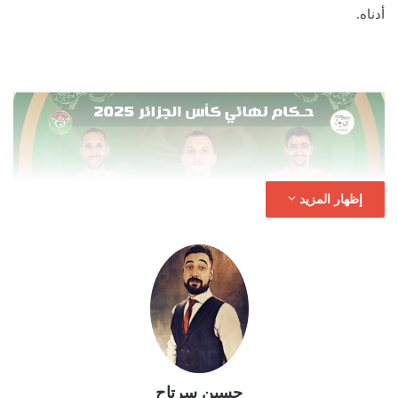
ل
أدناه.
ك
ت
ر
و
ن
ي
ا
إظهار المزيد
حسين سرتاح