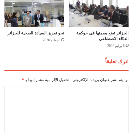
ا
ح
ل
د
د
د
خ
س
و
ب
ل
ت
الجزائر تضع بصمتها في حوكمة
نحو تعزيز السيادة الصحية للجزائر
ا
م
الذكاء الاصطناعي
8 يوليو 2026
ل
ب
8 يوليو 2026
م
ر
د
م
اترك تعليقاً
ر
و
س
ع
ي
د
لن يتم نشر عنوان بريدك الإلكتروني.
الحقول الإلزامية مشار إليها بـ
*
ا
اً
ل
ل
ا
ج
م
ل
د
س
ي
ا
ت
د
ب
ع
ق
ة
ل
ا