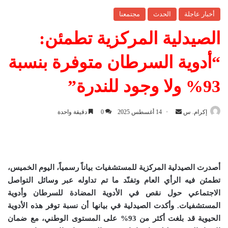
أخبار عاجلة
الحدث
مجتمعنا
الصيدلية المركزية تطمئن:
“أدوية السرطان متوفرة بنسبة
93% ولا وجود للندرة”
إكرام. س
أ
14 أغسطس 2025
0
دقيقة واحدة
ر
س
ل
ب
أصدرت الصيدلية المركزية للمستشفيات بياناً رسمياً، اليوم الخميس،
ر
تطمئن فيه الرأي العام وتفنّد ما تم تداوله عبر وسائل التواصل
ي
الاجتماعي حول نقص في الأدوية المضادة للسرطان وأدوية
د
المستشفيات. وأكدت الصيدلية في بيانها أن نسبة توفر هذه الأدوية
ا
الحيوية قد بلغت أكثر من 93% على المستوى الوطني، مع ضمان
إ