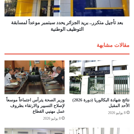
ا
ي
غ
ل
و
م
ج
ت
بعد تأجيل متكرر.. بريد الجزائر يحدد سبتمبر موعداً لمسابقة
ي
ك
التوظيف الوطنية
ة
ر
و
ر
مقالات مشابهة
ر
.
ا
.
ء
ب
ت
ر
ع
ي
د
د
ي
ا
ل
ل
ر
ج
نتائج شهادة البكالوريا (دورة 2026)
وزير الصحة يترأس اجتماعاً موسعاً
ز
ز
الأحد المقبل
لإصلاح التسيير والارتقاء بظروف
ن
ا
عمل مهنيي القطاع
8 يوليو 2026
ا
ئ
8 يوليو 2026
م
ر
ة
ي