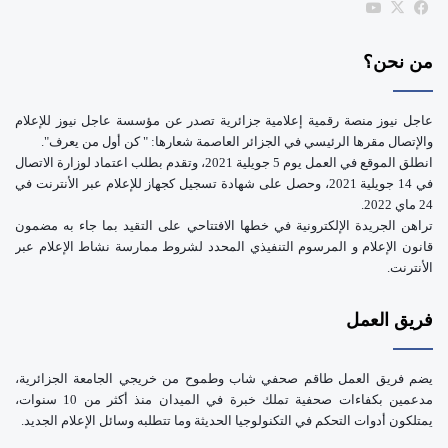
‫X
فيسبوك
‫YouTube
e
من نحن؟
عاجل نيوز منصة رقمية إعلامية جزائرية تصدر عن مؤسسة عاجل نيوز للإعلام
والإتصال مقرها الرئيسي في الجزائر العاصمة شعارها: " كن أول من يعرف".
انطلق الموقع في العمل يوم 5 جويلية 2021، وتقدم بطلب اعتماد لوزارة الاتصال
في 14 جويلية 2021، وحصل على شهادة تسجيل كجهاز للإعلام عبر الأنترنت في
24 ماي 2022.
تراهن الجريدة الإلكترونية في خطها الافتتاحي على التقيد بما جاء به مضمون
قانون الإعلام و المرسوم التنفيذي المحدد لشروط ممارسة نشاط الإعلام عبر
الأنترنت.
فريق العمل
يضم فريق العمل طاقم صحفي شاب وطموح من خريجي الجامعة الجزائرية،
مدعمين بكفاءات صحفية تملك خبرة في الميدان منذ أكثر من 10 سنوات،
يمتلكون أدوات التحكم في التكنولوجيا الحديثة وما تتطلبه وسائل الإعلام الجديد.