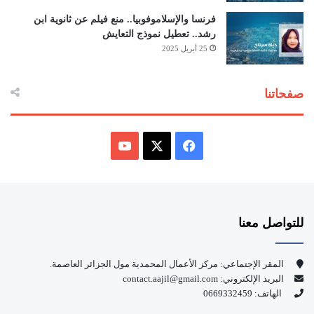
فرنسا والإسلاموفوبيا.. منع فيلم عن ثانوية ابن
رشد.. تعطيل نموذج التعايش
25 أبريل 2025
صفحاتنا
ف
ي
X
Y
س
o
للتواصل معنا
ب
u
و
T
المقر الإجتماعي: مركز الأعمال المحمدية مول الجزائر العاصمة.
البريد الإلكتروني: contact.aajil@gmail.com
ك
u
الهاتف: 0669332459
b