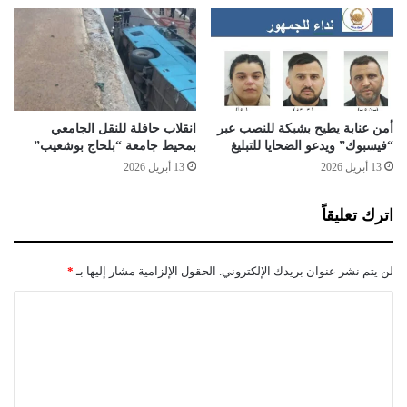
ع
ن
ا
ق
ت
ل
و
ا
ا
ل
ل
م
أ
س
أمن عنابة يطيح بشبكة للنصب عبر
انقلاب حافلة للنقل الجامعي
ل
ا
“فيسبوك” ويدعو الضحايا للتبليغ
بمحيط جامعة “بلحاج بوشعيب”
ع
ف
13 أبريل 2026
13 أبريل 2026
ا
ر
ب
ي
اترك تعليقاً
ا
ن
ل
ا
ن
ل
لن يتم نشر عنوان بريدك الإلكتروني.
الحقول الإلزامية مشار إليها بـ
*
ا
م
ر
خ
ا
ي
ا
ل
ة
ل
ف
ت
ي
ع
ن