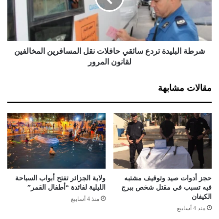
ق
ل
ا
ب
ر
ل
ب
ي
5
د
شرطة البليدة تردع سائقي حافلات نقل المسافرين المخالفين
3
ة
لقانون المرور
5
ت
0
ر
مقالات مشابهة
0
د
و
ع
ح
س
د
ا
ة
ئ
م
ق
ن
ي
ا
ح
ل
ا
حجز أدوات صيد وتوقيف مشتبه
ولاية الجزائر تفتح أبواب السباحة
م
ف
فيه تسبب في مقتل شخص ببرج
الليلية لفائدة “أطفال القمر”
ف
ل
الكيفان
منذ 4 أسابيع
ر
ا
منذ 4 أسابيع
ق
ت