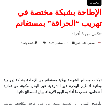
محليات
الإطاحة بشبكة مختصة في
تهريب “الحراقة” بمستغانم
تتكون من 8 أفراد
صحفي عاجل نيوز
أ
3 سبتمبر 2025
0
دقيقة واحدة
ر
س
ل
ب
ر
ي
تمكنت مصالح الشرطة بولاية مستغانم من الإطاحة بشبكة إجرامية
د
وطنية لتنظيم الهجرة غير الشرعية عبر البحر، مكونة من ثمانية
ا
أشخاص، حسب ما أفاد به اليوم الأربعاء، بيان للمصالح ذاتها
.
إ
ل
وأوضح البيان أن العملية تمت من قبل فرقة مكافحة تهريب
ك