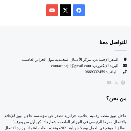
ف
ي
X
Y
س
o
للتواصل معنا
ب
u
و
T
المقر الإجتماعي: مركز الأعمال المحمدية مول الجزائر العاصمة.
البريد الإلكتروني: contact.aajil@gmail.com
ك
u
الهاتف: 0669332459
b
‫X
فيسبوك
‫YouTube
e
من نحن؟
عاجل نيوز منصة رقمية إعلامية جزائرية تصدر عن مؤسسة عاجل نيوز للإعلام
والإتصال مقرها الرئيسي في الجزائر العاصمة شعارها: " كن أول من يعرف".
انطلق الموقع في العمل يوم 5 جويلية 2021، وتقدم بطلب اعتماد لوزارة الاتصال