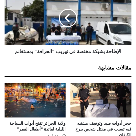
ل
ج
إ
ز
ط
7
ا
3
ح
2
ة
0
ب
ك
ش
ب
ب
الإطاحة بشبكة مختصة في تهريب "الحراقة" بمستغانم
س
ك
و
ة
مقالات مشابهة
ل
م
ة
خ
م
ت
ن
ص
ا
ة
ل
ف
م
ي
ؤ
ت
ث
ه
حجز أدوات صيد وتوقيف مشتبه
ولاية الجزائر تفتح أبواب السباحة
ر
ر
فيه تسبب في مقتل شخص ببرج
الليلية لفائدة “أطفال القمر”
ا
ي
الكيفان