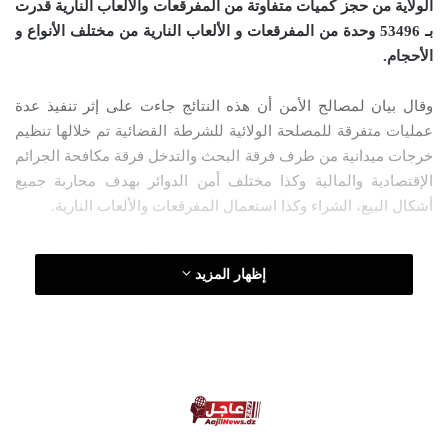
الولاية من حجز كميات متفاوتة من المفرقعات والألعاب النارية قدرت
ا
بـ 53496 وحدة من المفرقعات و الألعاب النارية من مختلف الأنواع و
إ
الأحجام.
ل
ك
وقال بيان لمصالح الأمن أن هذه النتائج جاءت على إثر تنفيذ عدة
ت
عمليات متفرقة للمصلحة الولائية للشرطة القضائية تم خلالها تنظيم
ر
خرجات ميدانية من طرف فرقة البحث والتدخل فرقة مكافحة الجرائم
و
الإقتصادية والمالية وكذا مختلف أمن الدوائر بهدف محاربة جميع
ن
أشكال البيع، الشراء وكذا استعمال المفرقعات والألعاب النارية.
ي
ا
عناصر الضبطية القضائية بذات المصالح أعدت ملفات قضائية
إظهار المزيد
بخصوص القضايا المعالجة عن موضوع: حيازة مفرقعات و ألعاب نارية
متحصل عليها عن طريق التهريب لترسل إلى الجهات القضائية
المختصة.