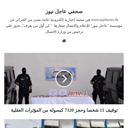
صحفي عاجل نيوز
www.aajilnews.dz هي منصة إخبارية إلكترونية عامة تصدر من الجزائر عن
مؤسسة "عاجل نيوز" للإعلام والاتصال شعارها: " كن أول من يعرف"، تحوز على
ترخيص من وزارة الاتصال.
موق
ع
الوي
ت
ب
و
ق
ي
ف
1
1
ش
خ
ص
توقيف 11 شخصا وحجز 7320 كبسولة من المؤثرات العقلية
ا
و
ا
ح