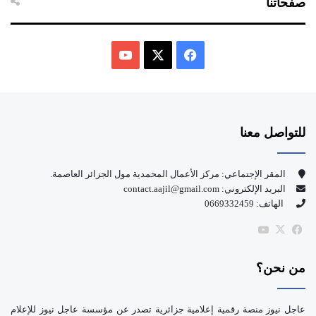
صفحاتنا
ف
ي
X
Y
س
o
للتواصل معنا
ب
u
و
T
المقر الإجتماعي: مركز الأعمال المحمدية مول الجزائر العاصمة.
البريد الإلكتروني: contact.aajil@gmail.com
ك
u
الهاتف: 0669332459
b
‫X
فيسبوك
‫YouTube
e
من نحن؟
عاجل نيوز منصة رقمية إعلامية جزائرية تصدر عن مؤسسة عاجل نيوز للإعلام