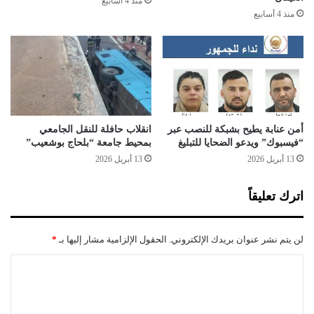
منذ 4 أسابيع
ت
ب
منذ 4 أسابيع
ا
"
ل
ا
ع
ل
ق
ح
ل
ر
ي
ا
ة
ق
ة
أمن عنابة يطيح بشبكة للنصب عبر
انقلاب حافلة للنقل الجامعي
“فيسبوك” ويدعو الضحايا للتبليغ
بمحيط جامعة “بلحاج بوشعيب”
"
ب
13 أبريل 2026
13 أبريل 2026
م
س
اترك تعليقاً
ت
غ
ا
لن يتم نشر عنوان بريدك الإلكتروني.
الحقول الإلزامية مشار إليها بـ
*
ن
م
ا
ل
ت