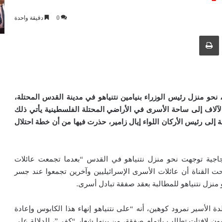
0
دقيقة واحدة
ك عبر البريد الإلكتروني
طباعة
نحو منزل رئيس الوزراء بنيامين نتنياهو في مدينة القدس المحتلة،
لآلاف إلى ساحة الأسرى في الأراضي المحتلة الفلسطينية يأتي ذلك
لى رئيس الأركان اللواء إيال زامير، حذرت فيها من أن خطة احتلال
 مسيرة احتجاجية توجهت نحو منزل نتنياهو في القدس “بعدما تجمعت عائلات
 القناة أن عائلات الأسرى الإسرائيليين وآخرين تجمعوا عند جسر
منزل نتنياهو للمطالبة بعقد صفقة تبادل أسرى.
 الأسير نمرود كوهين، أنه “على نتنياهو إنهاء هذا الكابوس وإعادة
ون لافتات تطالب بإتمام صفقة، من بينها شعار “كفى”، للدلالة على