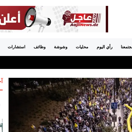
جتمعنا
رأي اليوم
محليات
وشوشة
وظائف
استشارات
آخ