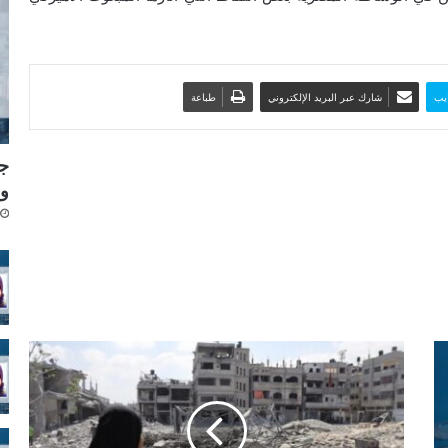
يب
شارك عبر البريد الإلكتروني
طباعة
جد
وي
و
ف
د
ق
ي