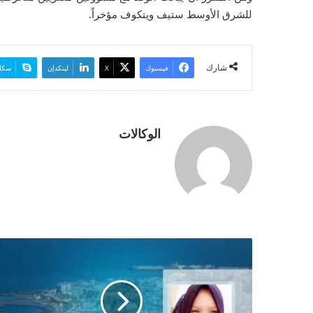
للشرق الأوسط ستيف ويتكوف مؤخراً.
شارك
فيسبوك
‫X
لينكدإن
سكا
الوكالات
ا
ل
ج
ز
ا