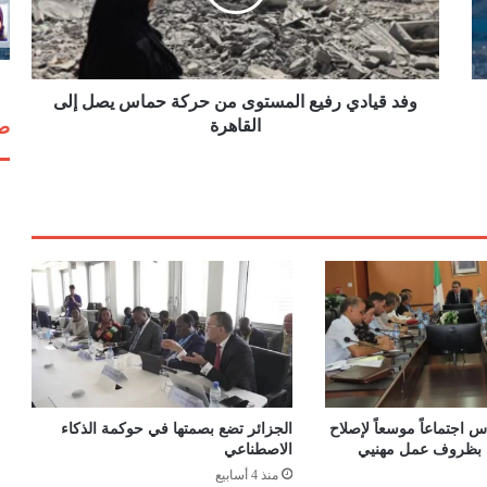
ا
د
ي
ر
ف
وفد قيادي رفيع المستوى من حركة حماس يصل إلى
ي
القاهرة
صف
ع
ا
ل
م
س
ت
و
ى
م
ن
ح
ر
ك
 اجتماعاً موسعاً لإصلاح
الجزائر تضع بصمتها في حوكمة الذكاء
ة
اء بظروف عمل مهنيي
الاصطناعي
ح
منذ 4 أسابيع