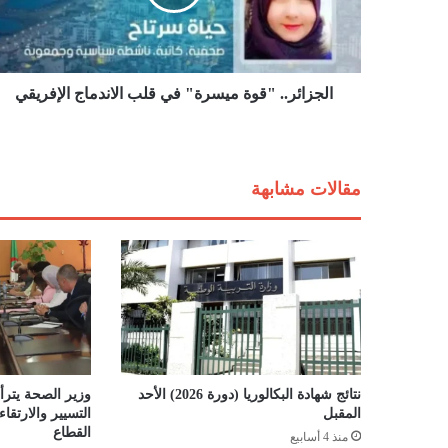
ئ
ر
.
.
"
الجزائر.. "قوة ميسرة" في قلب الاندماج الإفريقي
ق
و
ة
م
مقالات مشابهة
ي
س
ر
ة
"
ف
ي
ق
ل
ب
نتائج شهادة البكالوريا (دورة 2026) الأحد
وزير الصحة يترأس
ا
المقبل
التسيير والارتق
ل
القطاع
منذ 4 أسابيع