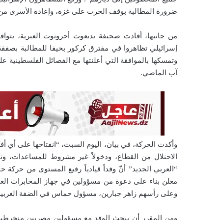
ضرورة المطالبة بوقف الحرب على غزة، وإعادة الأسرى من 
من جانبها، أفادت صحيفة يديعوت أحرونوت العبرية، بتو
إسرائيلي تظاهروا في مفترق كركور بحيفا للمطالبة بصفق
وتمسكها بالموافقة التي أعلنتها مع الفصائل الفلسطينية
آب الماضي.
وأكدت الحركة، في بيان، اليوم السبت، “انفتاحها على أي أفكار
الاحتلال من القطاع، ودخولاً غير مشروط للمساعدات، وت
“العربي الجديد” أنّ وفداً قيادياً رفيع المستوى من حرك
معلن بناء على دعوة من مسؤولين في جهاز المخابرات العا
وعلى رأسهم زاهر جبارين، مسؤول حماس في الضفة الغربية
ومن المقرر أن يبحث الوفد مع مسؤولين مصريين منخرطين 