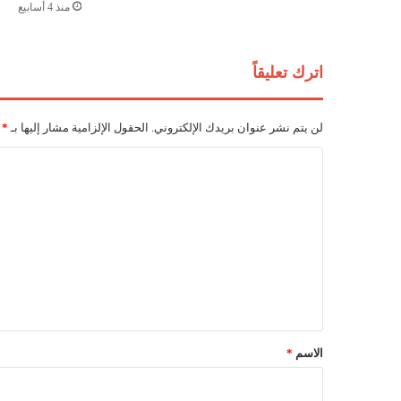
ا
منذ 4 أسابيع
ن
د
م
اترك تعليقاً
ا
ج
ا
لن يتم نشر عنوان بريدك الإلكتروني.
الحقول الإلزامية مشار إليها بـ
*
ل
إ
ا
ف
ل
ر
ي
ت
ق
ع
ي
ل
ي
ق
*
الاسم
*