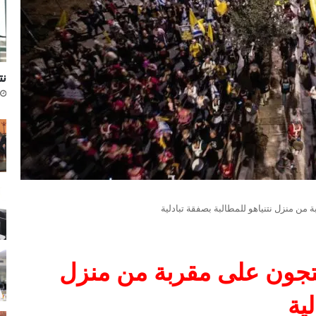
نتا
 من منزل نتنياهو للمطالبة بصفقة تبادلية
حتجون على مقربة من منزل
ية