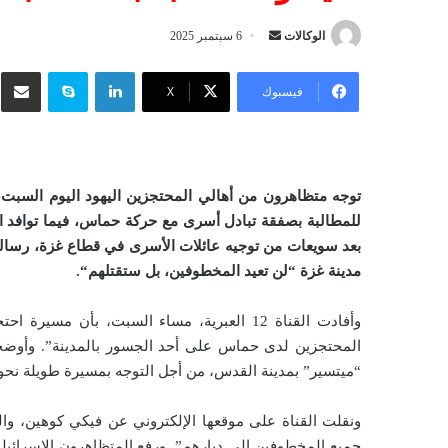
الوكالات
أ
6 سبتمبر 2025
ر
لينكدإن
سكايب
شار
س
فيسبوك
‫X
ل
ب
ر
ي
توجه متظاهرون من أهالي المحتجزين اليهود اليوم السبت، 
د
للمطالبة بصفقة تبادل أسرى مع حركة حماس، فيما توافد ا
ا
بعد سويعات من توجيه عائلات الأسرى في قطاع غزة، رسالة إ
إ
مدينة غزة “لن تعيد المخطوفين، بل ستقتلهم
“.
ل
ك
وأفادت القناة 12 العبرية، مساء السبت، بأن
ت
المحتجزين لدى حماس على أحد الجسور بالمدينة”. وأوضحت
ر
“ميتسير” بمدينة القدس، من أجل التوجه بمسيرة طويلة نحو 
و
ن
ونقلت القناة على موقعها الإلكتروني عن فيكي كوهين، والدة
ي
ا
جميع المخطوفين إلى ديارهم”. ورفع المتظاهرون الإسرائيلي