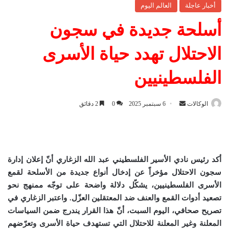
أخبار عاجلة
العالم اليوم
أسلحة جديدة في سجون
الاحتلال تهدد حياة الأسرى
الفلسطينيين
الوكالات
أ
6 سبتمبر 2025
0
2 دقائق
ر
س
ل
ب
أكد رئيس نادي الأسير الفلسطيني عبد الله الزغاري أنّ إعلان إدارة
ر
سجون الاحتلال مؤخراً عن إدخال أنواع جديدة من الأسلحة لقمع
ي
الأسرى الفلسطينيين، يشكّل دلالة واضحة على توجّه ممنهج نحو
د
تصعيد أدوات القمع والعنف ضد المعتقلين العزّل. واعتبر الزغاري في
ا
تصريح صحافي، اليوم السبت، أنّ هذا القرار يندرج ضمن السياسات
إ
المعلنة وغير المعلنة للاحتلال التي تستهدف حياة الأسرى وتعرّضهم
ل