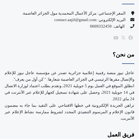
و
T
المقر الإجتماعي: مركز الأعمال المحمدية مول الجزائر العاصمة.
البريد الإلكتروني: contact.aajil@gmail.com
ك
u
الهاتف: 0669332459
b
‫X
فيسبوك
‫YouTube
e
من نحن؟
عاجل نيوز منصة رقمية إعلامية جزائرية تصدر عن مؤسسة عاجل نيوز للإعلام
والإتصال مقرها الرئيسي في الجزائر العاصمة شعارها: " كن أول من يعرف".
انطلق الموقع في العمل يوم 5 جويلية 2021، وتقدم بطلب اعتماد لوزارة الاتصال
في 14 جويلية 2021، وحصل على شهادة تسجيل كجهاز للإعلام عبر الأنترنت في
24 ماي 2022.
تراهن الجريدة الإلكترونية في خطها الافتتاحي على التقيد بما جاء به مضمون
قانون الإعلام و المرسوم التنفيذي المحدد لشروط ممارسة نشاط الإعلام عبر
الأنترنت.
فريق العمل