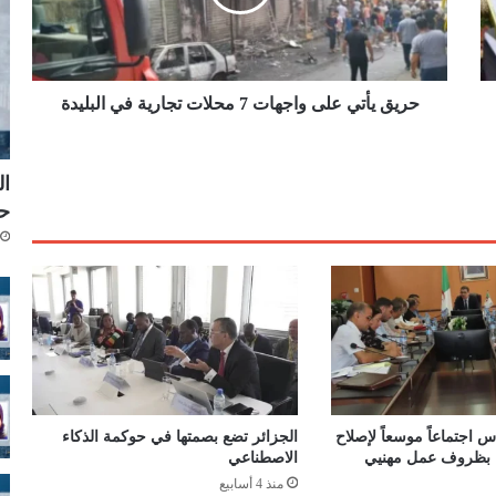
أ
ت
ي
ع
ل
حريق يأتي على واجهات 7 محلات تجارية في البليدة
ى
و
ا
ال
ج
حق
ه
ا
ت
7
م
ح
ل
ا
ت
ت
 اجتماعاً موسعاً لإصلاح
الجزائر تضع بصمتها في حوكمة الذكاء
ج
اء بظروف عمل مهنيي
الاصطناعي
ا
منذ 4 أسابيع