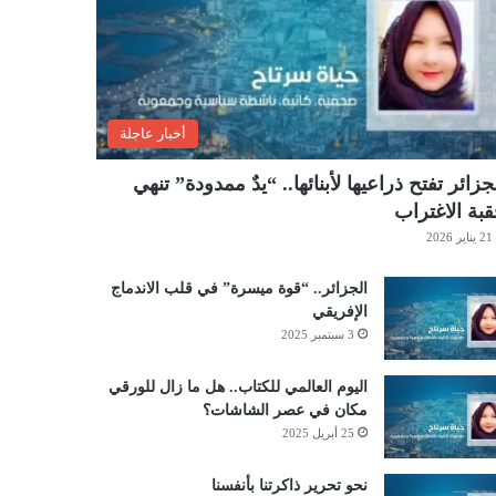
أخبار عاجلة
جزائر تفتح ذراعيها لأبنائها.. “يدٌ ممدودة” تنهي
بة الاغتراب
21 يناير 2026
الجزائر.. “قوة ميسرة” في قلب الاندماج
الإفريقي
3 سبتمبر 2025
اليوم العالمي للكتاب.. هل ما زال للورقي
مكان في عصر الشاشات؟
25 أبريل 2025
نحو تحرير ذاكرتنا بأنفسنا