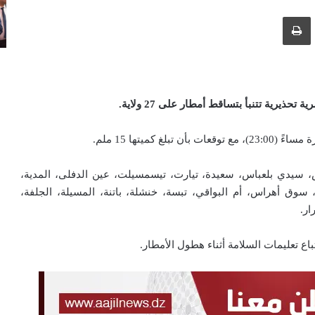
ك عبر البريد الإلكتروني
طباعة
ذيرية تتنبأ بتساقط أمطار على 27 ولاية
.
كميتها 15 ملم.
لبيض، سيدي بلعباس، سعيدة، تيارت، تيسمسيلت، عين الدفلى، المدية،
، سوق أهراس، أم البواقي، تبسة، خنشلة، باتنة، المسيلة، الجلفة،
ار.
اع تعليمات السلامة أثناء هطول الأمطار.