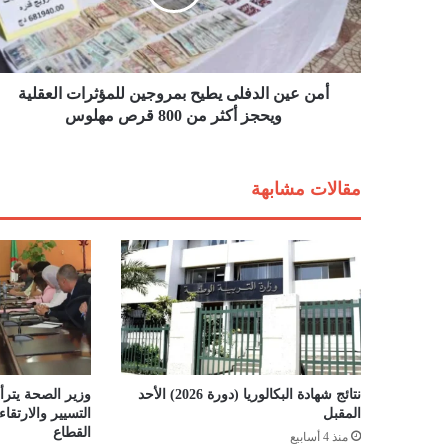
ن
ا
ل
د
ف
أمن عين الدفلى يطيح بمروجين للمؤثرات العقلية
ل
ويحجز أكثر من 800 قرص مهلوس
ى
ي
ط
مقالات مشابهة
ي
ح
ب
م
ر
و
ج
ي
ن
ل
نتائج شهادة البكالوريا (دورة 2026) الأحد
وزير الصحة يترأس
ل
المقبل
التسيير والارتق
م
القطاع
منذ 4 أسابيع