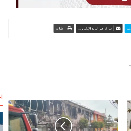
يب
شارك عبر البريد الإلكتروني
طباعة
اخ
ح
ر
ي
ق
ي