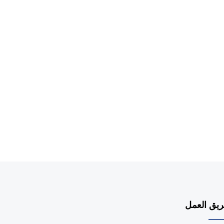
e
يق العمل