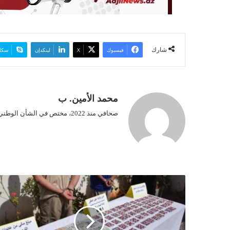
شارك
فيسبوك
‫X
لينكدإن
سكا
محمد الأمين. ب
صحافي منذ 2022، مختص في الشأن الوطني.
أ
م
ن
ع
ي