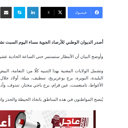
ر
لينكدإن
سكايب
شار
س
فيسبوك
‫X
ل
ب
ر
ي
أصدر الديوان الوطني للأرصاد الجوية مساء اليوم السبت نشرية تح
د
ا
وأوضح البيان أن الأمطار ستستمر حتى الساعة الحادية عشرة مساءً (23:00)، مع توقعات بأن تبلغ 
إ
ل
وتشمل الولايات المعنية بهذا التنبيه كلًا من: النعامة، ا
ك
البليدة، البويرة، برج بوعريريج، سطيف، ميلة، أولاد جلال
ت
الأغواط، تامنغست، عين قزام، برج باجي مختار، تندوف، وأدر
ر
و
يُنصح المواطنون في هذه المناطق باتخاذ الحيطة والحذر واتب
ن
ي
ا