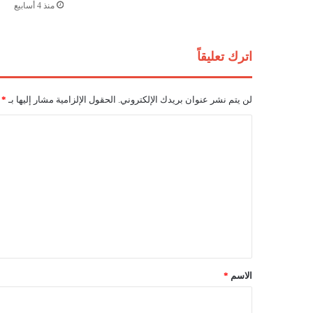
ؤ
منذ 4 أسابيع
ث
ر
ا
اترك تعليقاً
ت
ا
ل
لن يتم نشر عنوان بريدك الإلكتروني.
الحقول الإلزامية مشار إليها بـ
*
ع
ق
ا
ل
ل
ي
ة
ت
و
ع
ي
ح
ل
ج
ي
ز
أ
ق
ك
*
الاسم
*
ث
ر
م