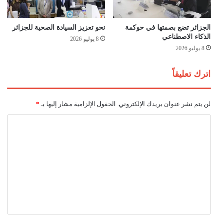
ت
"
خ
أ
ب
و
الجزائر تضع بصمتها في حوكمة
نحو تعزيز السيادة الصحية للجزائر
ا
الذكاء الاصطناعي
ر
8 يوليو 2026
ل
و
8 يوليو 2026
س
ب
ع
ا
اترك تعليقاً
و
ل
د
ي
ي
غ
لن يتم نشر عنوان بريدك الإلكتروني.
الحقول الإلزامية مشار إليها بـ
*
ة
"
!
ه
ا
ذ
ل
ا
ا
ت
ل
ع
أ
ل
ر
ب
ي
ع
ق
ا