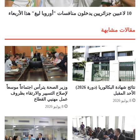
ش
ج
ع
ز
10 لاعبين جزائريين يدخلون منافسات "أوروبا ليغ" هذا الأربعاء
ل
ا
ى
ئ
مقالات مشابهة
و
ر
د
ي
ي
ي
ة
ن
"
ي
ا
د
ل
خ
خ
ل
ض
و
نتائج شهادة البكالوريا (دورة 2026)
وزير الصحة يترأس اجتماعاً موسعاً
ر
ن
الأحد المقبل
لإصلاح التسيير والارتقاء بظروف
"
م
عمل مهنيي القطاع
8 يوليو 2026
أ
ن
8 يوليو 2026
م
ا
ا
ف
م
س
م
ا
ن
ت