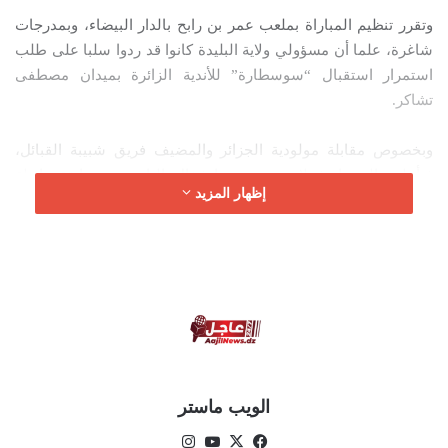
ك
وتقرر تنظيم المباراة بملعب عمر بن رابح بالدار البيضاء، وبمدرجات
ت
شاغرة، علما أن مسؤولي ولاية البليدة كانوا قد ردوا سلبا على طلب
ر
استمرار استقبال “سوسطارة” للأندية الزائرة بميدان مصطفى
و
تشاكر.
ن
ي
ا
وبخصوص مقابلة مولودية الجزائر والمضيف فريق شبيبة القبائل،
فتأجلت إلى تاريخ لاحق، بسبب انشغال الناديين بمسابقة رابطة
إظهار المزيد
أبطال إفريقيا.
الويب ماستر
في
‫X
‫Yo
انس