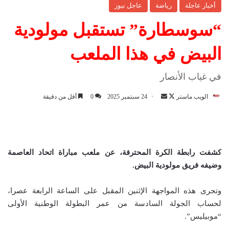
أخبار عاجلة
رياضة
عاجل نيوز
“سوسطارة” تستقبل مولودية
البيض في هذا الملعب
في غياب الأنصار
الويب ماستر
ت
أ
24 سبتمبر 2025
0
أقل من دقيقة
ا
ر
ب
س
ع
ل
ع
ب
كشفت رابطة الكرة المحترفة، عن ملعب مباراة اتحاد العاصمة
ل
ر
وضيفه فريق مولودية البيض.
ى
ي
X
د
وتجرى هذه المواجهة الإثنين المقبل على الساعة الرابعة عصرا،
ا
لحساب الجولة السادسة من عمر البطولة الوطنية الأولى
إ
“موبيليس”.
ل