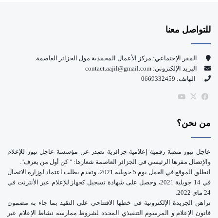
س
o
للتواصل معنا
ب
u
و
T
المقر الإجتماعي: مركز الأعمال المحمدية مول الجزائر العاصمة.
البريد الإلكتروني: contact.aajil@gmail.com
ك
u
الهاتف: 0669332459
b
‫X
فيسبوك
‫YouTube
e
من نحن؟
عاجل نيوز منصة رقمية إعلامية جزائرية تصدر عن مؤسسة عاجل نيوز للإعلام
والإتصال مقرها الرئيسي في الجزائر العاصمة شعارها: " كن أول من يعرف".
انطلق الموقع في العمل يوم 5 جويلية 2021، وتقدم بطلب اعتماد لوزارة الاتصال
في 14 جويلية 2021، وحصل على شهادة تسجيل كجهاز للإعلام عبر الأنترنت في
24 ماي 2022.
تراهن الجريدة الإلكترونية في خطها الافتتاحي على التقيد بما جاء به مضمون
قانون الإعلام و المرسوم التنفيذي المحدد لشروط ممارسة نشاط الإعلام عبر