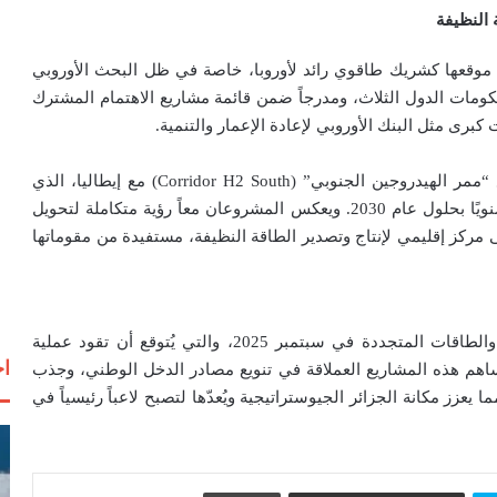
 النظيفة
 موقعها كشريك طاقوي رائد لأوروبا، خاصة في ظل البحث الأوروبي
كومات الدول الثلاث، ومدرجاً ضمن قائمة مشاريع الاهتمام المشترك
برى مثل البنك الأوروبي لإعادة الإعمار والتنمية.
بالتوازي مع “ميدلينك”، تسرع الجزائر الخطى في مشروع “ممر الهيدروجين الجنوبي” (Corridor H2 South) مع إيطاليا، الذي
يهدف إلى تصدير 1.2 مليون طن من الهيدروجين الأخضر سنويًا بحلول عام 2030. ويعكس المشروعان معاً رؤية متكاملة لتحويل
مركز إقليمي لإنتاج وتصدير الطاقة النظيفة، مستفيدة من مقوماتها
يأتي هذا التحرك الطموح متزامناً مع إنشاء وزارة للطاقة والطاقات المتجددة في سبتمبر 2025، والتي يُتوقع أن تقود عملية
اخ
اهم هذه المشاريع العملاقة في تنويع مصادر الدخل الوطني، وجذب
ا يعزز مكانة الجزائر الجيوستراتيجية ويُعدّها لتصبح لاعباً رئيسياً في