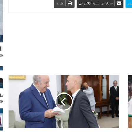
يب
شارك عبر البريد الإلكتروني
طباعة
ال
ك
ا
ر
دار
د
ي
ن
ا
ل
ا