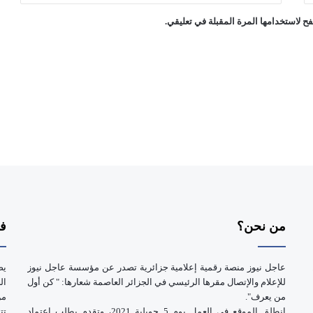
م
ح لاستخدامها المرة المقبلة في تعليقي.
ل
ه
ا
م
س
ؤ
و
ل
ي
ة
ت
ع
ث
ر
من نحن؟
فر
ا
ل
ع
عاجل نيوز منصة رقمية إعلامية جزائرية تصدر عن مؤسسة عاجل نيوز
يض
ل
للإعلام والإتصال مقرها الرئيسي في الجزائر العاصمة شعارها: " كن أول
ال
ا
من يعرف".
ق
انطلق الموقع في العمل يوم 5 جويلية 2021، وتقدم بطلب اعتماد
تت