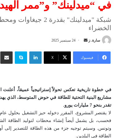
في “ميدلينك” و”ممر الهيد
الخضراء
سارة. ز
أ
24 سبتمبر 2025
ر
لينكدإن
سكايب
شار
س
فيسبوك
‫X
ل
ب
ر
ي
في خطوة تاريخية تعكس تحولاً إستراتيجياً عميقاً، أعلنت
د
مشاريع البنية التحتية للطاقة في حوض المتوسط، الذي يهدف
ا
تقدر بنحو 7 مليارات يورو.
إ
ل
ك
وتونس. وسيتم توجيه جزء من هذه الطاقة للتصدير إلى أورو
ت
الطاقة في البلدين.
ر