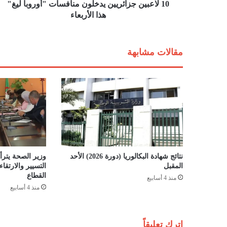
ز
10 لاعبين جزائريين يدخلون منافسات "أوروبا ليغ"
ا
هذا الأربعاء
ئ
ر
ي
مقالات مشابهة
ي
ن
ي
د
خ
ل
و
ن
م
ن
نتائج شهادة البكالوريا (دورة 2026) الأحد
وزير الصحة يترأس
ا
المقبل
التسيير والارتق
ف
القطاع
منذ 4 أسابيع
س
منذ 4 أسابيع
ا
ت
"
اترك تعليقاً
أ