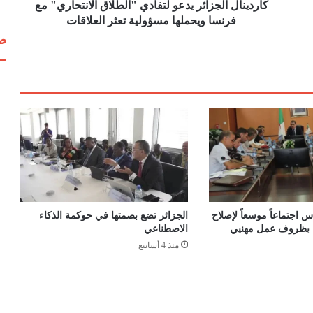
ل
كاردينال الجزائر يدعو لتفادي "الطلاق الانتحاري" مع
ج
فرنسا ويحملها مسؤولية تعثر العلاقات
ز
صف
ا
ئ
ر
ي
د
ع
و
ل
ت
ف
ا
د
 اجتماعاً موسعاً لإصلاح
الجزائر تضع بصمتها في حوكمة الذكاء
ي
اء بظروف عمل مهنيي
الاصطناعي
"
منذ 4 أسابيع
ا
ل
ط
ل
ا