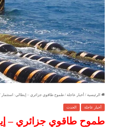
الرئيسية
/
أخبار عاجلة
/
طموح طاقوي جزائري – إيطالي: استثمار 7 مليارات يورو في “ميدلينك” و”ممر الهيدروجين”
أخبار عاجلة
الحدث