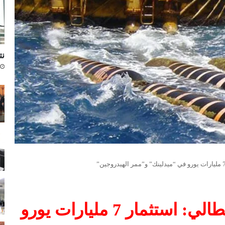
نتا
طموح طاقوي جزائري – إيطالي: استثمار 7 مليارات يورو