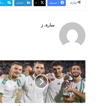
شارك
فيسبوك
‫X
لينكدإن
سكا
سارة. ز
1
0
ل
ا
ع
ب
ي
ن
ج