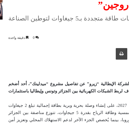
روجين”
شبكة "ميدلينك" بقدرة 2 جيغاوات ومحطات طاقة متجددة بـ5 جيغاوات لتوطين الصناعة
0
دقيقة واحدة
ك عبر البريد الإلكتروني
طباعة
 الشركة الإيطالية “زيرو” عن تفاصيل مشروع “ميدلينك”، أحد أضخم
 لربط الشبكات الكهربائية بين الجزائر وتونس وإيطاليا باستثمارات
لا يقتصر المشروع، المقرر دخوله حيز التشغيل بحلول عام 2027، على إنشاء وصلة بحرية وبرية بطاقة إجمالية تبلغ 2 جيغاوات
فحسب، بل يشمل أيضاً إنشاء محطات لتوليد الطاقة الشمسية وطاقة الرياح بقدرة 5 جيجاوات، تتوزع مناصفة بين الجزائر
با، بينما يُخصص الجزء الآخر لدعم الاستهلاك المحلي وتعزيز أمن