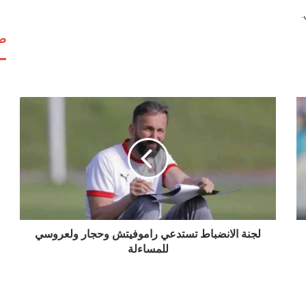
صف
ل
ج
ن
ة
ا
ل
ا
ن
ض
ب
لجنة الانضباط تستدعي راموفيتش وحجار ولعروسي
ا
للمساءلة
ط
ت
س
ت