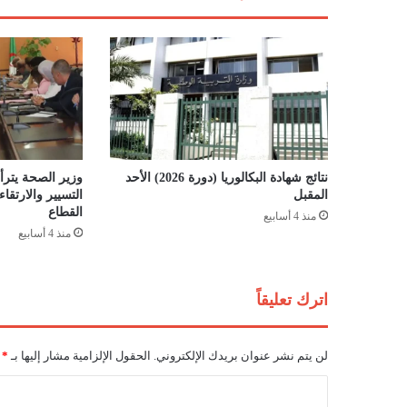
ا
ل
خ
ض
ر
"
ل
م
ل
نتائج شهادة البكالوريا (دورة 2026) الأحد
وزير الصحة يترأس
ء
المقبل
التسيير والارتق
م
القطاع
منذ 4 أسابيع
ل
منذ 4 أسابيع
ع
ب
و
اترك تعليقاً
ه
ر
ا
لن يتم نشر عنوان بريدك الإلكتروني.
الحقول الإلزامية مشار إليها بـ
*
ن
ل
ا
ح