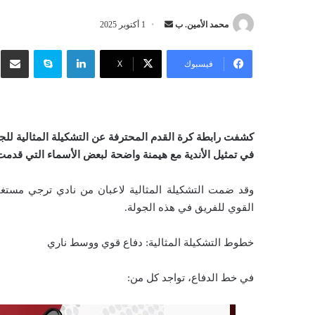
محمد الأمين. ب
أ
1 أكتوبر 2025
ر
لينكدإن
سكايب
شار
س
فيسبوك
‫X
ل
ب
ر
ي
كشفت رابطة كرة القدم المحترفة عن التشكيلة المثالية للج
د
في تمثيل الأندية مع هيمنة واضحة لبعض الأسماء التي قدمت
ا
إ
وقد ضمت التشكيلة المثالية لاعبان من نادي ترجي مستغا
ل
القوي للفريق في هذه الجولة.
ك
ت
خطوط التشكيلة المثالية: دفاع قوي ووسط ناري
ر
و
في خط الدفاع، تواجد كل من:
ن
ي
ا