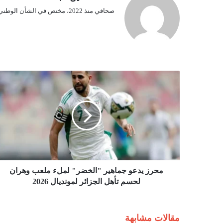
صحافي منذ 2022، مختص في الشأن الوطني.
م
ح
ر
ز
ي
د
ع
و
ج
م
محرز يدعو جماهير "الخضر" لملء ملعب وهران
ا
لحسم تأهل الجزائر لمونديال 2026
ه
ي
ر
مقالات مشابهة
"