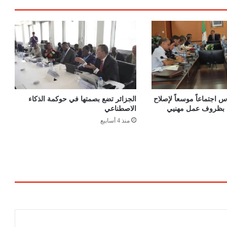
د
ع
ي
ر
ا
م
و
ف
ي
 اجتماعاً موسعاً لإصلاح
الجزائر تضع بصمتها في حوكمة الذكاء
ت
اء بظروف عمل مهنيي
الاصطناعي
ش
منذ 4 أسابيع
و
ح
ج
ا
ر
و
ل
ع
ر
و