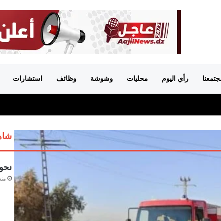
جتمعنا
رأي اليوم
محليات
وشوشة
وظائف
استشارات
شاهد
نحو 
منذ 4 أس