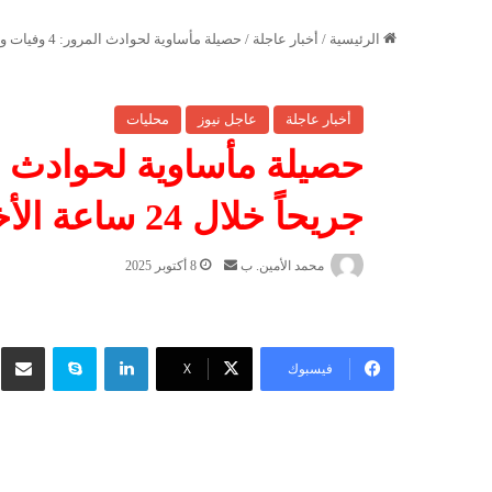
الرئيسية
/
أخبار عاجلة
/
حصيلة مأساوية لحوادث المرور: 4 وفيات و 182 جريحاً خلال 24 ساعة الأخيرة
أخبار عاجلة
عاجل نيوز
محليات
جريحاً خلال 24 ساعة الأخيرة
أ
محمد الأمين. ب
8 أكتوبر 2025
ر
س
ل
لينكدإن
سكايب
شار
ب
فيسبوك
‫X
ر
ي
د
ا
إ