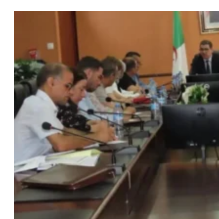
س
ا
س
ي
"