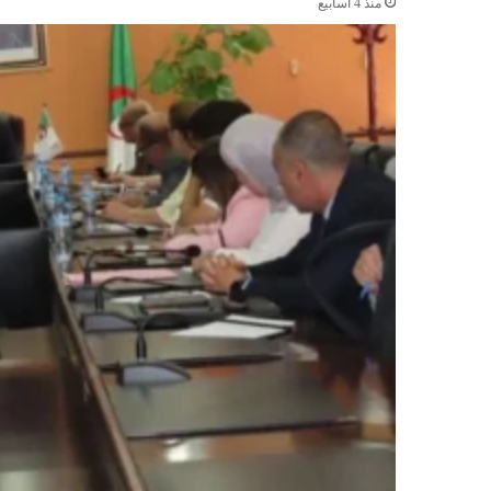
منذ 4 أسابيع
ف
ي
ق
م
ة
"
ل
ج
ن
ة
ا
ل
ب
ن
د
ق
ي
ة
"