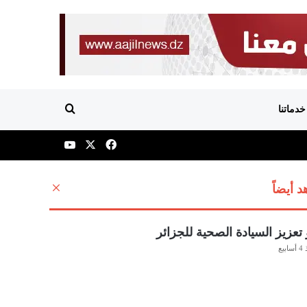
إبحث عن
خدماتنا
‫X
فيسبوك
‫YouTube
 أيضاً
إ
غ
ل
ا
تعزيز السيادة الصحية للجزائر
ق
ابيع