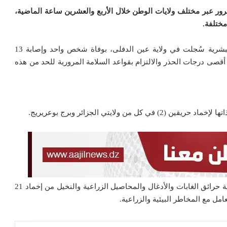
ور عبر مختلف ولايات الوطن خلال الأربع والعشرين ساعة الماضية،
.
أوضحت الحصيلة الصادرة يوم الأربعاء أن أثقل الخسائر البشرية سُجلت في ولاية عين الدفلى، بوفاة شخص واحد وإصابة 13
قصى درجات الحذر والالتزام بقواعد السلامة المرورية للحد من هذه
ولايتي الجزائر وبرج بوعريريج.
وفي إطار جهود مكافحة الحرائق الكبرى، تمكن جهاز مكافحة حرائق الغابات والأدغال والمحاصيل الزراعية والنخيل من إخماد 21
امل مع المخاطر البيئية والزراعية.