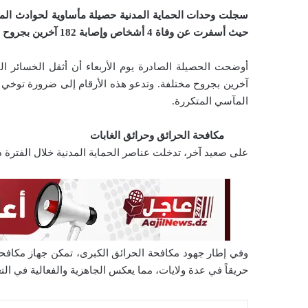
ل
سجلت وحدات الحماية المدنية حصيلة مأساوية لحوادث المر
ك
ت
حيث أسفرت عن وفاة 4 أشخاص وإصابة 182 آخرين بجروح مختلفة
ر
و
ن
آخرين بجروح مختلفة. وتدعو هذه الأرقام إلى ضرورة توخي أ
ي
المآسي المتكررة.
ا
مكافحة الحرائق وحرائق الغابات
على صعيد آخر، تدخلت عناصر الحماية المدنية خلال الفترة ذاتها لإخماد حريقين (2) في كل من 
حريقاً في عدة ولايات، مما يعكس الجاهزية والفعالية في التع