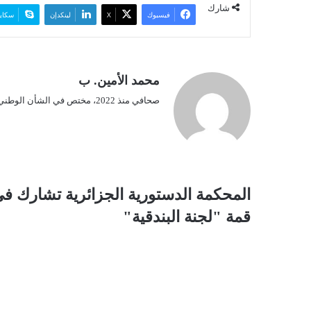
شارك
فيسبوك
‫X
لينكدإن
سكاي
محمد الأمين. ب
صحافي منذ 2022، مختص في الشأن الوطني.
ا
المحكمة الدستورية الجزائرية تشارك ف
ل
قمة "لجنة البندقية"
م
ح
ك
م
ة
ا
ل