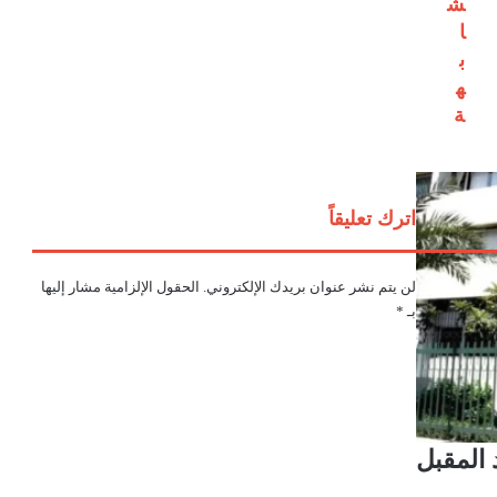
ش
ا
ا
ل
ب
م
ه
ر
أ
ة
ة
ك
ـ
"
اترك تعليقاً
ش
ر
ي
لن يتم نشر عنوان بريدك الإلكتروني.
الحقول الإلزامية مشار إليها
ك
بـ
*
ا
ق
ت
ص
ا
د
ي
أ