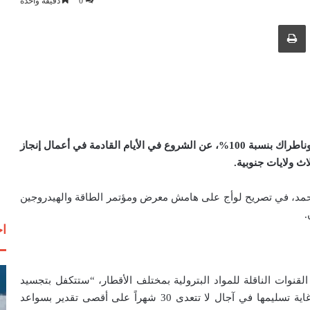
0
دقيقة واحدة
ك عبر البريد الإلكتروني
طباعة
أعلنت المؤسسة الوطنية للقنوات، وهي فرع تابع لمجمع سوناطراك بنسبة 100%، عن الشروع في الأيام القادمة في أعمال إنجاز
اث ولايات جنوبية.
محمد، في تصريح لوأج على هامش معرض ومؤتمر الطاقة والهيدروجين
اخ
نوات الناقلة للمواد البترولية بمختلف الأقطار، “ستتكفل بتجسيد
المشروعين انطلاقاً من الدراسات الهندسية والتجهيز إلى غاية تسليمها في آجال لا تتعدى 30 شهراً على أقصى تقدير بسواعد