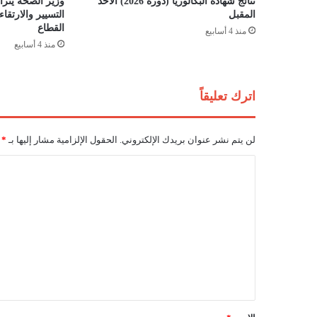
نتائج شهادة البكالوريا (دورة 2026) الأحد
وزير الصحة يترأس
ل
المقبل
التسيير والارتق
م
القطاع
منذ 4 أسابيع
ؤ
منذ 4 أسابيع
ه
ل
ا
اترك تعليقاً
ت
ا
ل
لن يتم نشر عنوان بريدك الإلكتروني.
الحقول الإلزامية مشار إليها بـ
*
ط
ا
ا
ق
ل
و
ي
ت
ة
ع
ل
ي
ق
*