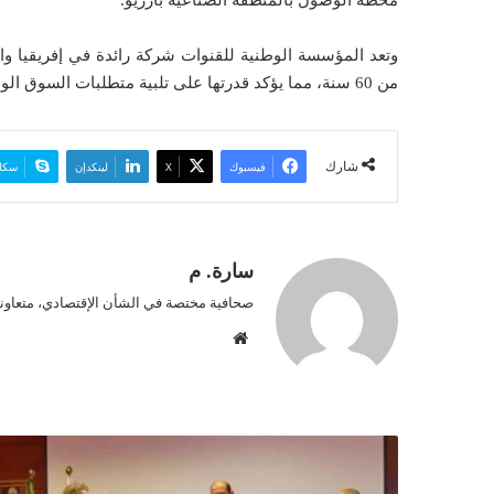
محطة الوصول بالمنطقة الصناعية بأرزيو.
وتعد المؤسسة الوطنية للقنوات شركة رائدة في إفريقيا والعا
من 60 سنة، مما يؤكد قدرتها على تلبية متطلبات السوق الوطنية الطاقوية بكفاءة عالية.
شارك
فيسبوك
‫X
لينكدإن
سكا
سارة. م
صحافية مختصة في الشأن الإقتصادي، متعاونة 
موق
ع
الوي
ب
ت
ع
ا