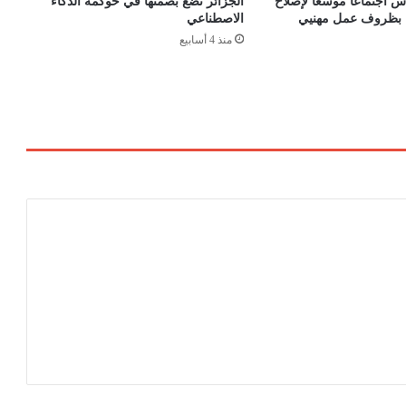
 اجتماعاً موسعاً لإصلاح
الجزائر تضع بصمتها في حوكمة الذكاء
0
اء بظروف عمل مهنيي
الاصطناعي
2
منذ 4 أسابيع
5
و
آ
ف
ا
ق
2
0
2
6
أ
م
ا
م
ن
و
ا
ب
ا