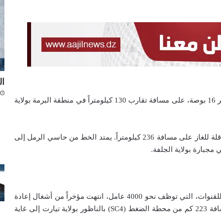
ال
مشروع (ROD1): يتضمن وضع قنوات ناقلة للبترول ذات قطر 16 بوصة، على مسافة تقارب 130 كيلومتراً في منطقة البرمة بولاية
مشروع (EGG1): يهدف إلى توسيع خط ثانٍ من القنوات الناقلة للغاز على مسافة 236 كيلومتراً. يمتد الخط من حاسي الرمل إلى
في سياق متصل، ذكّر مدير التموين بأن المؤسسة الوطنية للقنوات، التي توظف نحو 4000 عامل، انتهت مؤخراً من أشغال إعادة
تأهيل خط الغاز (GZ2) ذات قطر 40 بوصة، الممتد على مسافة 223 كم من محطة الضغط (SC4) بالناظور بولاية تيارت إلى غاية