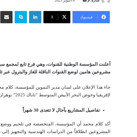
سارة. م
أ
8 أكتوبر 2025
ر
لينكدإن
سكايب
شار
س
فيسبوك
‫X
ل
ب
ر
ي
د
ا
إ
مشروعين هامين لوضع القنوات الناقلة للغاز والبترول عبر ثل
ل
ك
جاء هذا الإعلان على لسان مدير التموين للمؤسسة، كلام 
ت
لإفريقيا وحوض البحر الأبيض المتوسط “ناباك 2025” بوهران.
ر
و
تفاصيل المشاريع بآجال لا تتعدى 30 شهراً
ن
ي
أكد كلام محمد أن المؤسسة، المتخصصة في تلحيم ووضع الق
ا