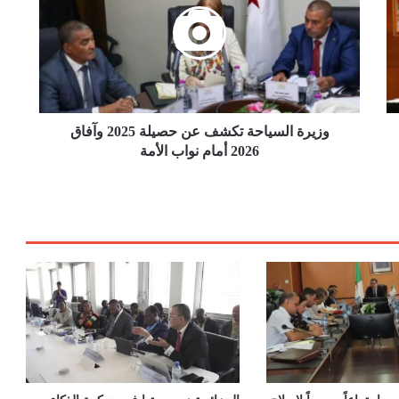
ر
ة
ا
ل
س
ي
ا
وزيرة السياحة تكشف عن حصيلة 2025 وآفاق
ح
2026 أمام نواب الأمة
ة
ت
ك
ش
ف
ع
ن
ح
ص
ي
ل
ة
2