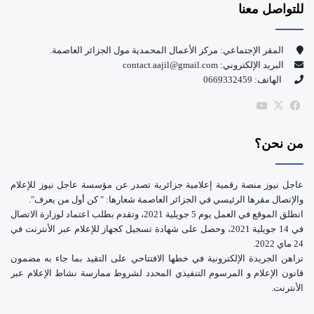
للتواصل معنا
ب
u
و
T
المقر الإجتماعي: مركز الأعمال المحمدية مول الجزائر العاصمة.
البريد الإلكتروني: contact.aajil@gmail.com
ك
u
الهاتف: 0669332459
b
‫X
فيسبوك
‫YouTube
e
من نحن؟
عاجل نيوز منصة رقمية إعلامية جزائرية تصدر عن مؤسسة عاجل نيوز للإعلام
والإتصال مقرها الرئيسي في الجزائر العاصمة شعارها: " كن أول من يعرف".
انطلق الموقع في العمل يوم 5 جويلية 2021، وتقدم بطلب اعتماد لوزارة الاتصال
في 14 جويلية 2021، وحصل على شهادة تسجيل كجهاز للإعلام عبر الأنترنت في
24 ماي 2022.
تراهن الجريدة الإلكترونية في خطها الافتتاحي على التقيد بما جاء به مضمون
قانون الإعلام و المرسوم التنفيذي المحدد لشروط ممارسة نشاط الإعلام عبر
الأنترنت.