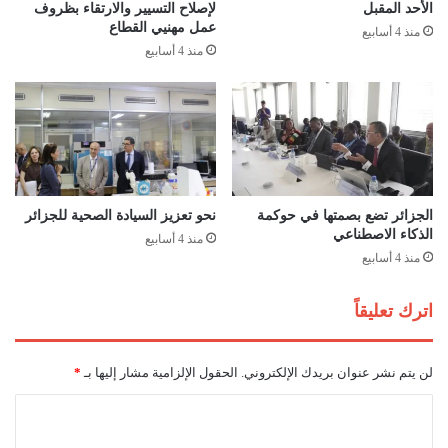
ح
أ
الأحد المقبل
لإصلاح التسيير والارتقاء بظروف
ي
ح
عمل مهنيي القطاع
منذ 4 أسابيع
و
ي
منذ 4 أسابيع
ي
ا
ة
ء
و
ك
ي
ـ
ش
"
د
أ
د
د
ع
ا
الجزائر تضع بصمتها في حوكمة
نحو تعزيز السيادة الصحية للجزائر
ل
ة
الذكاء الاصطناعي
منذ 4 أسابيع
ى
ف
منذ 4 أسابيع
ع
ع
ص
ا
اترك تعليقاً
ر
ل
ن
ة
ة
"
لن يتم نشر عنوان بريدك الإلكتروني.
الحقول الإلزامية مشار إليها بـ
*
ا
ل
ل
ت
ا
س
ر
ل
ك
س