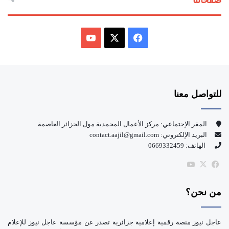
ف
ي
X
Y
س
o
للتواصل معنا
ب
u
و
T
المقر الإجتماعي: مركز الأعمال المحمدية مول الجزائر العاصمة.
البريد الإلكتروني: contact.aajil@gmail.com
ك
u
الهاتف: 0669332459
b
‫X
فيسبوك
‫YouTube
e
من نحن؟
عاجل نيوز منصة رقمية إعلامية جزائرية تصدر عن مؤسسة عاجل نيوز للإعلام