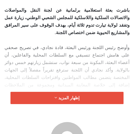
ي
باشرت بعثة استعلامية برلمانية عن لجنة النقل والمواصلات
د
والاتصالات السلكية واللاسلكية للمجلس الشعبي الوطني، زيارة عمل
ا
وتفقد لولاية تيارت تدوم ثلاثة أيام، بهدف الوقوف على سير المرافق
إ
والمشاريع الحيوية ضمن اختصاص اللجنة
.
ل
ك
وأوضح رئيس اللجنة ورئيس البعثة، قادة نجادي، في تصريح صحفي
ت
على هامش اجتماع تنسيقي مع السلطات المحلية والفاعلين، أن
ر
أعضاء البعثة، المكونة من سبعة نواب، ستشمل زيارتهم خمس دوائر
و
بالولاية. وأكد نجادي أن اللجنة سترفع تقريراً مفصلاً إلى الجهات
ن
المختصة يتضمن مطالب المواطنين واقتراحات السلطات المحلية،
ي
ا
إضافة إلى خلاصة المعاينة الميدانية ومجموعة من الملاحظات
والتوصيات لإيجاد حلول للانشغالات المطروحة.
إظهار المزيد
التركيز على السكك الحديدية والاتصالات
وخلال الاجتماع التنسيقي الذي عُقد بمقر المجلس الشعبي الولائي،
استمع أعضاء اللجنة، رفقة أعضاء غرفتي البرلمان عن ولاية تيارت،