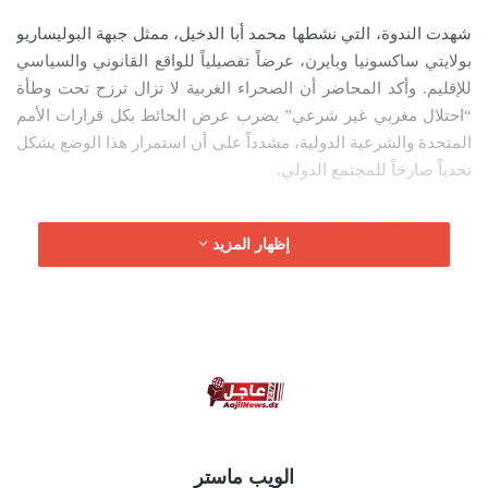
ل
شهدت الندوة، التي نشطها محمد أبا الدخيل، ممثل جبهة البوليساريو
ك
بولايتي ساكسونيا وبايرن، عرضاً تفصيلياً للواقع القانوني والسياسي
ت
للإقليم. وأكد المحاضر أن الصحراء الغربية لا تزال ترزح تحت وطأة
ر
“احتلال مغربي غير شرعي” يضرب عرض الحائط بكل قرارات الأمم
و
المتحدة والشرعية الدولية، مشدداً على أن استمرار هذا الوضع يشكل
ن
تحدياً صارخاً للمجتمع الدولي.
ي
ا
نهب الثروات وتواطؤ الشركات
إظهار المزيد
ولم يغفل أبا الدخيل الجانب الاقتصادي للنزاع، حيث قدم شرحاً وافياً
حول ما وصفه بـ “السياسات الاستغلالية” التي تنتهجها سلطات
الاحتلال. وأشار إلى أن نهب الثروات الطبيعية الصحراوية يتم بتواطؤ
مع شركات دولية، وأوروبية بشكل خاص، وهو ما يعد مخالفة صريحة
لقرار محكمة العدل الأوروبية. وأوضح أن هذا الدعم الاقتصادي يساهم
بشكل مباشر في إطالة معاناة الشعب الصحراوي وعرقلة مسار تقرير
مصيره.
الويب ماستر