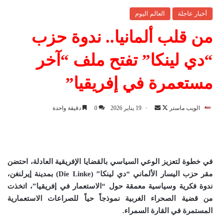
أخبار عاجلة
العالم اليوم
من قلب ألمانيا.. ندوة حزب
“دي لينكا” تفتح ملف “آخر
مستعمرة في إفريقيا”
الويب ماستر
ت
أ
19 يناير 2026
0
دقيقة واحدة
ا
ر
ب
س
ع
ل
ع
ب
في خطوة لتعزيز الوعي السياسي بالقضايا الإفريقية العادلة، احتضن
ل
ر
مقر حزب اليسار الألماني “دي لينكا
” (Die Linke)
بمدينة إيرلنغن،
ى
ي
ندوة فكرية وسياسية معمقة حول “الاستعمار في إفريقيا”، اتخذت
X
د
من قضية الصحراء الغربية نموذجاً حياً للصراعات الاستعمارية
ا
المستمرة في القارة السمراء
.
إ