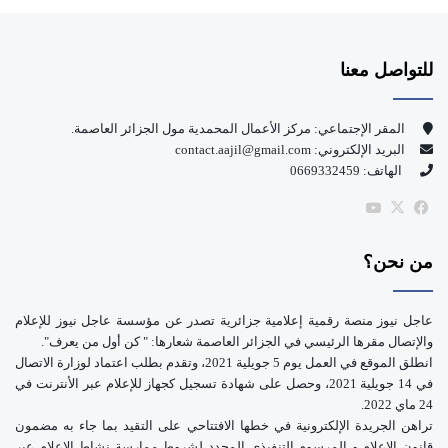
س
o
للتواصل معنا
ب
u
و
T
المقر الإجتماعي: مركز الأعمال المحمدية مول الجزائر العاصمة.
البريد الإلكتروني: contact.aajil@gmail.com
ك
u
الهاتف: 0669332459
b
‫X
فيسبوك
‫YouTube
e
من نحن؟
عاجل نيوز منصة رقمية إعلامية جزائرية تصدر عن مؤسسة عاجل نيوز للإعلام
والإتصال مقرها الرئيسي في الجزائر العاصمة شعارها: " كن أول من يعرف".
انطلق الموقع في العمل يوم 5 جويلية 2021، وتقدم بطلب اعتماد لوزارة الاتصال
في 14 جويلية 2021، وحصل على شهادة تسجيل كجهاز للإعلام عبر الأنترنت في
24 ماي 2022.
تراهن الجريدة الإلكترونية في خطها الافتتاحي على التقيد بما جاء به مضمون
قانون الإعلام و المرسوم التنفيذي المحدد لشروط ممارسة نشاط الإعلام عبر