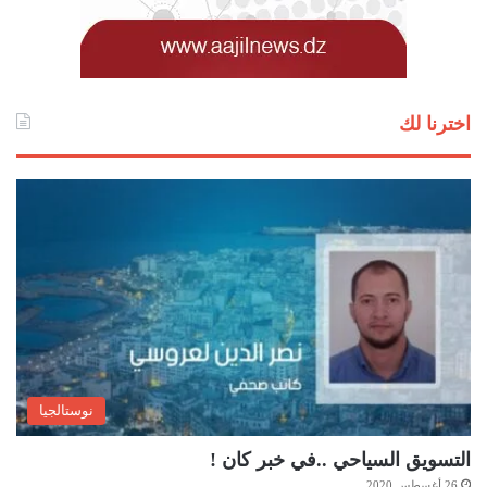
اخترنا لك
نوستالجيا
التسويق السياحي ..في خبر كان !
26 أغسطس 2020