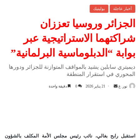
أخبار عاجلة
بوليتيك
الجزائر وروسيا تعززان
شراكتهما الاستراتيجية عبر
بوابة “الدبلوماسية البرلمانية”
ديميتري سابلين يشيد بالمواقف المتوازنة للجزائر ودورها
المحوري في استقرار المنطقة
نور. غ
أ
21 يناير 2026
0
دقيقة واحدة
ر
س
ل
ب
ر
ي
استقبل رابح بغالي، نائب رئيس مجلس الأمة المكلف بالشؤون
د