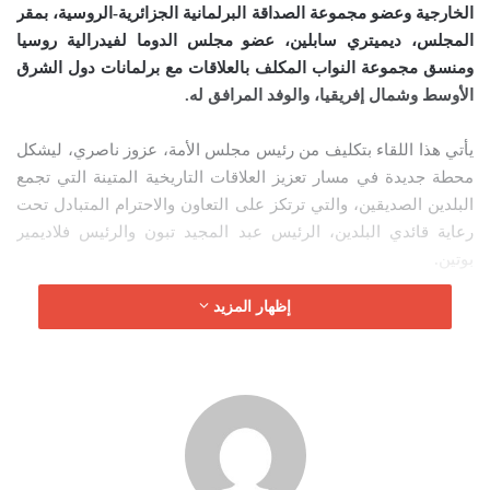
الخارجية وعضو مجموعة الصداقة البرلمانية الجزائرية-الروسية، بمقر
ا
المجلس، ديميتري سابلين، عضو مجلس الدوما لفيدرالية روسيا
إ
ومنسق مجموعة النواب المكلف بالعلاقات مع برلمانات دول الشرق
ل
الأوسط وشمال إفريقيا، والوفد المرافق له
.
ك
ت
يأتي هذا اللقاء بتكليف من رئيس مجلس الأمة، عزوز ناصري، ليشكل
ر
محطة جديدة في مسار تعزيز العلاقات التاريخية المتينة التي تجمع
و
البلدين الصديقين، والتي ترتكز على التعاون والاحترام المتبادل تحت
ن
رعاية قائدي البلدين، الرئيس عبد المجيد تبون والرئيس فلاديمير
ي
بوتين.
ا
إظهار المزيد
الدبلوماسية البرلمانية كرافد اقتصادي وسياسي
وخلال المحادثات، نوه السيد بغالي بالديناميكية الإيجابية التي تشهدها
الشراكة الاستراتيجية بين الجزائر وموسكو، خاصة على الصعيد
البرلماني. وأكد أن تعزيز “الدبلوماسية البرلمانية” يعد رافداً أساسياً
لدعم التعاون الاقتصادي الملموس، وترقية تبادل الخبرات والتنسيق
المستمر بين المؤسستين التشريعيتين في المحافل الإقليمية