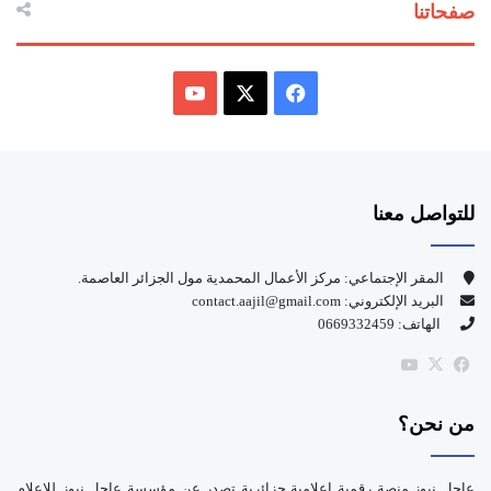
صفحاتنا
ف
ي
X
Y
س
o
للتواصل معنا
ب
u
و
T
المقر الإجتماعي: مركز الأعمال المحمدية مول الجزائر العاصمة.
البريد الإلكتروني: contact.aajil@gmail.com
ك
u
الهاتف: 0669332459
b
‫X
فيسبوك
‫YouTube
e
من نحن؟
عاجل نيوز منصة رقمية إعلامية جزائرية تصدر عن مؤسسة عاجل نيوز للإعلام