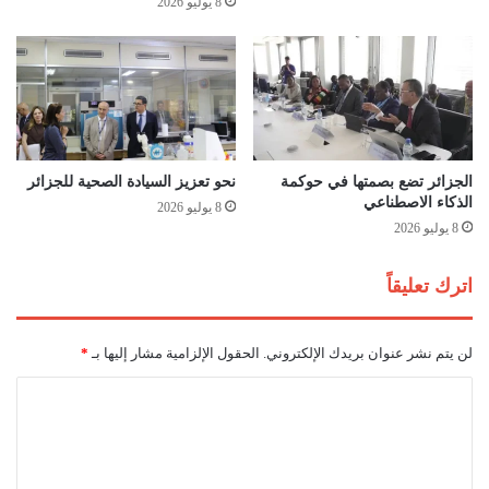
8 يوليو 2026
ا
ن
ل
ي
س
ا
ا
ل
ح
إ
ل
ف
ا
ر
ل
ي
الجزائر تضع بصمتها في حوكمة
نحو تعزيز السيادة الصحية للجزائر
إ
ق
الذكاء الاصطناعي
8 يوليو 2026
ف
ي
8 يوليو 2026
ر
ب
ي
ل
اترك تعليقاً
ق
ق
ي
ا
م
ء
لن يتم نشر عنوان بريدك الإلكتروني.
الحقول الإلزامية مشار إليها بـ
*
ن
ا
ا
ت
ا
ل
ر
ل
غ
ف
ل
ي
ت
و
ع