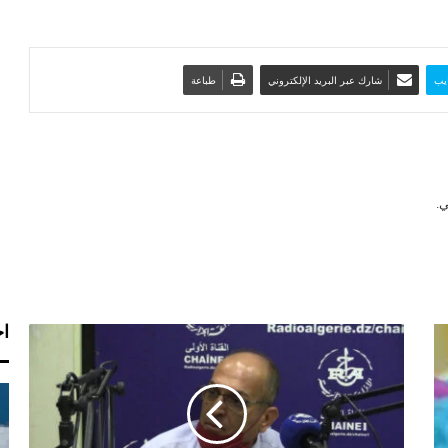
يب
شارك عبر البريد الإلكتروني
طباعة
اخ
ر
ح
ا
ل
:
"