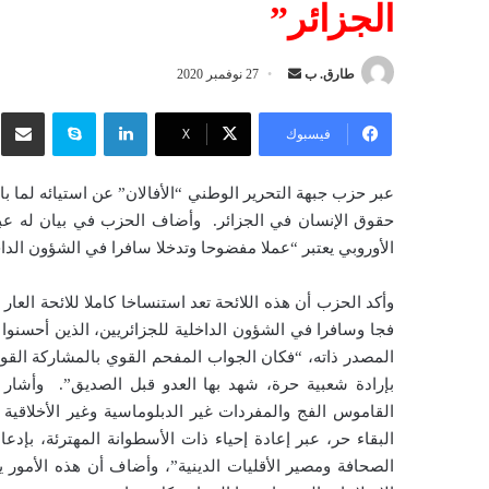
الجزائر”
طارق. ب
أ
27 نوفمبر 2020
ر
لينكدإن
سكايب
شار
س
فيسبوك
‫X
ل
ب
عبر حزب جبهة التحرير الوطني “الأفالان” عن استيائه لما 
ر
حقوق الإنسان في الجزائر. وأضاف الحزب في بيان له عبر
ي
الأوروبي يعتبر “عملا مفضوحا وتدخلا سافرا في الشؤون الداخ
د
ا
إ
فجا وسافرا في الشؤون الداخلية للجزائريين، الذين أحسنو
ل
ك
بإرادة شعبية حرة، شهد بها العدو قبل الصديق”. وأشار ا
ت
القاموس الفج والمفردات غير الدبلوماسية وغير الأخلاق
ر
البقاء حر، عبر إعادة إحياء ذات الأسطوانة المهترئة، بإدع
و
الصحافة ومصير الأقليات الدينية”، وأضاف أن هذه الأمور
ن