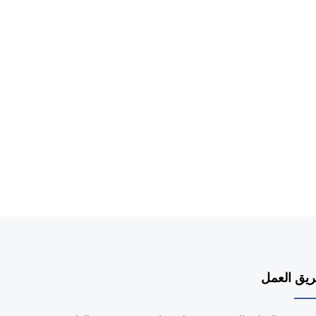
e
يق العمل