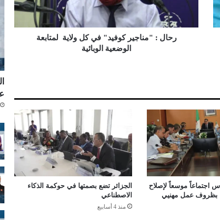
م
ن
ا
ج
رحال : "مناجير كوفيد" في كل ولاية لمتابعة
ي
الوضعية الوبائية
ر
ك
و
ال
ف
ع
ي
د
"
ف
ي
ك
ل
و
ل
 اجتماعاً موسعاً لإصلاح
الجزائر تضع بصمتها في حوكمة الذكاء
ا
اء بظروف عمل مهنيي
الاصطناعي
ي
منذ 4 أسابيع
ة