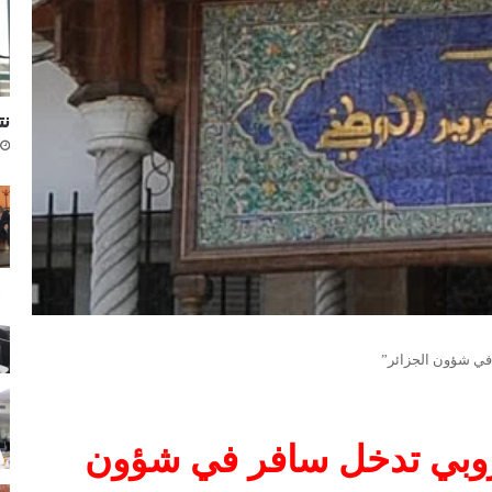
نتا
ر في شؤون الجزائر”
لأوروبي تدخل سافر في شؤون