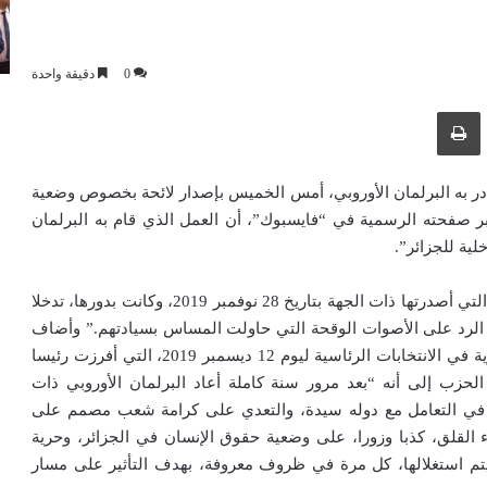
0
دقيقة واحدة
ك عبر البريد الإلكتروني
طباعة
بادر به البرلمان الأوروبي، أمس الخميس بإصدار لائحة بخصوص وضعية
 صفحته الرسمية في “فايسبوك”، أن العمل الذي قام به البرلمان
لية للجزائر”.
وأكد الحزب أن هذه اللائحة تعد استنساخا كاملا للائحة العار التي أصدرتها ذات الجهة بتاريخ 28 نوفمبر 2019، وكانت بدورها، تدخلا
ا الرد على الأصوات الوقحة التي حاولت المساس بسيادتهم.” وأضاف
المصدر ذاته، “فكان الجواب المفحم القوي بالمشاركة القوية في الانتخابات الرئاسية ليوم 12 ديسمبر 2019، التي أفرزت رئيسا
لحزب إلى أنه “بعد مرور سنة كاملة أعاد البرلمان الأوروبي ذات
ية في التعامل مع دوله سيدة، والتعدي على كرامة شعب مصمم على
اء القلق، كذبا وزورا، على وضعية حقوق الإنسان في الجزائر، وحرية
 يتم استغلالها، كل مرة في ظروف معروفة، بهدف التأثير على مسار