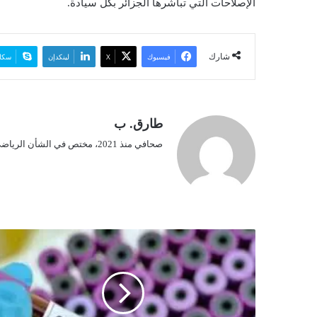
الإصلاحات التي تباشرها الجزائر بكل سيادة.
ي
ا
شارك
فيسبوك
‫X
لينكدإن
سكا
طارق. ب
صحافي منذ 2021، مختص في الشأن الرياضي.
ا
س
ت
م
ر
ا