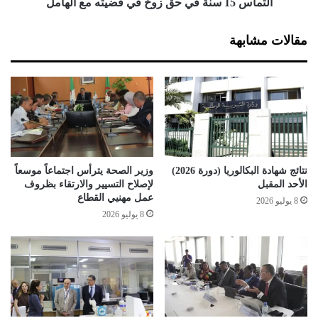
ص
ن
التماس 15 سنة في حق زوخ في قضيته مع الهامل
ب
ة
ـ
ف
مقالات مشابهة
"
ي
ك
ح
و
ق
ف
ز
ي
و
د
خ
1
ف
9
ي
"
ق
نتائج شهادة البكالوريا (دورة 2026)
وزير الصحة يترأس اجتماعاً موسعاً
ع
ض
الأحد المقبل
لإصلاح التسيير والارتقاء بظروف
ب
ي
عمل مهنيي القطاع
8 يوليو 2026
ر
ت
8 يوليو 2026
ا
ه
ل
م
م
ع
خ
ا
ا
ل
ب
ه
ر
ا