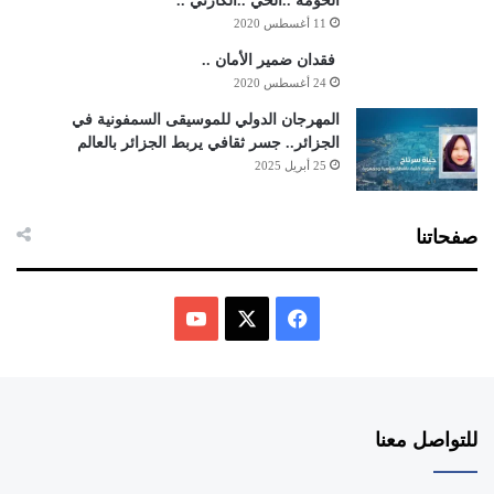
الحومة ..الحي ..الكارتي ..
11 أغسطس 2020
فقدان ضمير الأمان ..
24 أغسطس 2020
المهرجان الدولي للموسيقى السمفونية في
الجزائر.. جسر ثقافي يربط الجزائر بالعالم
25 أبريل 2025
صفحاتنا
ف
ي
X
Y
س
o
للتواصل معنا
ب
u