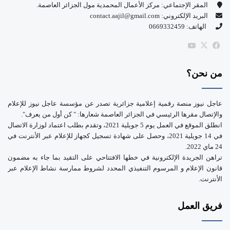
و
T
المقر الإجتماعي: مركز الأعمال المحمدية مول الجزائر العاصمة.
البريد الإلكتروني: contact.aajil@gmail.com
ك
u
الهاتف: 0669332459
b
‫X
فيسبوك
‫YouTube
e
من نحن؟
عاجل نيوز منصة رقمية إعلامية جزائرية تصدر عن مؤسسة عاجل نيوز للإعلام
والإتصال مقرها الرئيسي في الجزائر العاصمة شعارها: " كن أول من يعرف".
انطلق الموقع في العمل يوم 5 جويلية 2021، وتقدم بطلب اعتماد لوزارة الاتصال
في 14 جويلية 2021، وحصل على شهادة تسجيل كجهاز للإعلام عبر الأنترنت في
24 ماي 2022.
تراهن الجريدة الإلكترونية في خطها الافتتاحي على التقيد بما جاء به مضمون
قانون الإعلام و المرسوم التنفيذي المحدد لشروط ممارسة نشاط الإعلام عبر
الأنترنت.
فريق العمل