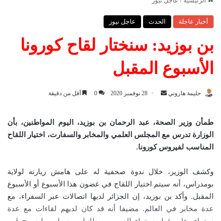
الرئيسية
/
عاجل نيوز
أخبار عاجلة
الحدث
عاجل نيوز
بن بوزيد: سنختار لقاح كورونا
الأسبوع المقبل
حليمة هاروني
أ
28 نوفمبر 2020
0
أقل من دقيقة
ر
س
طمأن وزير الصحة، عبد الرحمان بن بوزيد، اليوم المواطنين، بأن
ل
الوزارة تدرس مع المجلس العلمي والمخابر والسفارت، اختيار اللقاح
ب
المناسب لفيروس كورونا
.
ر
ي
وكشف الوزير، خلال ندوة صحفية له على هامش زيارته لولاية
د
بومدراس، أنه سيتم اختيار اللقاح في غضون هذا الأسبوع أو الأسبوع
ا
المقبل. وأكد بن بوزيد، إن الجزائر لديها اتصالات عبر السفراء، مع
إ
عدة مخابر في العالم. مضيفا أنه قد كان لديهم لقاءات مع عدة
ل
سفراء، على غرار سفراء الصين وبريطانيا وروسيا، مما سمح لهم