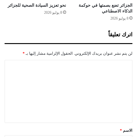
ا
م
الجزائر تضع بصمتها في حوكمة
نحو تعزيز السيادة الصحية للجزائر
ل
الذكاء الاصطناعي
ل
8 يوليو 2026
خ
8 يوليو 2026
ا
ص
اترك تعليقاً
ة
لن يتم نشر عنوان بريدك الإلكتروني.
الحقول الإلزامية مشار إليها بـ
*
ا
ل
ت
ع
ل
ي
ق
*
الاسم
*