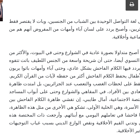
 لغة التواصل الوحيدة بين الشباب من الجنسين، وبات لا يقتصر فقط
ئريين، وأصبح يردد على لسان آباء وأمهات من المفروض أنهم هم من
اعية وأخلاقية.
بح متداولا بصورة عادية في الشوارع وحتى في البيوت، والأكثر من
صر النسوي أيضا، حتى أن شريحة واسعة من الجنس اللطيف باتت تتفوه
ردد فيها الكلام الفاحش بشكل عادي، وحتى آباء وأمهات باتوا يربون
لأطفال يحفظ الكلام الفاحش أكثر من حفظه لآيات من القرآن الكريم.
را فقط على لحظات الغضب والتعصب عند الجزائريين، بل امتدت ظاهرة
ادي بين الأفراد، في المقاهي والشوارع وحتى على أبواب المساجد
صة الاجتماعية، أمال طايبي، إن تفشي ظاهرة الكلام الفاحش بين
ت الأسرة، وهي الخلية الأولى، تشكو هي الأخرى من مثل هذه الظاهرة،
 فاحشا في تعاملهم اليومي مع أبنائهم. وأرجعت ذات المختصة هذه
 وتدني القيم الأخلاقية ونقص الوازع الديني بسبب غياب التوجيهات
 الأخلاقية.