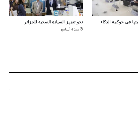
ئ
ر
ي
تها في حوكمة الذكاء
نحو تعزيز السيادة الصحية للجزائر
ح
منذ 4 أسابيع
ت
ا
ج
ل
م
ن
ظ
و
م
ة
أ
م
ن
ض
د
"
ا