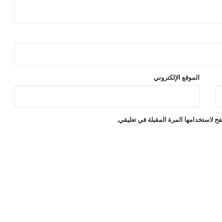
ل
ا
خ
ت
ر
ا
ق
الموقع الإلكتروني
و
ا
ل
ق
ح لاستخدامها المرة المقبلة في تعليقي.
ر
ص
ن
ة
"