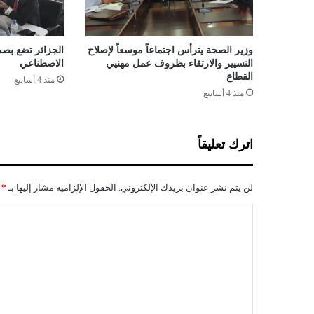
ن
د
د
وزير الصحة يترأس اجتماعاً موسعاً لإصلاح
الجزائر تضع بصم
ة
التسيير والارتقاء بظروف عمل مهنيي
الاصطناعي
ب
القطاع
منذ 4 أسابيع
ا
منذ 4 أسابيع
ع
ت
د
اترك تعليقاً
ا
ء
ا
لن يتم نشر عنوان بريدك الإلكتروني.
الحقول الإلزامية مشار إليها بـ
*
ل
ك
ا
ر
ل
ك
ر
ت
ا
ع
ت
ب
ل
ف