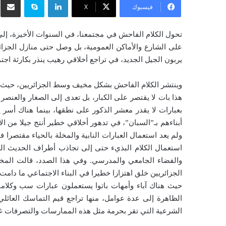
س
فيسبوك
‫X
ل
ب
تحول الكلام الفاحش في مجتمعنا، في السنوات الأخيرة، إلى
ر
على الشارع والأماكن العمومية، بل وصل حتى منازل الجزا
ي
يربون الجيل الجديد، في تراجع أخلاقي رهيب ينذر بكارثة اجتم
د
ا
وينتشر الكلام الفاحش بشكل مخيف وسط الجزائريين، حيث أص
إ
هذا بات لا يقتصر على الكبار، بل تعدى إلى الصغار والعن
ل
بعبارات لا يقدر معشر الذكور على نطقها، بينما هناك أسر ي
ك
أبناءهم بـ”السبان”، في تدهور أخلاقي خطير أنتج جيلا من ا
ت
ولم يعد استعمال العبارات النابية والمخلة بالحياء مقتص
ر
استعمال الكلام البذيء حتى إلى تجاذب أطراف الحديث الع
و
والفضاء الجامعي والمدرسي. وفي هذا الصدد، قالت المخت
ن
الجزائريين خلق اهتزازا خطيرا في البناء الاجتماعي ما دام
ي
ا
حيث هناك آباء وأمهات باتوا يستعملون عبارات سب وكلاما
الظاهرة إلى عدة عوامل، منها تراجع قيم التماسك العائلي
الشرعية التي تقر بحرمة مثل هذه الممارسات والتصرفات غير