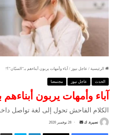
الرئيسية
/
عاجل نيوز
/
آباء وأمهات يربون أبناءهم بـ”السبّان”؟!
الحدث
عاجل نيوز
مجتمعنا
آباء وأمهات يربون أبناءهم ب
الكلام الفاحش تحول إلى لغة تواصل داخ
نصيرة. ك
أ
28 نوفمبر 2020
ر
لينكدإن
سكايب
شار