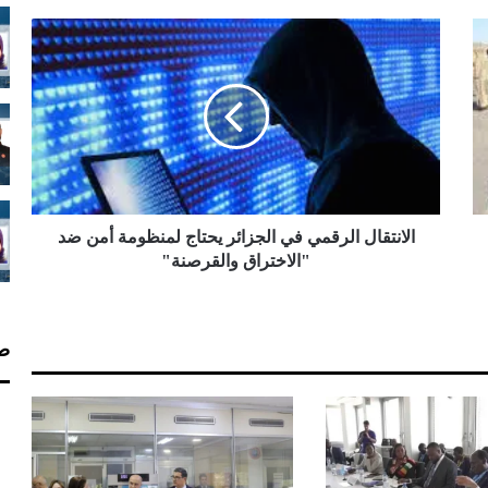
ا
ل
ا
ن
ت
ق
ا
ل
ا
ل
الانتقال الرقمي في الجزائر يحتاج لمنظومة أمن ضد
ر
"الاختراق والقرصنة"
ق
م
ي
صف
ف
ي
ا
ل
ج
ز
ا