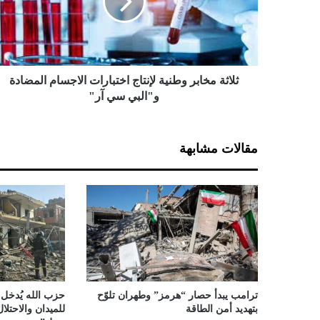
ة
م
خ
ا
ب
ر
ثلاثة مخابر وطنية لإنتاج اختبارات الاجسام المضادة
و
و"البي سي آر"
ط
ن
ي
مقالات مشابهة
ة
ل
إ
ن
ت
ا
ج
ا
خ
ت
ترامب يبدأ حصار “هرمز” وطهران تلوّح
حزب الله يُدخل 
ب
بتهديد أمن الطاقة
للميدان والاحتل
ا