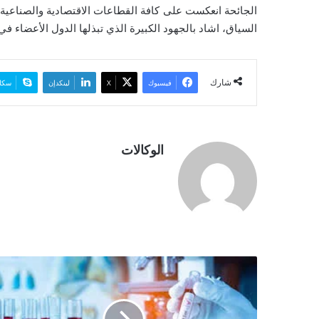
الجائحة انعكست على كافة القطاعات الاقتصادية والصناعية ف
و
السياق، اشاد بالجهود الكبيرة الذي تبذلها الدول الأعضاء ف
ن
ي
ا
شارك
فيسبوك
‫X
لينكدإن
سكا
الوكالات
ث
ل
ا
ث