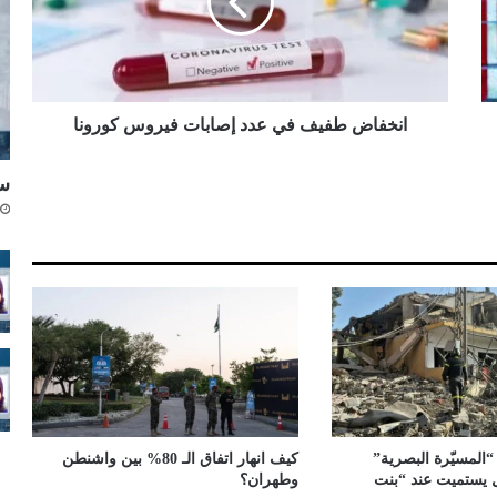
ا
ض
ط
ف
ي
ف
انخفاض طفيف في عدد إصابات فيروس كورونا
ف
ي
سن
ع
د
د
إ
ص
ا
ب
ا
ت
ف
ي
ر
“المسيّرة البصرية”
كيف انهار اتفاق الـ 80% بين واشنطن
و
ال يستميت عند “بنت
وطهران؟
س