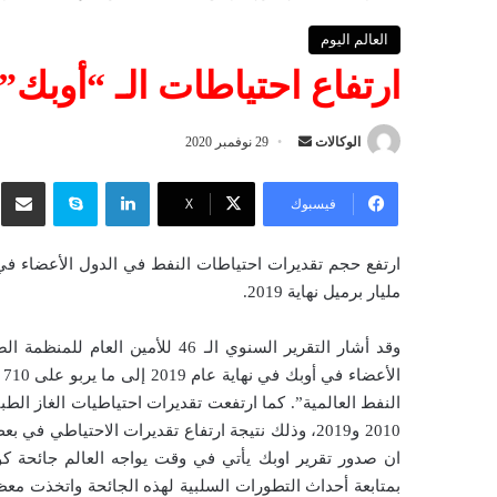
العالم اليوم
ارتفاع احتياطات الـ “أوبك” إلى 710 مليا
الوكالات
أ
29 نوفمبر 2020
ر
لينكدإن
سكايب
شار
س
فيسبوك
‫X
ل
ب
ر
مليار برميل نهاية 2019.
ي
د
وقد أشار التقرير السنوي الـ 46 ل
ا
إ
ل
2010 و2019، وذلك نتيجة ارتفاع تقديرات الاحتياط
ك
ت
بمتابعة أحداث التطورات السلبية لهذه الجائحة واتخذت مع
ر