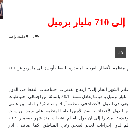
ر برميل
0
دقيقة واحدة
ك عبر البريد الإلكتروني
طباعة
ارتفع حجم تقديرات احتياطات النفط في الدول الأعضاء في منظمة الأقطار العربية المصدرة للنفط (أوبك) الى ما يربو عن 710
لأمين العام للمنظمة الصادر الشهر الجار إلى” ارتفاع تقديرات احتياطيات النفط في الدول
الأعضاء في أوبك في نهاية عام 2019 إلى ما يربو على 710 مليار برميل و هو ما يعادل نسبة 56.1 بالمائة من إجمالي احتياطيات
النفط العالمية”. كما ارتفعت تقديرات احتياطيات الغاز الطبيعي في الدول الأعضاء في منظمة أوبك بنسبة 2ر3 بالمائة بين عامي
ي في بعض الدول الأعضاء. وأوضح الأمين العام للمنظمة، علي سبت بن سبت
ان صدور تقرير اوبك يأتي في وقت يواجه العالم جائحة كوفيد-19 مشيرا إلى ان دول العالم انشغلت منذ شهر ديسمبر 2019
ظم الدول إجراءات الحجر الصحي وعزل المناطق . كما اضاف ان آثار