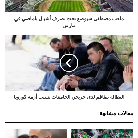
ف
ى
س
ملعب مصطفى سيوضع تحت تصرف أشبال بلماضي في
ي
مارس
و
ض
ا
ع
ل
ت
ب
ح
ط
ت
ا
ت
ل
ص
ة
ر
ت
ف
ت
أ
ف
البطالة تتفاقم لدى خريجي الجامعات بسبب أزمة كورونا
ش
ا
ب
ق
مقالات مشابهة
ا
م
ل
ل
ب
د
ل
ى