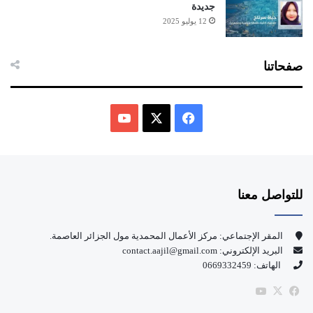
جديدة
12 يوليو 2025
صفحاتنا
ف
ي
X
Y
س
o
للتواصل معنا
ب
u
و
T
المقر الإجتماعي: مركز الأعمال المحمدية مول الجزائر العاصمة.
البريد الإلكتروني: contact.aajil@gmail.com
ك
u
الهاتف: 0669332459
b
‫X
فيسبوك
‫YouTube