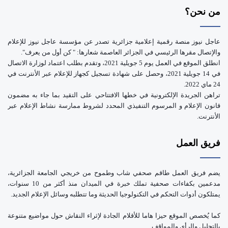
e
من نحن؟
عاجل نيوز منصة رقمية إعلامية جزائرية تصدر عن مؤسسة عاجل نيوز للإعلام
والإتصال مقرها الرئيسي في الجزائر العاصمة شعارها: " كن أول من يعرف".
انطلق الموقع في العمل يوم 5 جويلية 2021، وتقدم بطلب اعتماد لوزارة الاتصال
في 14 جويلية 2021، وحصل على شهادة تسجيل كجهاز للإعلام عبر الأنترنت في
24 ماي 2022.
تراهن الجريدة الإلكترونية في خطها الافتتاحي على التقيد بما جاء به مضمون
قانون الإعلام و المرسوم التنفيذي المحدد لشروط ممارسة نشاط الإعلام عبر
الأنترنت.
فريق العمل
يضم فريق العمل طاقم صحفي شاب وطموح من خريجي الجامعة الجزائرية،
مدعمين بكفاءات صحفية تملك خبرة في الميدان منذ أكثر من 10 سنوات،
يمتلكون أدوات التحكم في التكنولوجيا الحديثة وما تتطلبه وسائل الإعلام الجديد.
كما يُخصص الموقع حيزا هاما للأقلام الجادة لإثراء النقاش حول مواضيع متنوعة
بالتحليل والرأي والمواقف.