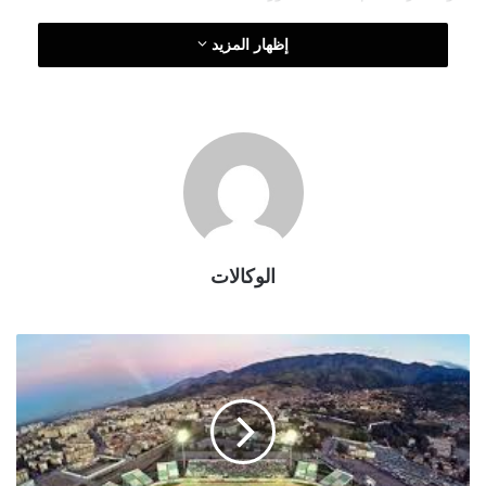
و
إظهار المزيد
ن
ي
ا
الوكالات
م
ل
ع
ب
م
ص
ط