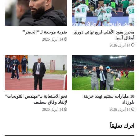
م
خ
ا
ر
ض
ي
ي
ج
ف
ي
محرز يقود الأهلي لربع نهائي دوري
ضربة موجعة لـ “الخضر”
ي
ا
أبطال آسيا
14 أبريل 2026
م
ل
14 أبريل 2026
ا
ج
ر
ا
س
م
ع
ا
ت
ب
س
10 مليارات سنتيم تهدد خزينة
نحو الاستعانة بـ”مهندس التتويجات”
ب
بلوزداد
لإنقاذ وفاق سطيف
ب
14 أبريل 2026
14 أبريل 2026
أ
ز
اترك تعليقاً
م
ة