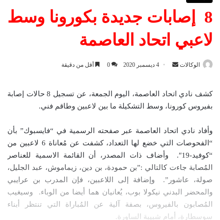
8 إصابات جديدة بكورونا وسط
لاعبي اتحاد العاصمة
الوكالات
أ
4 ديسمبر 2020
0
أقل من دقيقة
ر
س
كشف نادي اتحاد العاصمة، اليوم الجمعة، عن تسجيل 8 حالات إصابة
ل
بفيروس كورونا، وسط التشكيلة ما بين لاعبين وطاقم فني.
ب
ر
وأفاد نادي اتحاد العاصمة عبر صفحته الرسمية في “فايسبوك” بأن
ي
“الفحوصات التي خضع لها التعداد، كشفت عن مُعاناة 6 لاعبين من
د
“كوفيد-19″. وأضاف ذات المصدر، أن القائمة الاسمية للعناصر
ا
المُصابة جاءت كالتالي :”بن حمودة، بن دين، زيماموش، عبد الجليل،
إ
صولة، عاشور”. وإضافة إلى اللاعبين، فإن المدرب بن عرايبي
ل
والمحضر البدني نيكولا بوب، يُعانيان هما أيضا من الوباء. وسيغيب
ك
المُصابون بالفيروس، بصفة آلية عن المُباراة التي تنتظر أبناء
ت
سوسطارة، أمام شبيبة الساورة.
ر