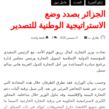
إيكو آلجيريا
الحدث
عاجل نيوز
الجزائر بصدد وضع
الاستراتيجية الوطنية للتصدير
طارق. ب
أ
6 ديسمبر 2020
0
دقيقة واحدة
ر
س
تحادث وزير التجارة، كمال رزيق اليوم الأحد، مع الرئيس التنفيذي
ل
للمؤسسة الدولية الإسلامية لتمويل التجارة ورئيس مجلس إدارة
ب
برنامج مبادرة المساعدة من أجل التجارة للدول العربية هاني سالم
ر
سنبل.
ي
د
وحسب بيان الوزارة، فقد تطرق الطرفان خلال هذه المحادثة التي
ا
جرت عبر تقنية التحاضر المرئي عن بعد، إلى سبل ترقية أليات دعم
إ
التجارة البينية والإقليمية. وقد تناول الوزير خلال مداخلته، المحاور
ل
الكبرى لاستراتيجية الحكومة في ترقية التجارة الخارجية لاسيما ما
ك
تعلق بتنويع الاقتصاد خارج المحروقات، ليؤكد في ذات السياق، ان
ت