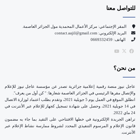
للتواصل معنا
ب
u
و
T
المقر الإجتماعي: مركز الأعمال المحمدية مول الجزائر العاصمة.
البريد الإلكتروني: contact.aajil@gmail.com
ك
u
الهاتف: 0669332459
b
‫X
فيسبوك
‫YouTube
e
من نحن؟
عاجل نيوز منصة رقمية إعلامية جزائرية تصدر عن مؤسسة عاجل نيوز للإعلام
والإتصال مقرها الرئيسي في الجزائر العاصمة شعارها: " كن أول من يعرف".
انطلق الموقع في العمل يوم 5 جويلية 2021، وتقدم بطلب اعتماد لوزارة الاتصال
في 14 جويلية 2021، وحصل على شهادة تسجيل كجهاز للإعلام عبر الأنترنت في
24 ماي 2022.
تراهن الجريدة الإلكترونية في خطها الافتتاحي على التقيد بما جاء به مضمون
قانون الإعلام و المرسوم التنفيذي المحدد لشروط ممارسة نشاط الإعلام عبر
الأنترنت.