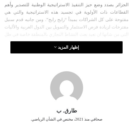
الجزائر بصدد وضع حيز التنفيذ الاستراتيجية الوطنية للتصدير وأهم
ر
القطاعات ذات الأولوية في تجسيد هذه الاستراتيجية والتي هي
و
مفتوحة على كل الشراكات بمبدأ “رابح رابح”. ومن جانبه قدم سنبل
ن
مقترحات لزيادة فرص الاستثمار والتمويل بين الدول العربية والأليات
ي
ا
التي من شانها ان تعيد بعث النشاط التجاري بالمنطقة خاصة في ظل
تفاقم تداعيات فيروس كورونا على الاقتصاد العالمي.
إظهار المزيد
طارق. ب
صحافي منذ 2021، مختص في الشأن الرياضي.