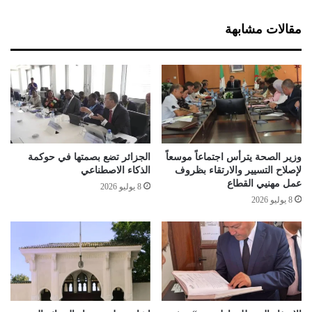
م
ط
ع
ن
مقالات مشابهة
ر
م
ض
ن
ا
ا
ب
ل
ت
ا
ل
س
م
م
س
ن
ا
ت
وزير الصحة يترأس اجتماعاً موسعاً
الجزائر تضع بصمتها في حوكمة
ن
خ
لإصلاح التسيير والارتقاء بظروف
الذكاء الاصطناعي
ل
عمل مهنيي القطاع
8 يوليو 2026
ا
8 يوليو 2026
ل
س
ن
ة
2
0
2