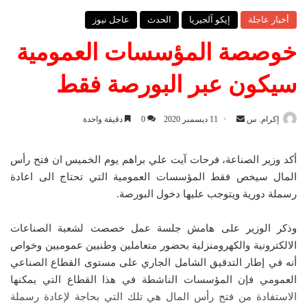
أخبار عاجلة
إيكو آلجيريا
الحدث
عاجل نيوز
خوصصة المؤسسات العمومية
سيكون عبر البورصة فقط
إكرام. س
أ
11 ديسمبر 2020
0
دقيقة واحدة
ر
س
أكد وزير الصناعة، فرحات آيت علي براهم يوم الخميس ان فتح رأس
ل
المال سيخص فقط المؤسسات العمومية التي تحتاج الى اعادة
ب
رسملة دورية ويتوجب عليها دخول البورصة.
ر
ي
وذكر الوزير على هامش جلسة عمل خصصت لشعبة الصناعات
د
الالكترونية والكهرومنزلية بحضور متعاملين وطنيين عموميين وخواص
ا
أنه في إطار التدقيق الشامل الجاري على مستوى القطاع الصناعي
إ
العمومي فإن المؤسسات الناشطة في هذا القطاع التي يمكنها
ل
الاستفادة من فتح رأس المال هي تلك التي بحاجة لإعادة رسملة
ك