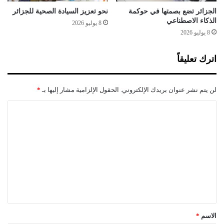
م
ر
الجزائر تضع بصمتها في حوكمة
نحو تعزيز السيادة الصحية للجزائر
ي
الذكاء الاصطناعي
ق
8 يوليو 2026
ا
-
8 يوليو 2026
غ
ر
اترك تعليقاً
ب
ب
د
لن يتم نشر عنوان بريدك الإلكتروني.
الحقول الإلزامية مشار إليها بـ
*
ا
ب
ا
ة
ل
2
0
ت
2
ع
1
ل
ي
ق
*
الاسم
*