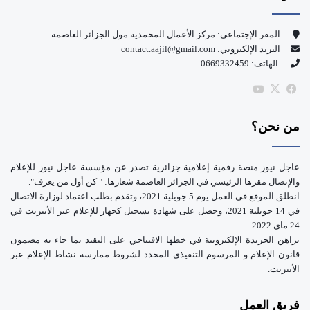
ب
u
و
T
المقر الإجتماعي: مركز الأعمال المحمدية مول الجزائر العاصمة.
البريد الإلكتروني: contact.aajil@gmail.com
ك
u
الهاتف: 0669332459
b
‫X
فيسبوك
‫YouTube
e
من نحن؟
عاجل نيوز منصة رقمية إعلامية جزائرية تصدر عن مؤسسة عاجل نيوز للإعلام
والإتصال مقرها الرئيسي في الجزائر العاصمة شعارها: " كن أول من يعرف".
انطلق الموقع في العمل يوم 5 جويلية 2021، وتقدم بطلب اعتماد لوزارة الاتصال
في 14 جويلية 2021، وحصل على شهادة تسجيل كجهاز للإعلام عبر الأنترنت في
24 ماي 2022.
تراهن الجريدة الإلكترونية في خطها الافتتاحي على التقيد بما جاء به مضمون
قانون الإعلام و المرسوم التنفيذي المحدد لشروط ممارسة نشاط الإعلام عبر
الأنترنت.
فريق العمل