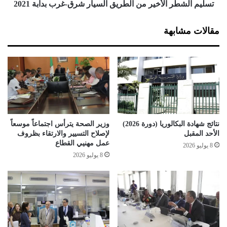
ن
ر
تسليم الشطر الأخير من الطريق السيار شرق-غرب بدابة 2021
ة
ا
2
ل
مقالات مشابهة
0
أ
2
خ
0
ي
ف
ر
ي
م
ا
ن
ل
ا
م
ل
ر
ط
نتائج شهادة البكالوريا (دورة 2026)
وزير الصحة يترأس اجتماعاً موسعاً
ك
ر
الأحد المقبل
لإصلاح التسيير والارتقاء بظروف
ز
ي
عمل مهنيي القطاع
8 يوليو 2026
ا
ق
8 يوليو 2026
ل
ا
ـ
ل
3
س
1
ي
ع
ا
ا
ر
ل
ش