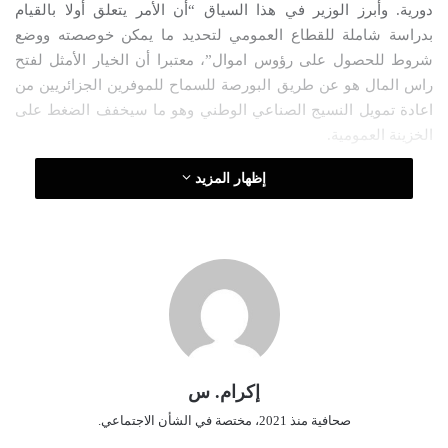
دورية. وأبرز الوزير في هذا السياق “أن الأمر يتعلق أولا بالقيام
ت
بدراسة شاملة للقطاع العمومي لتحديد ما يمكن خوصصته ووضع
ر
شروط للحصول على رؤوس اموال”، معتبرا أن الخيار الأمثل لفتح
و
راس المال هو عن طريق البورصة للسماح للموفرين الجزائريين من
ن
اعادة تمويل النسيج الصناعي الوطني وهو ما سيخفف الضغط على
ي
ا
الخزينة العمومية.
إظهار المزيد
إكرام. س
صحافية منذ 2021، مختصة في الشأن الاجتماعي.