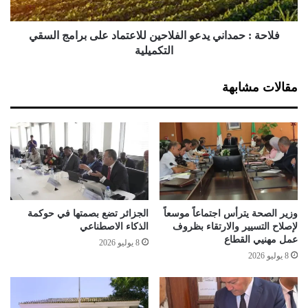
ل
م
ص
د
ه
ا
فلاحة : حمداني يدعو الفلاحين للاعتماد على برامج السقي
ي
ن
التكميلية
و
ي
ن
ي
مقالات مشابهة
ي
د
!
ع
و
ا
ل
ف
ل
ا
ح
وزير الصحة يترأس اجتماعاً موسعاً
الجزائر تضع بصمتها في حوكمة
ي
لإصلاح التسيير والارتقاء بظروف
الذكاء الاصطناعي
ن
عمل مهنيي القطاع
8 يوليو 2026
ل
8 يوليو 2026
ل
ا
ع