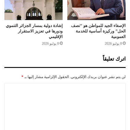
ت
م
ا
د
ع
الإصغاء الجيد للمواطن هو “نصف
إشادة دولية بمسار الجزائر التنموي
ل
الحل” وركيزة أساسية للخدمة
ودورها في تعزيز الاستقرار
العمومية
الإقليمي
ى
ب
8 يوليو 2026
8 يوليو 2026
ر
ا
اترك تعليقاً
م
ج
ا
لن يتم نشر عنوان بريدك الإلكتروني.
الحقول الإلزامية مشار إليها بـ
*
ل
س
ا
ق
ل
ي
ا
ت
ل
ع
ت
ل
ك
م