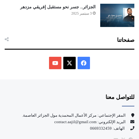
الجزائر.. جسر نحو مستقبل إفريقي مزدهر
3 سبتمبر 2025
صفحاتنا
ف
ي
X
Y
س
o
للتواصل معنا
ب
u
و
T
المقر الإجتماعي: مركز الأعمال المحمدية مول الجزائر العاصمة.
البريد الإلكتروني: contact.aajil@gmail.com
ك
u
الهاتف: 0669332459
b