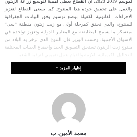
لموسم 2019 2020، أن القطاع يعطي أهمية لتوسيع زراعة الزيتون
ل
والعمل على تحقيق جودة هذا المنتوج. كما يسعى القطاع لتعزيز
ك
الاجراءات القانونية الكفيلة بوضع توسيم وفق البيانات الجغرافية
ت
للمنتوج، والذي تحقق كمرحلة أولى مع زيت زيتون منطقة “سي”
ر
بمعسكر ما يسمح لمطابقته مع المعايير الدولية وتعزيز تواجده في
و
الاسواق الأجنبية. وحسب الوزير فإن التنوع الذي تزخر به البلاد من
ن
منتوج زيت الزيتون تستحق التسويق الجيد وإخضاع العينات المختلفة
ي
ا
للتحاليل الكيميائية اللازمة والقيام بعمل تقييمي لترقية الشعبة.
إظهار المزيد
محمد الأمين. ب