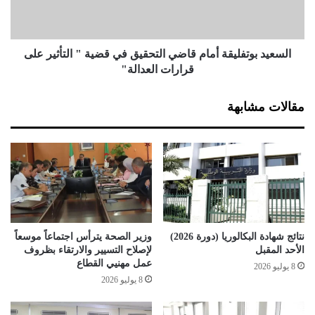
د
ب
ة
و
م
ت
ن
ف
السعيد بوتفليقة أمام قاضي التحقيق في قضية " التأثير على
ا
ل
قرارات العدالة"
ل
ي
س
ق
مقالات مشابهة
ك
ة
ن
أ
ا
م
ل
ا
ع
م
م
ق
و
ا
م
ض
ي
ي
نتائج شهادة البكالوريا (دورة 2026)
وزير الصحة يترأس اجتماعاً موسعاً
ا
ا
الأحد المقبل
لإصلاح التسيير والارتقاء بظروف
ل
ل
عمل مهنيي القطاع
8 يوليو 2026
ت
ت
8 يوليو 2026
ر
ح
ق
ق