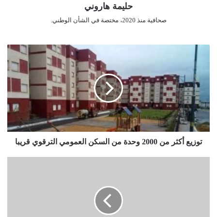
حليمة هاروني
صحافية منذ 2020، مختصة في الشأن الوطني.
ت
و
ز
ي
ع
أ
ك
ث
ر
م
توزيع أكثر من 2000 وحدة من السكن العمومي الترقوي قريبا
ن
2
ا
0
ل
0
س
0
ع
و
ي
ح
د