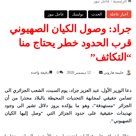
الرئيسية
/
عاجل نيوز
أخبار عاجلة
الحدث
بوليتيك
عاجل نيوز
جراد: وصول الكيان الصهيوني
قرب الحدود خطر يحتاج منا
“التكاثف”
حليمة هاروني
أ
12 ديسمبر 2020
0
دقيقة واحدة
ر
س
دعا الوزير الأول، عبد العزيز جراد، يوم السبت، الشعب الجزائري الى
ل
تضامن حقيقي لمجابهة التحديات المحيطة بالبلاد محذرا من أن
ب
الجزائر “مستهدفة”، وهو ما يؤكده بروز دلائل تشير الى وجود
ر
تهديدات حقيقية على حدود الجزائر التي “وصل إليها الكيان
ي
الصهيوني
“.
د
ا