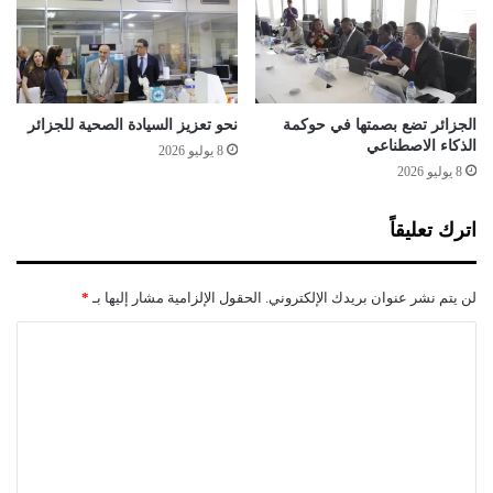
و
ي
ي
ق
ق
ف
ر
ي
ي
ق
ب
ض
الجزائر تضع بصمتها في حوكمة
نحو تعزيز السيادة الصحية للجزائر
ا
ي
الذكاء الاصطناعي
8 يوليو 2026
ة
8 يوليو 2026
"
ا
اترك تعليقاً
ل
ت
أ
لن يتم نشر عنوان بريدك الإلكتروني.
الحقول الإلزامية مشار إليها بـ
*
ث
ي
ا
ر
ل
ع
ل
ت
ى
ع
ق
ر
ل
ا