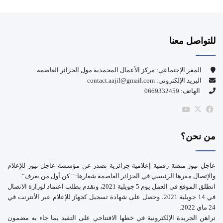
ي
X
Y
س
o
للتواصل معنا
ب
u
و
T
المقر الإجتماعي: مركز الأعمال المحمدية مول الجزائر العاصمة.
البريد الإلكتروني: contact.aajil@gmail.com
ك
u
الهاتف: 0669332459
b
‫X
فيسبوك
‫YouTube
e
من نحن؟
عاجل نيوز منصة رقمية إعلامية جزائرية تصدر عن مؤسسة عاجل نيوز للإعلام
والإتصال مقرها الرئيسي في الجزائر العاصمة شعارها: " كن أول من يعرف".
انطلق الموقع في العمل يوم 5 جويلية 2021، وتقدم بطلب اعتماد لوزارة الاتصال
في 14 جويلية 2021، وحصل على شهادة تسجيل كجهاز للإعلام عبر الأنترنت في
24 ماي 2022.
تراهن الجريدة الإلكترونية في خطها الافتتاحي على التقيد بما جاء به مضمون