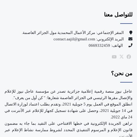
س
o
للتواصل معنا
ب
u
و
T
المقر الإجتماعي: مركز الأعمال المحمدية مول الجزائر العاصمة.
البريد الإلكتروني: contact.aajil@gmail.com
ك
u
الهاتف: 0669332459
b
‫X
فيسبوك
‫YouTube
e
من نحن؟
عاجل نيوز منصة رقمية إعلامية جزائرية تصدر عن مؤسسة عاجل نيوز للإعلام
والإتصال مقرها الرئيسي في الجزائر العاصمة شعارها: " كن أول من يعرف".
انطلق الموقع في العمل يوم 5 جويلية 2021، وتقدم بطلب اعتماد لوزارة الاتصال
في 14 جويلية 2021، وحصل على شهادة تسجيل كجهاز للإعلام عبر الأنترنت في
24 ماي 2022.
تراهن الجريدة الإلكترونية في خطها الافتتاحي على التقيد بما جاء به مضمون
قانون الإعلام و المرسوم التنفيذي المحدد لشروط ممارسة نشاط الإعلام عبر
الأنترنت.