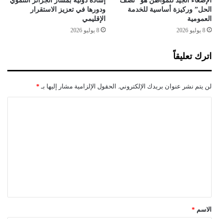
الإصغاء الجيد للمواطن هو “نصف
إشادة دولية بمسار الجزائر التنموي
ء
الحل” وركيزة أساسية للخدمة
ودورها في تعزيز الاستقرار
العمومية
الإقليمي
ا
ل
8 يوليو 2026
8 يوليو 2026
ط
ا
اترك تعليقاً
ق
م
لن يتم نشر عنوان بريدك الإلكتروني.
الحقول الإلزامية مشار إليها بـ
*
ا
ل
ت
ع
ل
ي
ق
*
الاسم
*