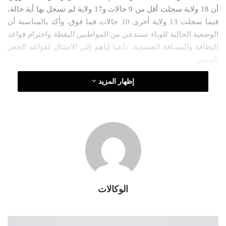
أن 18 ولاية سجلت أقل من 9 حالات و17 ولاية لم تسجل بها أية حالة،
ر
فيما سجلت 13 ولاية أخرى 10 حالات فما فوق. وأكد بالمناسبة أن
و
الوضعية الحالية للوباء تستدعي من المواطنين اليقظة واحترام قواعد
ن
النظافة والمسافة الجسدية، داعيا إياهم إلى الامتثال لقواعد الحجر
ي
الصحي.
ا
إظهار المزيد
الوكالات
س