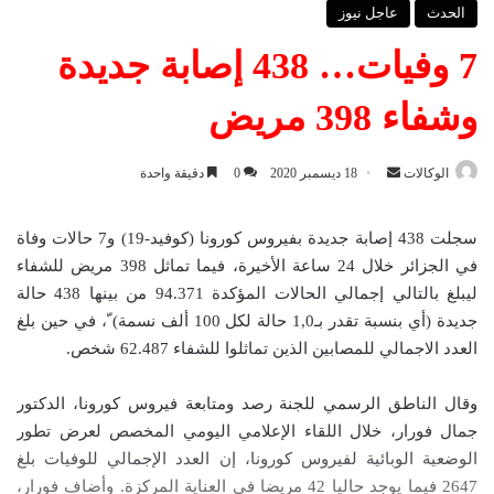
الحدث
عاجل نيوز
7 وفيات… 438 إصابة جديدة
وشفاء 398 مريض
الوكالات
أ
18 ديسمبر 2020
0
دقيقة واحدة
ر
س
سجلت 438 إصابة جديدة بفيروس كورونا (كوفيد-19) و7 حالات وفاة
ل
في الجزائر خلال 24 ساعة الأخيرة، فيما تماثل 398 مريض للشفاء
ب
ليبلغ بالتالي إجمالي الحالات المؤكدة 94.371 من بينها 438 حالة
ر
جديدة (أي بنسبة تقدر بـ1,0 حالة لكل 100 ألف نسمة) ّ، في حين بلغ
ي
العدد الاجمالي للمصابين الذين تماثلوا للشفاء 62.487 شخص.
د
ا
وقال الناطق الرسمي للجنة رصد ومتابعة فيروس كورونا، الدكتور
إ
جمال فورار، خلال اللقاء الإعلامي اليومي المخصص لعرض تطور
ل
الوضعية الوبائية لفيروس كورونا، إن العدد الإجمالي للوفيات بلغ
ك
2647 فيما يوجد حاليا 42 مريضا في العناية المركزة. وأضاف فورار،
ت