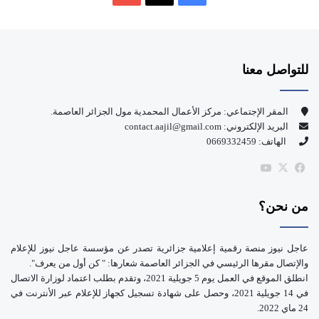
ي
X
Y
س
o
للتواصل معنا
ب
u
و
T
المقر الإجتماعي: مركز الأعمال المحمدية مول الجزائر العاصمة.
البريد الإلكتروني: contact.aajil@gmail.com
ك
u
الهاتف: 0669332459
b
‫X
فيسبوك
‫YouTube
e
من نحن؟
عاجل نيوز منصة رقمية إعلامية جزائرية تصدر عن مؤسسة عاجل نيوز للإعلام
والإتصال مقرها الرئيسي في الجزائر العاصمة شعارها: " كن أول من يعرف".
انطلق الموقع في العمل يوم 5 جويلية 2021، وتقدم بطلب اعتماد لوزارة الاتصال
في 14 جويلية 2021، وحصل على شهادة تسجيل كجهاز للإعلام عبر الأنترنت في
24 ماي 2022.