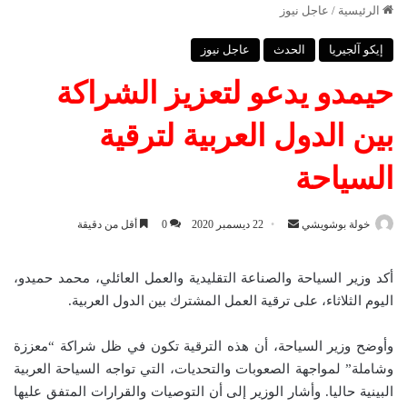
الرئيسية
/
عاجل نيوز
إيكو آلجيريا
الحدث
عاجل نيوز
حيمدو يدعو لتعزيز الشراكة
بين الدول العربية لترقية
السياحة
خولة بوشويشي
أ
22 ديسمبر 2020
0
أقل من دقيقة
ر
س
أكد وزير السياحة والصناعة التقليدية والعمل العائلي، محمد حميدو،
ل
اليوم الثلاثاء، على ترقية العمل المشترك بين الدول العربية.
ب
ر
وأوضح وزير السياحة، أن هذه الترقية تكون في ظل شراكة “معززة
ي
وشاملة” لمواجهة الصعوبات والتحديات، التي تواجه السياحة العربية
د
البينية حاليا. وأشار الوزير إلى أن التوصيات والقرارات المتفق عليها
ا