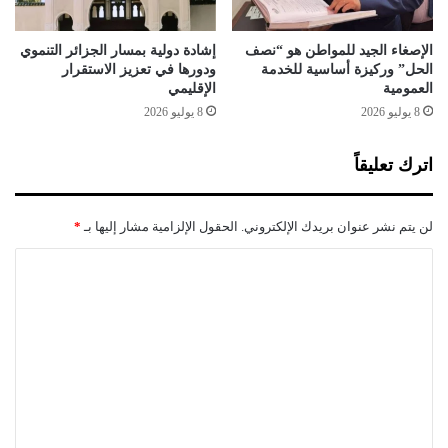
ر
ف
ي
الإصغاء الجيد للمواطن هو “نصف
إشادة دولية بمسار الجزائر التنموي
الحل” وركيزة أساسية للخدمة
ودورها في تعزيز الاستقرار
ل
العمومية
الإقليمي
ل
ذ
8 يوليو 2026
8 يوليو 2026
ه
ب
اترك تعليقاً
ب
ا
ل
لن يتم نشر عنوان بريدك الإلكتروني.
الحقول الإلزامية مشار إليها بـ
*
ج
ن
ا
و
ل
ب
ت
ع
ل
ي
ق