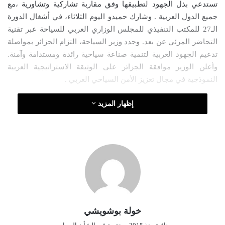
تستدعي بذل الجهود لتطبيقها وفق مقاربة تشاركية وتشاورية ،مع
إ
جميع الدول العربية . وشارك حميدو اليوم الثلاثاء، في أشغال الدورة
ل
الـ27 للمكتب التنفيذي للمجلس الوزاري العربي للسياحة عبر تقنية
ك
التحاضر المرئي عن بعد. وجدد وزير السياحة، التزام الجزائر بمواصلة
ت
تدعيم الجهود العربية لتنمية صناعة سياحية رائدة ومستدامة وآمنة.
ر
وأعلن الوزير موافقة الجزائر على الوثيقة الاستراتيجية العربية
و
النموذجية في مجال تعزيز الأمن السياحي العربي .
ن
ي
إظهار المزيد
ا
خولة بوشويشي