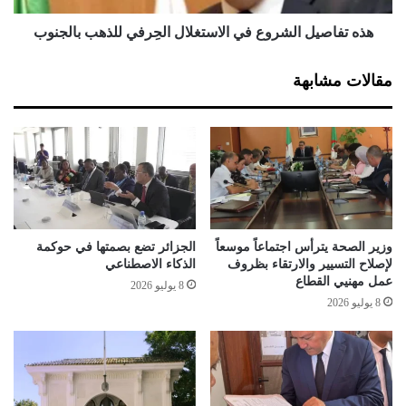
س
ل
ر
ا
هذه تفاصيل الشروع في الاستغلال الحِرفي للذهب بالجنوب
ه
ل
م
ش
مقالات مشابهة
.
ر
.
و
.
ع
؟
ف
!
ي
ا
ل
ا
س
وزير الصحة يترأس اجتماعاً موسعاً
الجزائر تضع بصمتها في حوكمة
ت
لإصلاح التسيير والارتقاء بظروف
الذكاء الاصطناعي
غ
عمل مهنيي القطاع
8 يوليو 2026
ل
8 يوليو 2026
ا
ل
ا
ل
حِ