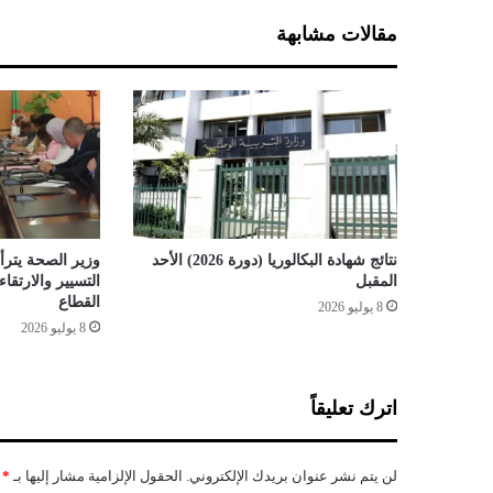
ك
مقالات مشابهة
ا
ن
ا
ل
م
ر
ت
ف
ع
ا
نتائج شهادة البكالوريا (دورة 2026) الأحد
وزير الصحة يترأس
ت
المقبل
التسيير والارتق
م
القطاع
8 يوليو 2026
ن
8 يوليو 2026
ا
ل
ع
اترك تعليقاً
ز
ل
ة
لن يتم نشر عنوان بريدك الإلكتروني.
الحقول الإلزامية مشار إليها بـ
*
و