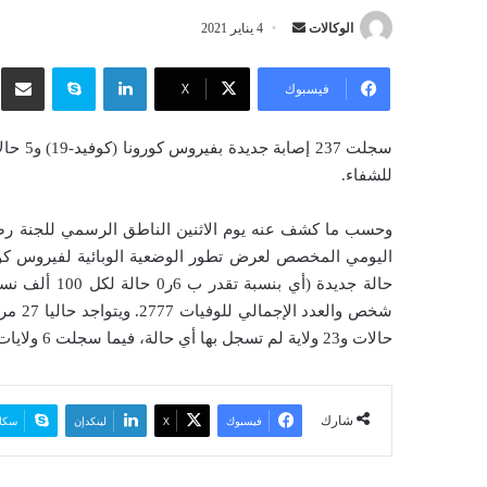
الوكالات
أ
4 يناير 2021
ر
لينكدإن
سكايب
شار
س
فيسبوك
‫X
ل
ب
ر
للشفاء.
ي
د
وحسب ما كشف عنه يوم الاثنين الناطق الرسمي للجنة رصد و
ا
إ
ل
ك
حالات و23 ولاية لم تسجل بها أي حالة، فيما سجلت 6 ولايات أخرى أزيد من 10 حالات.
ت
ر
و
ن
شارك
فيسبوك
‫X
لينكدإن
سكا
ي
ا