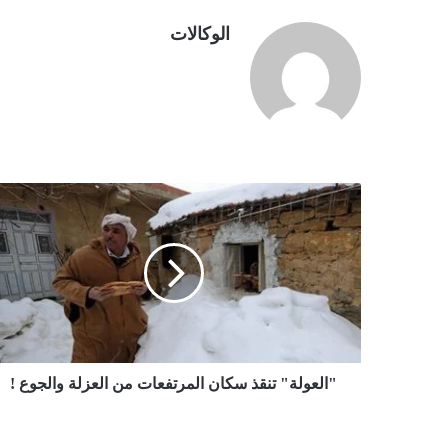
الوكالات
"
ا
ل
ع
و
ل
ة
"
ت
ن
"العولة" تنقذ سكان المرتفعات من العزلة والجوع !
ق
ذ
س