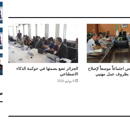
ل
ن
ت
ك
و
ن
ف
ي
م
ت
ن
 اجتماعاً موسعاً لإصلاح
الجزائر تضع بصمتها في حوكمة الذكاء
ا
اء بظروف عمل مهنيي
الاصطناعي
و
8 يوليو 2026
ل
ا
صف
ل
ج
ز
ا
ئ
ر