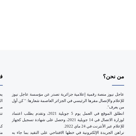
من نحن؟
فر
عاجل نيوز منصة رقمية إعلامية جزائرية تصدر عن مؤسسة عاجل نيوز
يض
للإعلام والإتصال مقرها الرئيسي في الجزائر العاصمة شعارها: " كن أول
ال
من يعرف".
انطلق الموقع في العمل يوم 5 جويلية 2021، وتقدم بطلب اعتماد
تت
لوزارة الاتصال في 14 جويلية 2021، وحصل على شهادة تسجيل كجهاز
للإعلام عبر الأنترنت في 24 ماي 2022.
كم
تراهن الجريدة الإلكترونية في خطها الافتتاحي على التقيد بما جاء به
مت