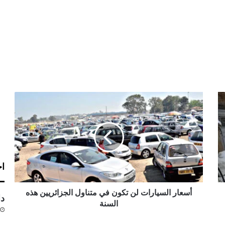
أ
س
ع
ا
ر
ا
ل
اخ
س
ي
ا
أسعار السيارات لن تكون في متناول الجزائريين هذه
دا
ر
السنة
ا
ت