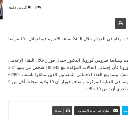
0
أقل من دقيقة
ك عبر البريد الإلكتروني
طباعة
سجلت 237 إصابة جديدة بفيروس كورونا (كوفيد-19) و5 حالات وفاة في الجزائر خلال الـ 24 ساعة الأخيرة فيما تماثل 191 مريضا
متابعة فيروس كورونا، الدكتور جمال فورار خلال اللقاء الإعلامي
اليومي المخصص لعرض تطور الوضعية الوبائية لفيروس كورونا فأن إجمالي الحالات المؤكدة بلغ 100645 شخص من بينها 237
حالة جديدة (أي بنسبة تقدر ب 6ر0 حالة لكل 100 ألف نسمة)، بينما بلغ العدد الاجمالي للمصابين الذين تماثلوا للشفاء 67999
شخص والعدد الإجمالي للوفيات 2777. ويتواجد حاليا 27 مريضا في العناية المركزة. وأضاف فورار أن 19 ولاية سجلت أقل من 9
يب
شارك عبر البريد الإلكتروني
طباعة