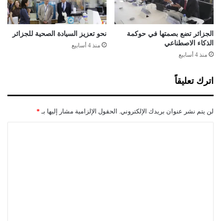
د
د
ر
ك
ا
و
ت
ر
الجزائر تضع بصمتها في حوكمة
نحو تعزيز السيادة الصحية للجزائر
الذكاء الاصطناعي
و
منذ 4 أسابيع
ن
منذ 4 أسابيع
ا
ض
اترك تعليقاً
ب
ط
ت
لن يتم نشر عنوان بريدك الإلكتروني.
الحقول الإلزامية مشار إليها بـ
*
ا
ل
ت
ع
ل
ي
ق