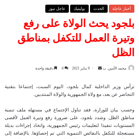
أخبار عاجلة
الحدث
بوليتيك
عاجل نيوز
بلجود يحث الولاة على رفع
وتيرة العمل للتكفل بمناطق
الظل
محمد الأمين. ب
أ
9 يناير 2021
0
دقيقة واحدة
ر
س
ترأس وزير الداخلية كمال بلجود، اليوم السبت، إجتماعا بتقنية
ل
التحاضر عن بعد، مع ولاة الجمهورية والولاة المنتدبين.
ب
ر
وحسب بيان للوزارة، فقد تناول الإجتماع في مستهله ملف تنمية
ي
مناطق الظل. وشدد بلجود، على ضرورة رفع وتيرة العمل لأقصى
د
المستويات تنفيذا لتعليمات رئيس الجمهورية، واتخاذ إجراءات بديلة
ا
مستعجلة للتكفل بالنقائص التنموية التي تم إحصاؤها. بالإضافة إلى
إ