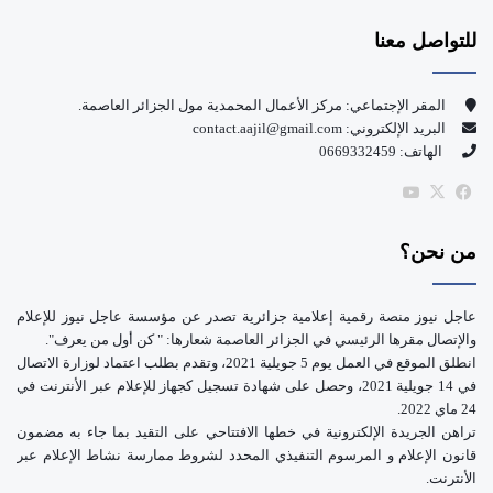
س
o
للتواصل معنا
ب
u
و
T
المقر الإجتماعي: مركز الأعمال المحمدية مول الجزائر العاصمة.
البريد الإلكتروني: contact.aajil@gmail.com
ك
u
الهاتف: 0669332459
b
‫X
فيسبوك
‫YouTube
e
من نحن؟
عاجل نيوز منصة رقمية إعلامية جزائرية تصدر عن مؤسسة عاجل نيوز للإعلام
والإتصال مقرها الرئيسي في الجزائر العاصمة شعارها: " كن أول من يعرف".
انطلق الموقع في العمل يوم 5 جويلية 2021، وتقدم بطلب اعتماد لوزارة الاتصال
في 14 جويلية 2021، وحصل على شهادة تسجيل كجهاز للإعلام عبر الأنترنت في
24 ماي 2022.
تراهن الجريدة الإلكترونية في خطها الافتتاحي على التقيد بما جاء به مضمون
قانون الإعلام و المرسوم التنفيذي المحدد لشروط ممارسة نشاط الإعلام عبر
الأنترنت.