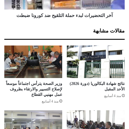
ل
ض
م
ي
ح
ر
آخر التحضيرات لبدء حملة التلقيح ضد كورونا ضبطت
ا
ا
ر
ت
مقالات مشابهة
ب
ل
ة
ب
ا
د
ل
ء
ا
ح
د
م
م
ل
ا
ة
ن
ا
نتائج شهادة البكالوريا (دورة 2026)
وزير الصحة يترأس اجتماعاً موسعاً
ع
ل
الأحد المقبل
لإصلاح التسيير والارتقاء بظروف
ل
ت
عمل مهنيي القطاع
منذ 4 أسابيع
ى
ل
منذ 4 أسابيع
ا
ق
ل
ي
م
ح
خ
ض