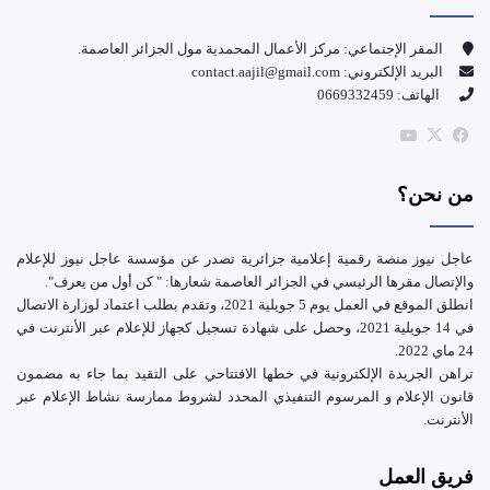
و
T
المقر الإجتماعي: مركز الأعمال المحمدية مول الجزائر العاصمة.
البريد الإلكتروني: contact.aajil@gmail.com
ك
u
الهاتف: 0669332459
b
‫X
فيسبوك
‫YouTube
e
من نحن؟
عاجل نيوز منصة رقمية إعلامية جزائرية تصدر عن مؤسسة عاجل نيوز للإعلام
والإتصال مقرها الرئيسي في الجزائر العاصمة شعارها: " كن أول من يعرف".
انطلق الموقع في العمل يوم 5 جويلية 2021، وتقدم بطلب اعتماد لوزارة الاتصال
في 14 جويلية 2021، وحصل على شهادة تسجيل كجهاز للإعلام عبر الأنترنت في
24 ماي 2022.
تراهن الجريدة الإلكترونية في خطها الافتتاحي على التقيد بما جاء به مضمون
قانون الإعلام و المرسوم التنفيذي المحدد لشروط ممارسة نشاط الإعلام عبر
الأنترنت.
فريق العمل