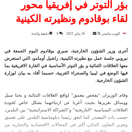
بؤر التوتر في إفريقيا محور
لقاء بوقادوم ونظيرته الكينية
الويب ماستر
ت
أ
16 يناير 2021
0
دقيقة واحدة
ا
ر
ب
س
أجرى وزير الشؤون الخارجية، صبري بوقادوم اليوم الجمعة في
ع
ل
نيروبي جلسة عمل مع نظيرته الكينية، راشيل أومامو، التي استعرض
ع
ب
معها العلاقات الثنائية و بؤر التوتر الأساسية في القارة الافريقية بما
ل
ر
فيها الوضع في ليبيا والصحراء الغربية، حسبما أفاد به بيان لوزارة
ى
ي
الشؤون الخارجية
.
X
د
ا
وقام الوزيران “بفحص معمق” لواقع العلاقات الثنائية و بحثا سبل
إ
ووسائل تعزيزها بحيث أعربا عن ارتياحهما بشكل خاص لجودة
ل
العلاقات السياسية “التاريخية” و”الشراكة الاستراتيجية” بين البلدين،
ك
حسب ذات المصدر. كما اتفق رئيسا دبلوماسية البلدين على تعميق
ت
وتعزيز التعاون الثنائي أكثر في المجالات الاقتصادية والتجارية من
ر
خلال وضع “الآليات اللازمة لجعلها في مستوى العلاقات السياسية