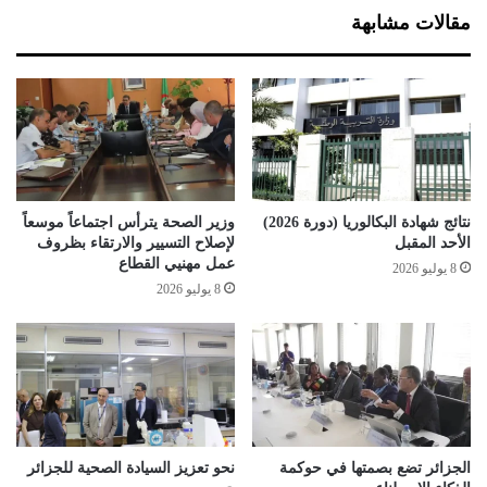
ك
ا
مقالات مشابهة
ت
ت
و
ت
ر
ح
ا
ت
ه
ا
ع
ل
ب
ص
ر
ف
ا
ر
نتائج شهادة البكالوريا (دورة 2026)
وزير الصحة يترأس اجتماعاً موسعاً
ل
ف
الأحد المقبل
لإصلاح التسيير والارتقاء بظروف
أ
ي
عمل مهنيي القطاع
8 يوليو 2026
ر
ه
8 يوليو 2026
ض
ذ
ي
ه
ة
ا
ا
ل
ل
و
ر
ل
ق
ا
م
ي
الجزائر تضع بصمتها في حوكمة
نحو تعزيز السيادة الصحية للجزائر
ي