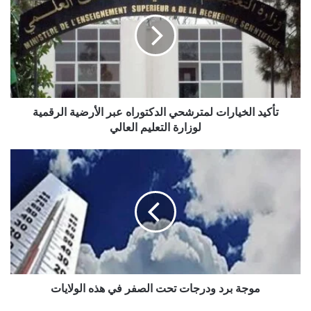
ك
ي
د
ا
ل
خ
ي
ا
تأكيد الخيارات لمترشحي الدكتوراه عبر الأرضية الرقمية
ر
لوزارة التعليم العالي
ا
ت
م
ل
و
م
ج
ت
ة
ر
ب
ش
ر
ح
د
ي
و
ا
د
ل
ر
موجة برد ودرجات تحت الصفر في هذه الولايات
د
ج