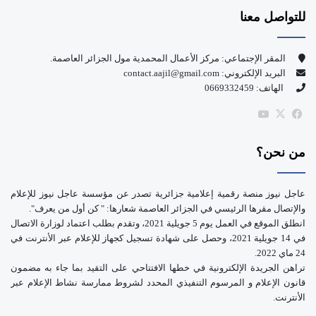
للتواصل معنا
ب
u
و
T
المقر الإجتماعي: مركز الأعمال المحمدية مول الجزائر العاصمة.
البريد الإلكتروني: contact.aajil@gmail.com
ك
u
الهاتف: 0669332459
b
‫X
فيسبوك
‫YouTube
e
من نحن؟
عاجل نيوز منصة رقمية إعلامية جزائرية تصدر عن مؤسسة عاجل نيوز للإعلام
والإتصال مقرها الرئيسي في الجزائر العاصمة شعارها: " كن أول من يعرف".
انطلق الموقع في العمل يوم 5 جويلية 2021، وتقدم بطلب اعتماد لوزارة الاتصال
في 14 جويلية 2021، وحصل على شهادة تسجيل كجهاز للإعلام عبر الأنترنت في
24 ماي 2022.
تراهن الجريدة الإلكترونية في خطها الافتتاحي على التقيد بما جاء به مضمون
قانون الإعلام و المرسوم التنفيذي المحدد لشروط ممارسة نشاط الإعلام عبر
الأنترنت.