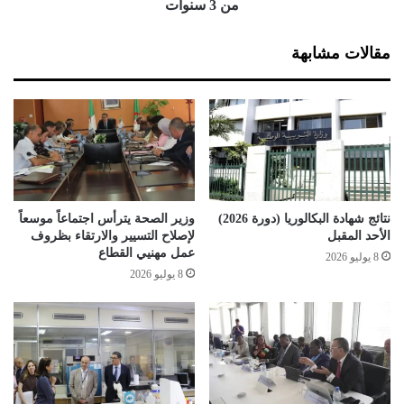
و
ة
من 3 سنوات
ر
:
ت
ا
مقالات مشابهة
ر
ل
ك
س
ي
ك
ا
و
ل
ا
ت
ر
خ
ك
ف
ا
ي
ن
نتائج شهادة البكالوريا (دورة 2026)
وزير الصحة يترأس اجتماعاً موسعاً
ف
س
الأحد المقبل
لإصلاح التسيير والارتقاء بظروف
ا
ب
عمل مهنيي القطاع
8 يوليو 2026
ل
ب
8 يوليو 2026
ت
ت
و
ع
ت
ل
ر
ي
م
ق
ع
ا
ا
س