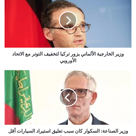
ز
ي
ر
ا
ل
خ
ا
ر
ج
وزير الخارجية الألماني يزور تركيا لتخفيف التوتر مع الاتحاد
ي
الأوروبي
ة
ا
و
ل
ز
أ
ي
ل
ر
م
ا
ا
ل
ن
ص
ي
ن
ي
ا
ز
ع
وزير الصناعة: السكوار كان سبب تعليق استيراد السيارات أقل