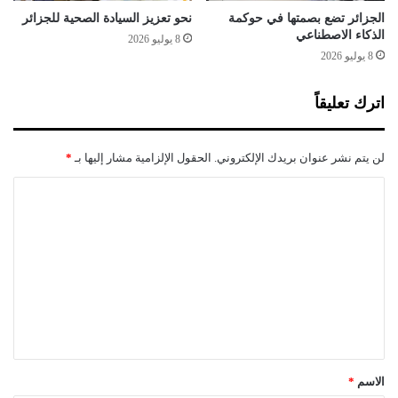
ل
ت
الجزائر تضع بصمتها في حوكمة
نحو تعزيز السيادة الصحية للجزائر
ا
ي
الذكاء الاصطناعي
8 يوليو 2026
ت
ر
8 يوليو 2026
ح
ا
ا
د
اترك تعليقاً
د
ا
ا
ل
ل
س
لن يتم نشر عنوان بريدك الإلكتروني.
الحقول الإلزامية مشار إليها بـ
*
أ
ي
و
ا
ا
ر
ر
ل
و
ا
ب
ت
ت
ي
أ
ع
ق
ل
ل
م
ي
ن
ق
3
س
*
الاسم
*
ن