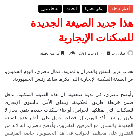
أخبار عاجلة
إيكو آلجيريا
الحدث
عاجل نيوز
هذا جديد الصيغة الجديدة
للسكنات الإيجارية
طارق. ب
أ
21 يناير 2021
0
أقل من دقيقة
ر
س
تحدث وزير السكن والعمران والمدينة، كمال ناصري، اليوم الخميس،
ل
عن الصيغة السكنية الإيجارية التي ذكرها سابقا رئيس الجمهورية.
ب
ر
وأوضح ناصري، في ندوة صحفية، إن هذه الصيغة السكنية، تدخل
ي
ضمن خريطة طريق الحكومة. ويتعلق الأمر، بالسوق الإيجاري
د
للسكنات التي يمتلكها الخواص، أو بناء سكنات جديدة بثمن إيجار لا
ا
يكون مرتفع. وأكد الوزير، إن قطاعه يعمل على تأطير هذه الصيغة
إ
الجديدة، بالتشاور مع المرقين العقاريين. وأوضح ناصري، إنه لابد من
ل
التشاور على مختلف الجوانب في هذا الخصوص، خاصة المرقيين
ك