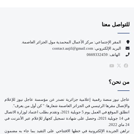
ي
X
Y
س
o
للتواصل معنا
ب
u
و
T
المقر الإجتماعي: مركز الأعمال المحمدية مول الجزائر العاصمة.
البريد الإلكتروني: contact.aajil@gmail.com
ك
u
الهاتف: 0669332459
b
‫X
فيسبوك
‫YouTube
e
من نحن؟
عاجل نيوز منصة رقمية إعلامية جزائرية تصدر عن مؤسسة عاجل نيوز للإعلام
والإتصال مقرها الرئيسي في الجزائر العاصمة شعارها: " كن أول من يعرف".
انطلق الموقع في العمل يوم 5 جويلية 2021، وتقدم بطلب اعتماد لوزارة الاتصال
في 14 جويلية 2021، وحصل على شهادة تسجيل كجهاز للإعلام عبر الأنترنت في
24 ماي 2022.
تراهن الجريدة الإلكترونية في خطها الافتتاحي على التقيد بما جاء به مضمون