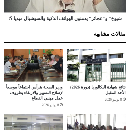
ل
ع
ل
ج
و
ا
شيوخ" و"عجائز" يدمنون الهواتف الذكية والسوشيال ميديا ؟!
ل
ئ
ا
ز
مقالات مشابهة
ي
"
ا
ي
ت
د
أ
م
م
ن
ن
و
ن
ا
ل
نتائج شهادة البكالوريا (دورة 2026)
وزير الصحة يترأس اجتماعاً موسعاً
ه
الأحد المقبل
لإصلاح التسيير والارتقاء بظروف
و
عمل مهنيي القطاع
8 يوليو 2026
ا
8 يوليو 2026
ت
ف
ا
ل