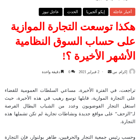
أخبار عاجلة
إيكو آلجيريا
الحدث
عاجل نيوز
هكذا توسعت التجارة الموازية
على حساب السوق النظامية
الأشهر الأخيرة ؟!
إكرام. س
أ
2 فبراير 2021
0
دقيقة واحدة
ر
س
تراجعت، في الفترة الأخيرة، مساعي السلطات العمومية للقضاء
ل
على التجارة الموازية، قابلها توسع رهيب في هذه الأخيرة، حيث
ب
استغل التجار الفوضويون وعدد من الشباب البطال الفرصة
ر
لـ”الزحف” على مواقع جديدة ونشاطات تجارية لم تكن تشملها هذه
ي
التجارة.
د
ا
وحسب رئيس جمعية التجار والحرفيين، طاهر بولنوار، فإن التجارة
إ