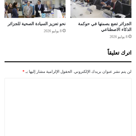
ذ
ك
ي
ة
الجزائر تضع بصمتها في حوكمة
نحو تعزيز السيادة الصحية للجزائر
الذكاء الاصطناعي
و
8 يوليو 2026
ا
8 يوليو 2026
ل
س
اترك تعليقاً
و
ش
ي
لن يتم نشر عنوان بريدك الإلكتروني.
الحقول الإلزامية مشار إليها بـ
*
ا
ل
ا
م
ل
ي
د
ت
ي
ع
ا
ل
؟
!
ي