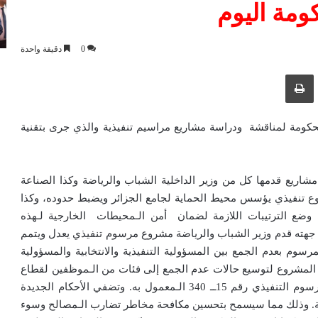
ومة اليوم
0
دقيقة واحدة
ك عبر البريد الإلكتروني
طباعة
 للحكومة لمناقشة ودراسة مشاريع مراسيم تنفيذية والذي جرى بتقنية
سب مصالح الوزارة الأولى الاجتماع خصص لمناقشة 3 مشاريع قدمها كل من وزير الداخلية الشباب والرياضة وكذا الصناعة
روع تنفيذي يؤسس محيط الحماية لجامع الجزائر ويضبط حدوده، وكذا
ى وضع الترتيبات اللازمة لضمان أمن الـمحيطات الخارجية لـهذه
هته قدم وزير الشباب والرياضة مشروع مرسوم تنفيذي يعدل ويتمم
 . ويتعلق مشروع هذا المرسوم بعدم الجمع بين المسؤولية التنفيذية والانتخابية والمسؤولية
ذا المشروع لتوسيع حالات عدم الجمع إلى فئات من الـموظفين لقطاع
الشباب والرياضة. والغير الـمنصوص عليهم في أحكام الـمرسوم التنفيذي رقم 15ــ 340 الـمعمول به. وتضفي الأحكام الجديدة
لية. وذلك مما سيسمح بتحسين مكافحة مخاطر تضارب الـمصالح وسوء