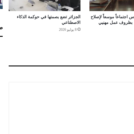
"
ف
ت
 اجتماعاً موسعاً لإصلاح
الجزائر تضع بصمتها في حوكمة الذكاء
ن
اء بظروف عمل مهنيي
الاصطناعي
صف
ة
8 يوليو 2026
"
ب
ي
ن
ا
ل
د
و
ل
ة
و
ا
ل
م
و
ا
ط