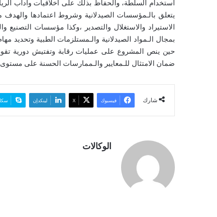
استخدام السلطة، والحفاظ بذلك على أخلاقيات وآداب الريا
ي
ا
يتعلق بالـمؤسسات الصيدلانية وشروط اعتمادها والهدف 
الاستيراد والاستغلال والتصدير ،وكذا مؤسسات التصنيع وال
بمجال الـمواد الصيدلانية والـمستلزمات الطبية وتحديد
حين ينص المشروع على عمليات رقابة وتفتيش دورية تقوم ب
ضمان الامتثال للـمعايير والـممارسات الحسنة على مستوى
شارك
فيسبوك
‫X
لينكدإن
سكا
الوكالات