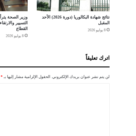
ل
ص
و
نتائج شهادة البكالوريا (دورة 2026) الأحد
وزير الصحة يترأس
ل
المقبل
التسيير والارتق
د
القطاع
8 يوليو 2026
ا
8 يوليو 2026
ل
ش
ت
اترك تعليقاً
و
ي
"
لن يتم نشر عنوان بريدك الإلكتروني.
الحقول الإلزامية مشار إليها بـ
*
ع
ن
ا
ب
ل
ع
د
ت
ع
ل
ي