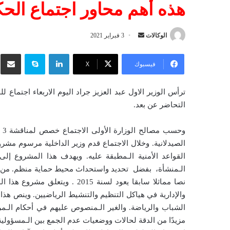
هذه أهم محاور اجتماع الحك
الوكالات
أ
3 فبراير 2021
ر
لينكدإن
سكايب
شار
س
فيسبوك
‫X
ل
ب
ترأس الوزير الاول عبد العزيز جراد اليوم الاربعاء اجتماع
ر
التحاضر عن بعد.
ي
د
وح
ا
الصيدلانية. وخلال الاجتماع قدم وزير الداخلية مرسوم مش
إ
القواعد الأمنية الـمطبقة عليه. ويهدف هذا المشروع إل
ل
الـمنشأة، بفضل تحديد واستحداث محيط حماية منظم. من ج
ك
نصا مماثلا سابقا يعود لسنة 2015
ت
والإدارية في هياكل التنظيم والتنشيط الرياضيين. وينص ه
ر
و
مزيدًا من الدقة لحالات ووضعيات عدم الجمع بين الـمسؤو
ن