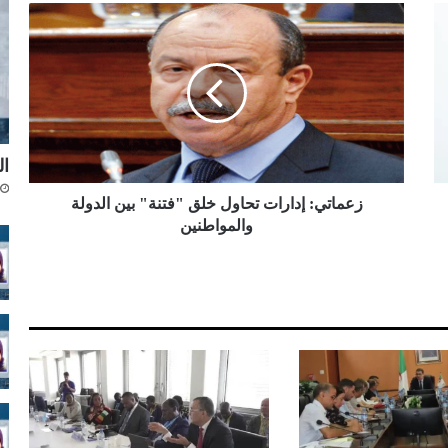
ز
ع
م
ا
ت
ي
:
إ
ال
د
ا
زعماتي: إدارات تحاول خلق "فتنة" بين الدولة
ر
والمواطنين
ا
ت
ت
ح
ا
و
ل
خ
ل
ق