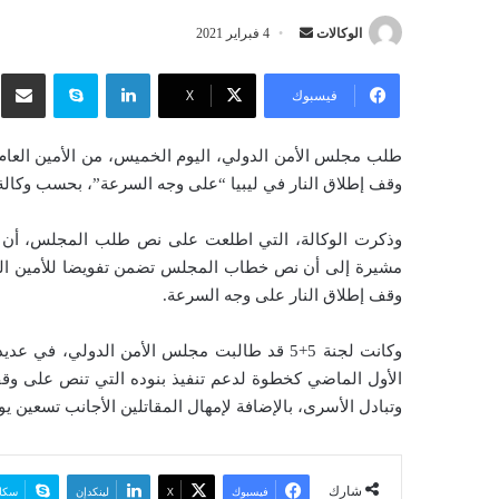
الوكالات
أ
4 فبراير 2021
ر
لينكدإن
سكايب
شار
س
فيسبوك
‫X
ل
ب
طلب مجلس الأمن الدولي، اليوم الخميس، من الأمين العام ل
ر
وقف إطلاق النار في ليبيا “على وجه السرعة”، بحسب وكالة ال
ي
د
وذكرت الوكالة، التي اطلعت على نص طلب المجلس، أن ا
ا
مشيرة إلى أن نص خطاب المجلس تضمن تفويضا للأمين العام
إ
وقف إطلاق النار على وجه السرعة.
ل
ك
ت
الأول الماضي كخطوة لدعم تنفيذ بنوده التي تنص على وق
ر
وتبادل الأسرى، بالإضافة لإمهال المقاتلين الأجانب تسعين يوم
و
ن
ي
ا
شارك
فيسبوك
‫X
لينكدإن
سكا