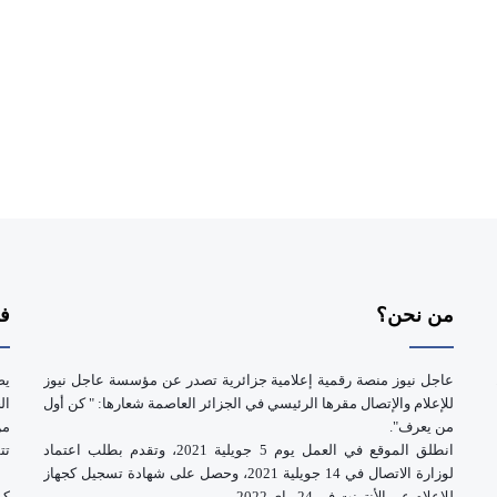
من نحن؟
فر
عاجل نيوز منصة رقمية إعلامية جزائرية تصدر عن مؤسسة عاجل نيوز
يض
للإعلام والإتصال مقرها الرئيسي في الجزائر العاصمة شعارها: " كن أول
ال
من يعرف".
انطلق الموقع في العمل يوم 5 جويلية 2021، وتقدم بطلب اعتماد
تت
لوزارة الاتصال في 14 جويلية 2021، وحصل على شهادة تسجيل كجهاز
للإعلام عبر الأنترنت في 24 ماي 2022.
كم