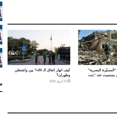
ت
ف
ظ
ب
ا
ل
ص
د
ا
ر
ة
“المسيّرة البصرية”
كيف انهار اتفاق الـ 80% بين واشنطن
ال يستميت عند “بنت
وطهران؟
14 أبريل 2026
صف