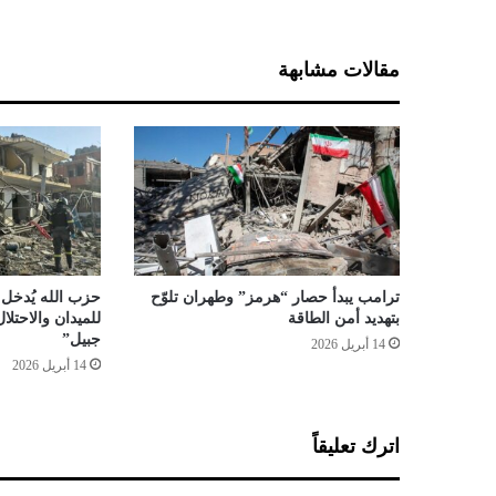
ت
ع
ي
مقالات مشابهة
ي
ن
م
ب
ع
و
ث
خ
ا
ص
ترامب يبدأ حصار “هرمز” وطهران تلوّح
حزب الله يُدخل 
إ
بتهديد أمن الطاقة
للميدان والاحتل
ل
جبيل”
14 أبريل 2026
ى
14 أبريل 2026
ا
ل
ي
اترك تعليقاً
م
ن