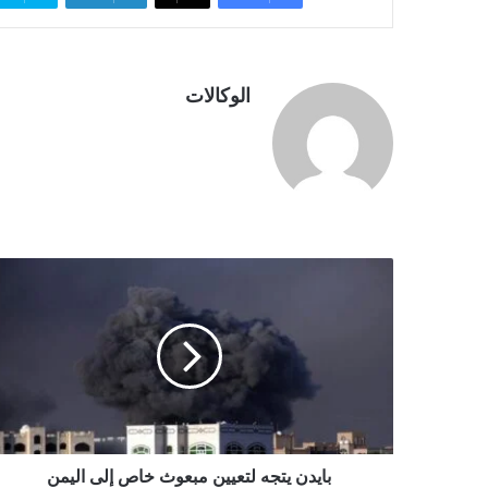
الوكالات
ب
ا
ي
د
ن
ي
ت
ج
ه
ل
بايدن يتجه لتعيين مبعوث خاص إلى اليمن