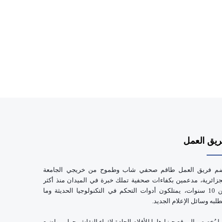
يق العمل
م فريق العمل طاقم صحفي شاب وطموح من خريجي الجامعة
جزائرية، مدعمين بكفاءات صحفية تملك خبرة في الميدان منذ أكثر
من 10 سنوات، يمتلكون أدوات التحكم في التكنولوجيا الحديثة وما
طلبه وسائل الإعلام الجديد.
ا يُخصص الموقع حيزا هاما للأقلام الجادة لإثراء النقاش حول مواضيع