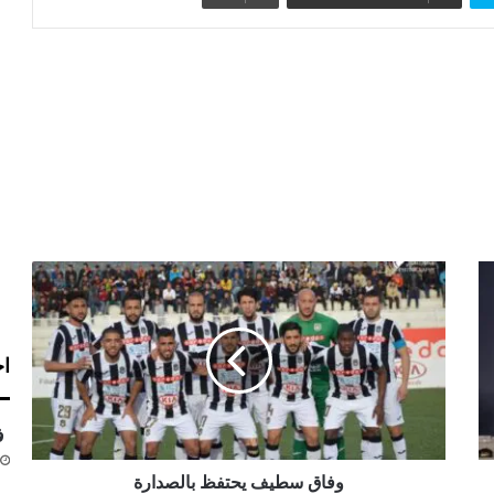
و
ف
ا
ق
اخ
س
ط
ي
فق
ف
ي
ح
وفاق سطيف يحتفظ بالصدارة