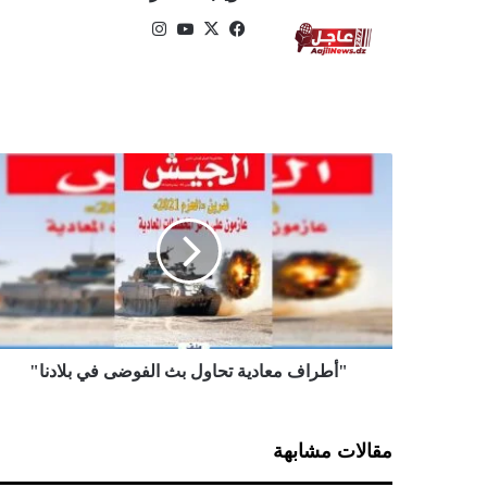
في
‫X
‫Yo
انس
سب
uTu
تقر
وك
be
ام
"
أ
ط
ر
ا
ف
م
ع
ا
د
"أطراف معادية تحاول بث الفوضى في بلادنا"
ي
ة
ت
مقالات مشابهة
ح
ا