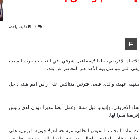
0
دقيقة واحدة
ك عبر البريد الإلكتروني
طباعة
للاتحاد الإفريقي، خلفا لإسماعيل شرقي، في انتخابات جرت السبت
نتهية عهدته والذي قضى فترتين متتالتين على رأس أهم هيئة داخل
اد الإفريقي، وإثيوبيا قبل سنة، وعمل أيضا مديرا ديوان لدى رئيس
ريقيا مقرا لها.
ت إعادة انتخاب المفوض الحالي، مرشحة أنغولا جوزيفا ليونيل، على
وإعادة انتخاب المفوض الحالي ومرشح زامبيا، إلبرت موتشانجا، في