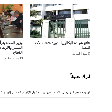
و
ل
ب
ث
ا
ل
ف
و
نتائج شهادة البكالوريا (دورة 2026) الأحد
وزير الصحة يترأس
ض
المقبل
التسيير والارتق
ى
القطاع
منذ 4 أسابيع
ف
منذ 4 أسابيع
ي
ب
ل
اترك تعليقاً
ا
د
ن
لن يتم نشر عنوان بريدك الإلكتروني.
الحقول الإلزامية مشار إليها بـ
*
ا
"
ا
ل