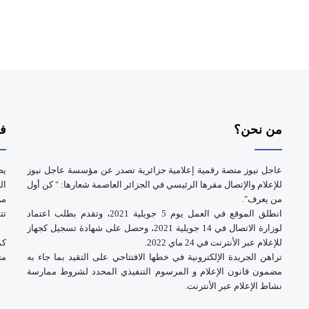
من نحن؟
فر
عاجل نيوز منصة رقمية إعلامية جزائرية تصدر عن مؤسسة عاجل نيوز
يض
للإعلام والإتصال مقرها الرئيسي في الجزائر العاصمة شعارها: " كن أول
ال
من يعرف".
انطلق الموقع في العمل يوم 5 جويلية 2021، وتقدم بطلب اعتماد
تت
لوزارة الاتصال في 14 جويلية 2021، وحصل على شهادة تسجيل كجهاز
للإعلام عبر الأنترنت في 24 ماي 2022.
كم
تراهن الجريدة الإلكترونية في خطها الافتتاحي على التقيد بما جاء به
مت
مضمون قانون الإعلام و المرسوم التنفيذي المحدد لشروط ممارسة
نشاط الإعلام عبر الأنترنت.