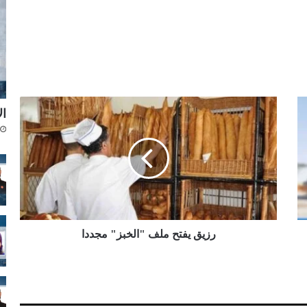
ر
ال
ز
ي
ق
ي
ف
ت
ح
م
ل
رزيق يفتح ملف "الخبز" مجددا
ف
"
ا
ل
خ