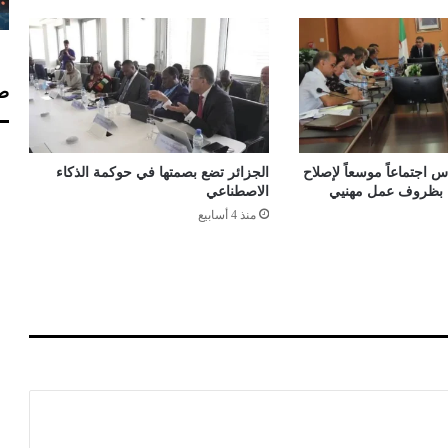
ب
ز
"
م
صف
ج
د
د
ا
 اجتماعاً موسعاً لإصلاح
الجزائر تضع بصمتها في حوكمة الذكاء
اء بظروف عمل مهنيي
الاصطناعي
منذ 4 أسابيع