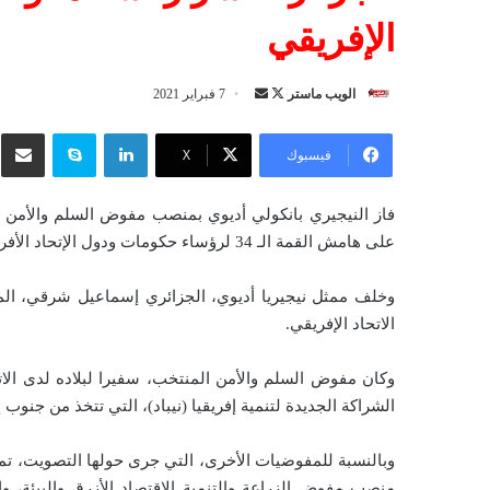
الإفريقي
الويب ماستر
ت
أ
7 فبراير 2021
ا
ر
لينكدإن
سكايب
شار
ب
س
فيسبوك
‫X
ع
ل
ع
ب
فاز النيجيري بانكولي أديوي بمنصب مفوض السلم والأمن 
ل
ر
على هامش القمة الـ 34 لرؤساء حكومات ودول الإتحاد الأفريقي التي تتواصل يوم الأحد عبر التحاضر عن بعد.
ى
ي
X
د
وخلف ممثل نيجيريا أديوي، الجزائري إسماعيل شرقي، الم
ا
الاتحاد الإفريقي.
إ
ل
وكان مفوض السلم والأمن المنتخب، سفيرا لبلاده لدى الاتح
ك
الشراكة الجديدة لتنمية إفريقيا (نيباد)، التي تتخذ من جنوب إف
ت
ر
وبالنسبة للمفوضيات الأخرى، التي جرى حولها التصويت، تم
و
منصب مفوض الزراعة والتنمية الاقتصاد الأزرق والبيئة، 
ن