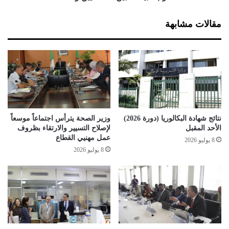
ت
ت
ا
ب
مقالات مشابهة
ل
ي
ح
ن
ر
ا
ا
ل
ك
م
ا
ح
ل
ا
ش
م
ع
ي
نتائج شهادة البكالوريا (دورة 2026)
وزير الصحة يترأس اجتماعاً موسعاً
ب
ي
الأحد المقبل
لإصلاح التسيير والارتقاء بظروف
ي
ن
عمل مهنيي القطاع
8 يوليو 2026
و
8 يوليو 2026
ا
ل
ق
ض
ا
ة