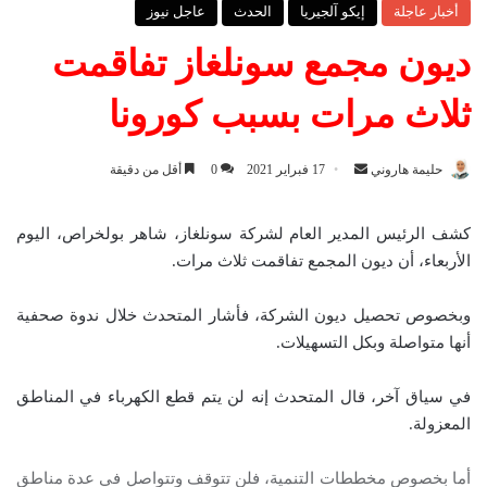
أخبار عاجلة
إيكو آلجيريا
الحدث
عاجل نيوز
ديون مجمع سونلغاز تفاقمت
ثلاث مرات بسبب كورونا
حليمة هاروني
أ
17 فبراير 2021
0
أقل من دقيقة
ر
س
كشف الرئيس المدير العام لشركة سونلغاز، شاهر بولخراص، اليوم
ل
الأربعاء، أن ديون المجمع تفاقمت ثلاث مرات.
ب
ر
وبخصوص تحصيل ديون الشركة، فأشار المتحدث خلال ندوة صحفية
ي
أنها متواصلة وبكل التسهيلات.
د
ا
في سياق آخر، قال المتحدث إنه لن يتم قطع الكهرباء في المناطق
إ
المعزولة.
ل
ك
أما بخصوص مخططات التنمية، فلن تتوقف وتتواصل في عدة مناطق
ت