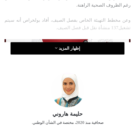
رغم الظروف الصحية الراهنة.
ر
و
وعن مخطط التهيئة الخاص بفصل الصيف، أفاد بولخراص أنه سيتم
ن
تشغيل137 منشأة نقل قبل فصل الصيف.
ي
ا
إظهار المزيد
كما تم تجهيز فرق للتدخل السريع في حالة حدوث أي انقطاع او
عطب، مشيرا أن عصرنة مرافق الشركة سيساعد كثيرا.
وأكد بولخراص أن الجزائر تعد من البلدان المصدرة للكهرباء، والهدف
توسيع وجود الجزائر في الاسواق الخارجية.
حليمة هاروني
صحافية منذ 2020، مختصة في الشأن الوطني.