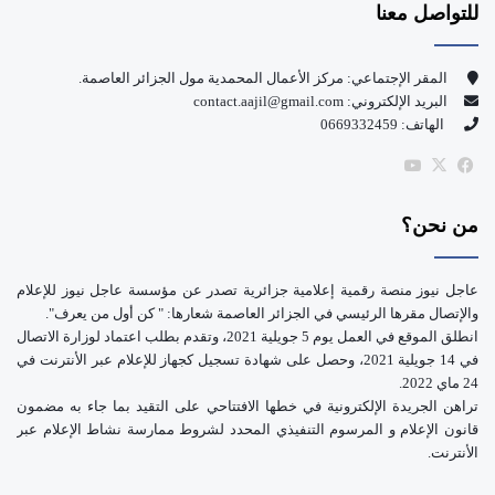
للتواصل معنا
ب
u
و
T
المقر الإجتماعي: مركز الأعمال المحمدية مول الجزائر العاصمة.
البريد الإلكتروني: contact.aajil@gmail.com
ك
u
الهاتف: 0669332459
b
‫X
فيسبوك
‫YouTube
e
من نحن؟
عاجل نيوز منصة رقمية إعلامية جزائرية تصدر عن مؤسسة عاجل نيوز للإعلام
والإتصال مقرها الرئيسي في الجزائر العاصمة شعارها: " كن أول من يعرف".
انطلق الموقع في العمل يوم 5 جويلية 2021، وتقدم بطلب اعتماد لوزارة الاتصال
في 14 جويلية 2021، وحصل على شهادة تسجيل كجهاز للإعلام عبر الأنترنت في
24 ماي 2022.
تراهن الجريدة الإلكترونية في خطها الافتتاحي على التقيد بما جاء به مضمون
قانون الإعلام و المرسوم التنفيذي المحدد لشروط ممارسة نشاط الإعلام عبر
الأنترنت.