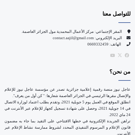
س
o
للتواصل معنا
ب
u
و
T
المقر الإجتماعي: مركز الأعمال المحمدية مول الجزائر العاصمة.
البريد الإلكتروني: contact.aajil@gmail.com
ك
u
الهاتف: 0669332459
b
‫X
فيسبوك
‫YouTube
e
من نحن؟
عاجل نيوز منصة رقمية إعلامية جزائرية تصدر عن مؤسسة عاجل نيوز للإعلام
والإتصال مقرها الرئيسي في الجزائر العاصمة شعارها: " كن أول من يعرف".
انطلق الموقع في العمل يوم 5 جويلية 2021، وتقدم بطلب اعتماد لوزارة الاتصال
في 14 جويلية 2021، وحصل على شهادة تسجيل كجهاز للإعلام عبر الأنترنت في
24 ماي 2022.
تراهن الجريدة الإلكترونية في خطها الافتتاحي على التقيد بما جاء به مضمون
قانون الإعلام و المرسوم التنفيذي المحدد لشروط ممارسة نشاط الإعلام عبر
الأنترنت.